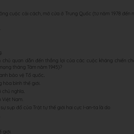
ông cuộc cải cách, mở cửa ở Trung Quốc (từ năm 1978 đến 
.
g.
 chủ quan dẫn đến thắng lợi của các cuộc kháng chiến c
h mạng tháng Tám năm 1945)?
ranh bảo vệ Tổ quốc
.
hòa bình thế giới.
i chủ nghĩa
.
n Việt Nam.
sụp đổ của Trật tự thế giới hai cực I-an-ta là do
.
 giới.