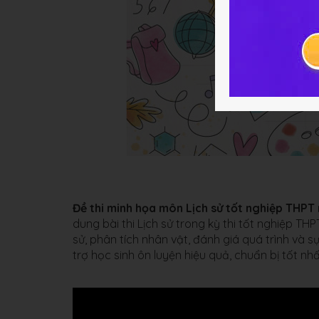
Đề thi minh họa môn Lịch sử tốt nghiệp THP
dung bài thi Lịch sử trong kỳ thi tốt nghiệp TH
sử, phân tích nhân vật, đánh giá quá trình và sự
trợ học sinh ôn luyện hiệu quả, chuẩn bị tốt nh