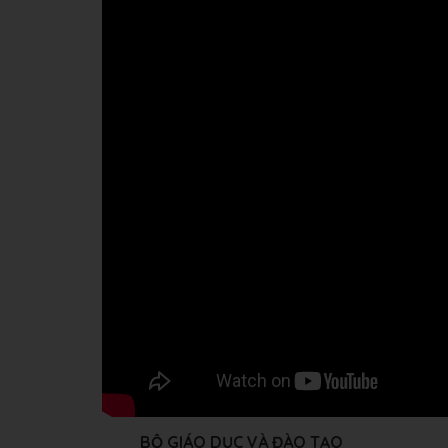
BỘ GIÁO DỤC VÀ ĐÀO TẠO