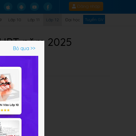
Đăng nhập
Tuyển GV
9
Lớp 10
Lớp 11
Lớp 12
Đại học
 THPT năm 2025
Bỏ qua >>
về