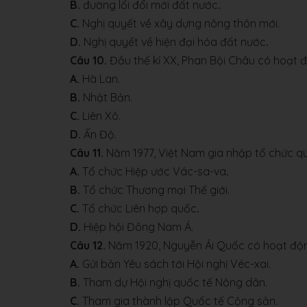
B.
đường lối đổi mới đất nước
.
C.
Nghị quyết về xây dựng nông thôn mới.
D.
Nghị quyết về hiện đại hóa đất nước
.
Câu 10.
Đầu thế kỉ XX, Phan Bội Châu có hoạt 
A.
Hà Lan.
B.
Nhật Bản.
C.
Liên Xô.
D.
Ấn Độ.
Câu 11.
Năm 1977, Việt Nam gia nhập tổ chức q
A.
Tổ chức Hiệp ước Vác-sa-va
.
B.
Tổ chức Thương mại Thế giới.
C.
Tổ chức Liên hợp quốc
.
D.
Hiệp hội Đông Nam Á.
Câu 12.
Năm 1920, Nguyễn Ái Quốc có hoạt độ
A.
Gửi bản Yêu sách tới Hội nghị Véc-xai.
B.
Tham dự Hội nghị quốc tế Nông dân.
C.
Tham gia thành lập Quốc tế Cộng sản.