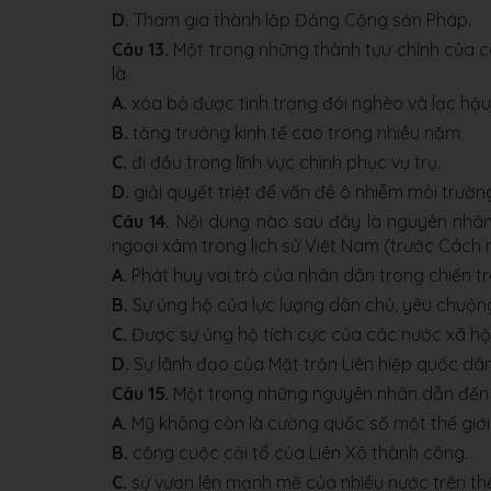
D.
Tham gia thành lập Đảng Cộng sản Pháp.
Câu 13.
Một trong những thành tựu chính của c
là
A.
xóa bỏ được tình trạng đói nghèo và lạc hậu
B.
tăng trưởng kinh tế cao trong nhiều năm.
C.
đi đầu trong lĩnh vực chinh phục vụ trụ.
D.
giải quyết triệt để vấn đề ô nhiễm môi trườn
Câu 14.
Nội dung nào sau đây là nguyên nhân
ngoại xâm trong lịch sử Việt Nam (trước Các
A.
Phát huy vai trò của nhân dân trong chiến t
B.
Sự ủng hộ của lực lượng dân chủ, yêu chuộng 
C.
Được sự ủng hộ tích cực của các nước xã hộ
D.
Sự lãnh đạo của Mặt trận Liên hiệp quốc dâ
Câu 15.
Một trong những nguyên nhân dẫn đến sự 
A.
Mỹ không còn là cường quốc số một thế giới
B.
công cuộc cải tổ của Liên Xô thành công.
C.
sự vươn lên mạnh mẽ của nhiều nước trên thế