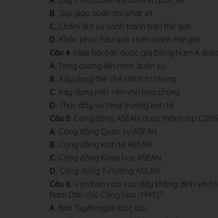
A.
Duy trì hoà bình và an ninh quốc tế.
B.
Giải giáp quân đội phát xít.
C.
Chấm dứt sự cạnh tranh trên thế giới.
D.
Khắc phục hậu quả chiến tranh thế giới.
Câu 4.
Hiệp hội các quốc gia Đông Nam Á được 
A.
Tăng cường liên minh quân sự.
B.
Xây dựng thể chế chính trị chung.
C.
Xây dựng một nền văn hóa chung.
D.
Thúc đẩy sự tăng trưởng kinh tế.
Câu 5.
Cộng đồng ASEAN được thành lập (2015)
A.
Cộng đồng Quân sự ASEAN.
B.
Cộng đồng Kinh tế ASEAN.
C.
Cộng đồng Khoa học ASEAN.
D.
Cộng đồng Tư tưởng ASEAN.
Câu 6.
Văn bản nào sau đây khẳng định với toà
Nam Dân chủ Cộng hòa (1945)?
A.
Bản Tuyên ngôn Độc lập.