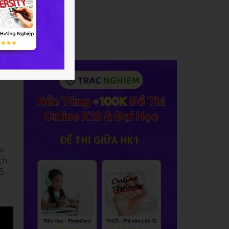
i
ch
hỗ