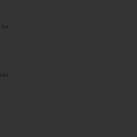
n ba
 sau