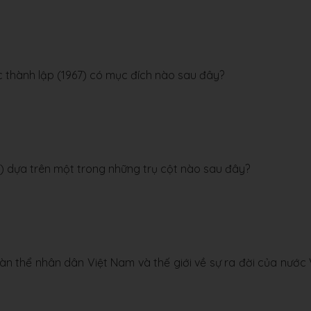
thành lập (1967) có mục đích nào sau đây?
 dựa trên một trong những trụ cột nào sau đây?
n thể nhân dân Việt Nam và thế giới về sự ra đời của nước 