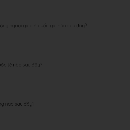
động ngoại giao ở quốc gia nào sau đây?
uốc tế nào sau đây?
ng nào sau đây?