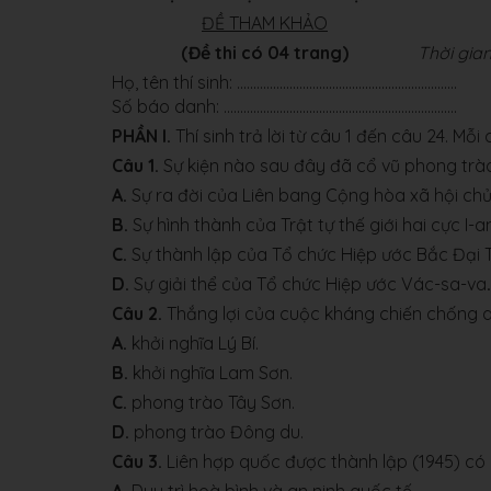
ĐỀ THAM KHẢO
(Đề thi có 04 trang)
Thời gian
Họ, tên thí sinh: ...................................................................
Số báo danh: .......................................................................
PHẦN I.
Thí sinh trả lời từ câu 1 đến câu 24. Mỗ
Câu 1.
Sự kiện nào sau đây đã cổ vũ phong trào 
A.
Sự ra đời của Liên bang Cộng hòa xã hội chủ 
B.
Sự hình thành của Trật tự thế giới hai cực I-a
C.
Sự thành lập của Tổ chức Hiệp ước Bắc Đại 
D.
Sự giải thể của Tổ chức Hiệp ước Vác-sa-va
.
Câu 2.
Thắng lợi của cuộc kháng chiến chống quâ
A.
khởi nghĩa Lý Bí.
B.
khởi nghĩa Lam Sơn.
C.
phong trào Tây Sơn.
D.
phong trào Đông du.
Câu 3.
Liên hợp quốc được thành lập (1945) có