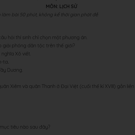
MÔN: LỊCH SỬ
 làm bài 50 phút, không kể thời gian phát đề
i câu hỏi thí sinh chỉ chọn một phương án.
giải phóng dân tộc trên thế giới?
nghĩa Xô viết.
n-ta
.
Tây Dương.
n Xiêm và quân Thanh ở Đại Việt (cuối thế kỉ XVIII) gắn liền 
 mục tiêu nào sau đây?