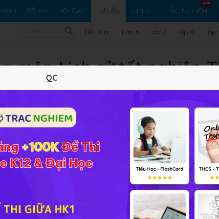
RÌNH
ĐỀ THI
HỎI ĐÁP
TƯ LIỆU
VIDEO
TRẮC NGHIỆM
Tiểu Học
Lớp 6
Lớp 7
Lớp 8
Lớp 
ọa môn Lịch sử tốt nghiệp
QC
19/10/2024
79.25 KB
2135 lượt xem
0 tải 
Tóm tắt nội dung
Xem online
Tải về