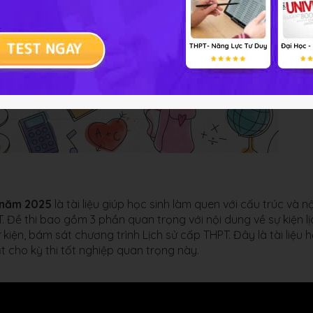
T năm 2025
là tài liệu giúp học sinh làm quen với cấu trúc và nộ
PT. Đề thi bao gồm 3 phần quan trọng với nội dung về sự kiện lị
 kiện, bám sát chương trình Lịch sử cấp THPT. Đây là tài liệu 
ất cho kỳ thi tốt nghiệp quan trọng này.