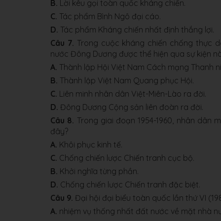
B.
Lời kêu gọi toàn quốc kháng chiến.
C.
Tác phẩm Bình Ngô đại cáo.
D.
Tác phẩm Kháng chiến nhất định thắng lợi.
Câu 7.
Trong cuộc kháng chiến chống thực dâ
nước Đông Dương được thể hiện qua sự kiện n
A.
Thành lập Hội Việt Nam Cách mạng Thanh ni
B.
Thành lập Việt Nam Quang phục Hội.
C.
Liên minh nhân dân Việt-Miên-Lào ra đời.
D.
Đông Dương Cộng sản liên đoàn ra đời.
Câu 8.
Trong giai đoạn 1954-1960, nhân dân m
đây?
A.
Khôi phục kinh tế.
C.
Chống chiến lược Chiến tranh cục bộ.
B.
Khởi nghĩa từng phần.
D.
Chống chiến lược Chiến tranh đặc biệt.
Câu 9.
Đại hội đại biểu toàn quốc lần thứ VI (
A.
nhiệm vụ thống nhất đất nước về mặt nhà n