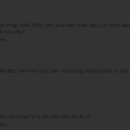
n Pháp (1945-1954), tỉnh đoàn kết chiến đâu của nhân dâ
ào sau đây?
ên.
iền Bắc Việt Nam thực hiện một trong những nhiệm vụ nào
1986) của Đảng Cộng sản Việt Nam đã đề ra
ước
.