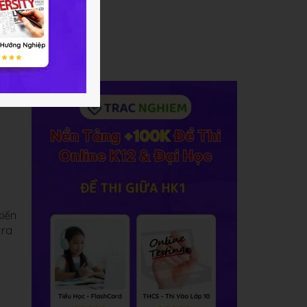
kiến
tra