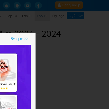
Đăng nhập
Tuyển GV
9
Lớp 10
Lớp 11
Lớp 12
Đại học
năm 2023 - 2024
Bỏ qua >>
về