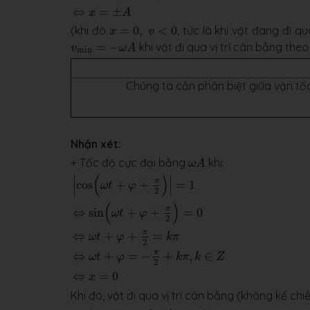
⇔
=
±
x
A
x
=
0
,
v
<
0
(khi đó
=
0
,
<
0
, tức là khi vật đang đi q
x
v
v
min
=
−
ω
A
=
−
khi vật đi qua vị trí cân bằng the
v
ω
A
min
Chúng ta cần phân biệt giữa vận tốc
Nhận xét:
ω
A
+ Tốc độ cực đại bằng
khi:
ω
A
|
cos
(
ω
t
+
φ
+
π
2
)
|
=
1
⇔
sin
(
ω
t
+
φ
+
π
2
)
=
0
⇔
ω
t
+
φ
+
(
)
∣
∣
π
cos
+
+
=
1
ω
t
φ
∣
∣
2
(
)
π
⇔
sin
+
+
=
0
ω
t
φ
2
π
⇔
+
+
=
ω
t
φ
k
π
2
π
⇔
+
=
−
+
,
∈
ω
t
φ
k
π
k
Z
2
⇔
=
0
x
Khi đó, vật đi qua vị trí cân bằng (không kể chiề