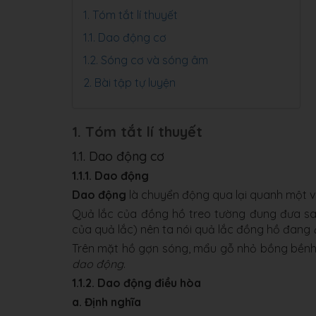
1. Tóm tắt lí thuyết
1.1. Dao động cơ
1.2. Sóng cơ và sóng âm
2. Bài tập tự luyện
1. Tóm tắt lí thuyết
1.1. Dao động cơ
1.1.1. Dao động
Dao động
là chuyển động qua lại quanh một vị
Quả lắc của đồng hồ treo tường đung đưa sang 
của quả lắc) nên ta nói quả lắc đồng hồ đang
Trên mặt hồ gợn sóng, mẩu gỗ nhỏ bồng bềnh, 
dao động
.
1.1.2. Dao động điều hòa
a. Định nghĩa