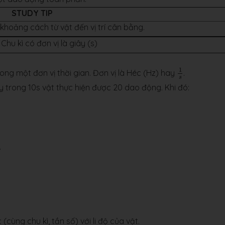
STUDY TIP
 khoảng cách từ vật đến vị trí cân bằng.
 Chu kì có đơn vị là giây (s)
1
s
1
ong một đơn vị thời gian. Đơn vị là Héc (Hz) hay
.
s
 trong 10s vật thực hiện được 20 dao động. Khi đó:
.
ω
t
+
φ
+
π
−
π
2
)
(cùng chu kì, tần số) với li độ của vật.