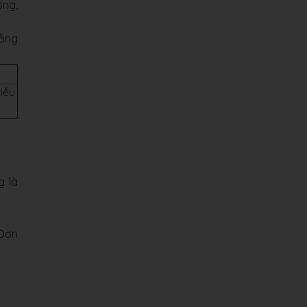
ộng,
hằng
iều
g là
 Đơn