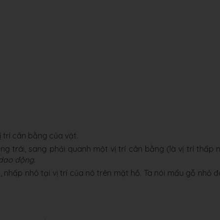
 trí cân bằng của vật.
trái, sang phải quanh một vị trí cân bằng (là vị trí thấp 
dao động.
nhấp nhô tại vị trí của nó trên mặt hồ. Ta nói mẩu gỗ nhỏ 