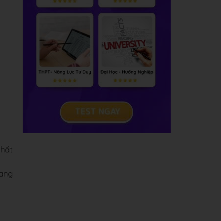
nhất
đang