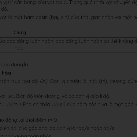
vị trí cân bằng của vật tại
O
. Trong quá trình vật chuyển đ
i độ.
ật là một hàm côsin (hay sin) của thời gian nhân với một 
Chú ý
của dao động tuần hoàn, dao động tuần hoàn có thể không đ
hòa.
h dao động là
u hòa
trên trục tọa độ
Ox
). Đơn vị chuẩn là mét (m), thường dùn
ới lúc . Biên độ luôn dương, và có đơn vị của li độ.
hời điểm
t
. Pha chính là đối số của hàm côsin và là một góc.
o động tại thời điểm
t
= 0.
 biến đổi của góc pha, có đơn vị là rad/s hoặc độ/s.
một dao động toàn phần.