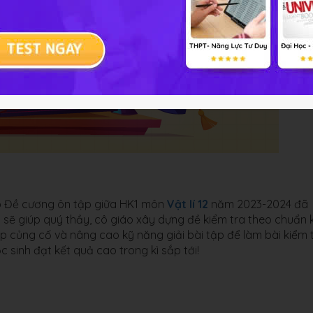
o Đề cương ôn tập giữa HK1 môn
Vật lí 12
năm 2023-2024 đã
 sẽ giúp quý thầy, cô giáo xây dựng đề kiểm tra theo chuẩn 
p củng cố và nâng cao kỹ năng giải bài tập để làm bài kiểm 
 sinh đạt kết quả cao trong kì sắp tới!