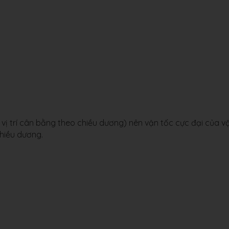
+
k
2
π
,
k
∈
Z
ua vị trí cân bằng theo chiều dương) nên vận tốc cực đại của vậ
chiều dương.
k
π
,
k
∈
Z
⇔
x
=
±
A