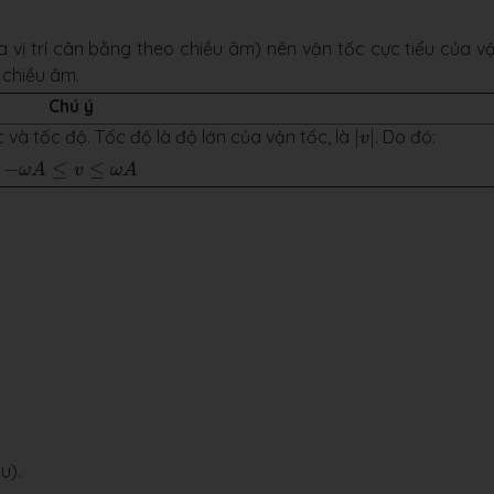
ua vị trí cân bằng theo chiều âm) nên vận tốc cực tiểu của vậ
o chiều âm.
Chú ý
|
v
|
 và tốc độ. Tốc độ là độ lớn của vận tốc, là
|
|
. Do đó:
v
−
ω
A
≤
v
≤
ω
A
−
≤
≤
ω
A
v
ω
A
π
2
=
k
π
⇔
ω
t
+
φ
=
−
π
2
+
k
π
,
k
∈
Z
⇔
x
=
0
u).