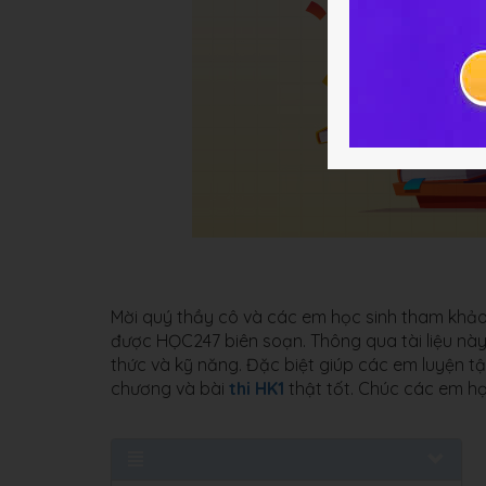
Mời quý thầy cô và các em học sinh tham khả
được HỌC247 biên soạn. Thông qua tài liệu này
thức và kỹ năng. Đặc biệt giúp các em luyện tậ
chương và bài
thi HK1
thật tốt. Chúc các em học