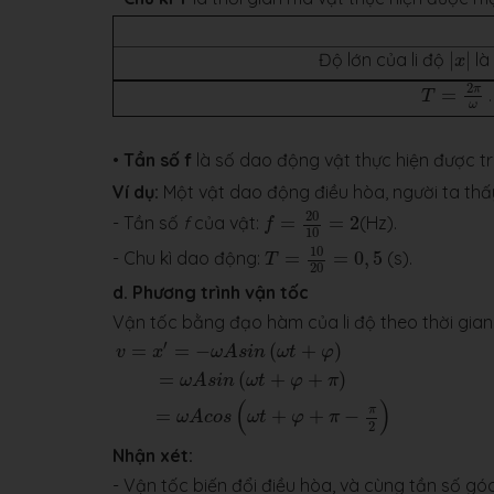
|
x
|
Độ lớn của li độ
|
|
là
x
T
=
2
π
ω
2
π
=
.
T
ω
•
Tần số f
là số dao động vật thực hiện được tr
Ví dụ:
Một vật dao động điều hòa, người ta thấy
f
=
20
10
=
2
20
- Tần số
f
của vật:
=
=
2
(Hz).
f
10
T
=
10
20
=
0
,
5
10
- Chu kì dao động:
=
=
0
,
5
(s).
T
20
d. Phương trình vận tốc
Vận tốc bằng đạo hàm của li độ theo thời gian
v
=
x
′
=
−
ω
A
s
i
n
(
ω
t
+
φ
)
=
ω
A
s
i
n
(
ω
t
+
φ
+
π
)
=
ω
A
c
o
s
(
′
=
=
−
(
+
)
v
x
ω
A
s
i
n
ω
t
φ
=
(
+
+
)
ω
A
s
i
n
ω
t
φ
π
(
)
π
=
+
+
−
ω
A
c
o
s
ω
t
φ
π
2
Nhận xét:
- Vận tốc biến đổi điều hòa, và cùng tần số góc 