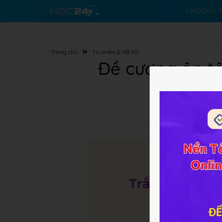
CHƯƠNG T
Trang chủ
Tự nhiên & Xã hội
Đề cương ôn tậ