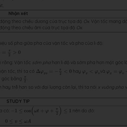
t.
Nhận xét
 động theo chiều dương của trục tọa độ
Ox
. Vận tốc mang d
 động theo chiều âm của trục tọa độ
Ox
.
 hiệu số pha giữa pha của vận tốc và pha của li độ:
π
)
=
>
0
2
i rằng: Vận tốc
sớm pha
hơn li độ và sớm pha hơn một góc l
Δ
φ
x
v
=
−
π
2
<
0
φ
x
=
φ
v
−
π
φ
x
<
φ
v
π
vận tốc, thì ta có
Δ
=
−
<
0
hay
<
và
=
φ
φ
φ
φ
φ
2
x
v
x
v
x
v
π
2
π
t góc bằng
.
2
ay trễ hơn so với đại lượng còn lại, thì ta nói
x
vuông pha
STUDY TIP
−
1
≤
cos
(
ω
t
+
φ
+
π
2
)
≤
1
(
)
π
a có:
−
1
≤
cos
+
+
≤
1
nên do đó:
ω
t
φ
2
0
≤
v
≤
ω
A
0
≤
≤
v
ω
A