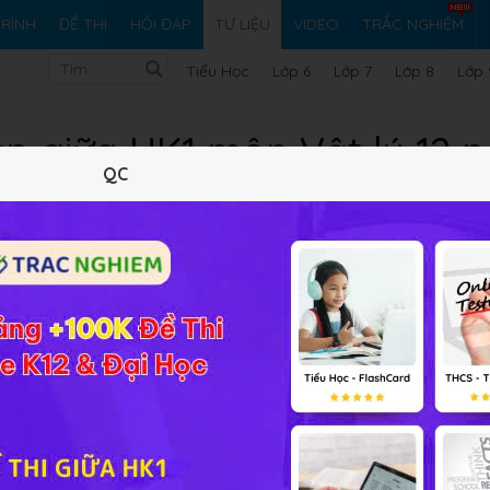
RÌNH
ĐỀ THI
HỎI ĐÁP
TƯ LIỆU
VIDEO
TRẮC NGHIỆM
Tiểu Học
Lớp 6
Lớp 7
Lớp 8
Lớp 
p giữa HK1 môn Vật lý 12 
QC
09/10/2023
1.09 MB
1800 lượt xem
0 tải 
Tóm tắt nội dung
Xem online
Tải về