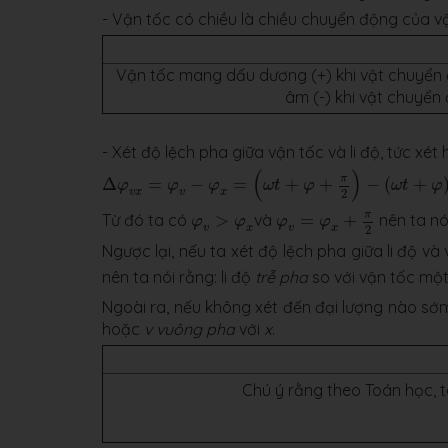
- Vận tốc có chiều là chiều chuyển động của vậ
Vận tốc mang dấu dương (+) khi vật chuyển
âm (-) khi vật chuyển
- Xét độ lệch pha giữa vận tốc và li độ, tức xét
Δ
φ
v
x
=
φ
v
−
φ
x
=
(
ω
t
+
φ
+
π
2
)
−
(
ω
t
+
φ
)
=
π
2
>
0
(
)
π
Δ
=
−
=
+
+
−
(
+
φ
φ
φ
ω
t
φ
ω
t
φ
2
v
x
v
x
φ
v
=
φ
x
+
π
2
φ
v
>
φ
x
π
Từ đó ta có
>
và
=
+
nên ta nó
φ
φ
φ
φ
2
v
x
v
x
Ngược lại, nếu ta xét độ lệch pha giữa li độ và 
nên ta nói rằng: li độ
trễ pha
so với vận tốc mộ
Ngoài ra, nếu không xét đến đại lượng nào sớm h
hoặc
v
vuông pha
với
x
.
Chú ý rằng theo Toán học, t