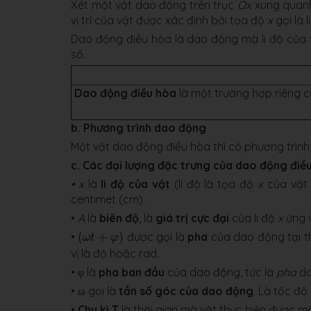
Xét một vật dao động trên trục
Ox
xung quanh 
vị trí của vật được xác định bởi tọa độ
x
gọi là l
Dao động điều hòa là dao động mà li độ của v
số.
Dao động điều hòa
là một trường hợp riêng 
b. Phương trình dao động
Một vật dao động điều hòa thì có phương trìn
c. Các đại lượng đặc trưng của dao động điề
• x
là
li độ của vật
(li độ là tọa độ
x
của vật 
centimet (cm).
•
A
là
biên độ
, là
giá trị cực đại
của li độ
x
ứng v
(
ω
t
+
φ
)
•
(
+
)
được gọi là
pha
của dao động tại t
ω
t
φ
vị là độ hoặc rad.
• φ là
pha ban đầu
của dao động, tức là
pha
da
• ω gọi là
tần số góc của dao động
. Là tốc độ
•
Chu kì T
là thời gian mà vật thực hiện được 