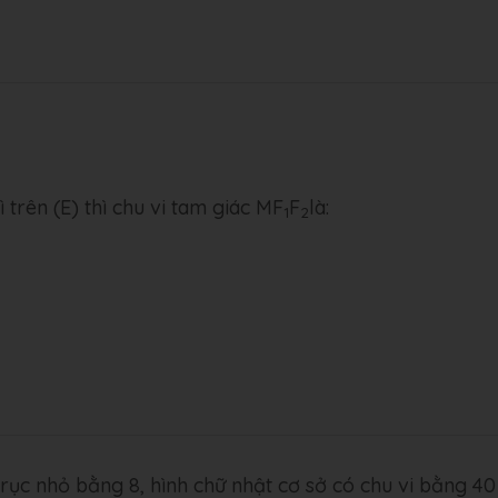
ì trên (E) thì chu vi tam giác MF
F
là:
1
2
 trục nhỏ bằng 8, hình chữ nhật cơ sở có chu vi bằng 40