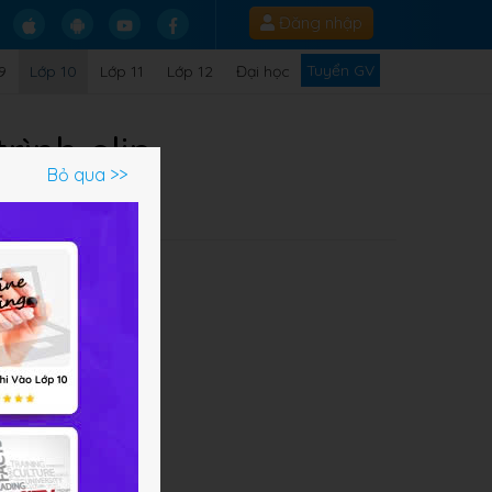
Đăng nhập
Tuyển GV
9
Lớp 10
Lớp 11
Lớp 12
Đại học
rình elip
Bỏ qua >>