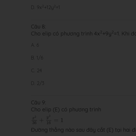
2
2
D.
9x
+12y
=1
Câu 8:
2
2
Cho elip có phương trình 4x
+9y
=1. Khi đ
A.
6
B.
1/6
C.
24
D.
2/3
Câu 9:
Cho elip (E) có phương trình
x
2
36
+
y
2
16
=
1
2
2
y
x
+
=
1
36
16
Đường thẳng nào sau đây cắt (E) tại hai 