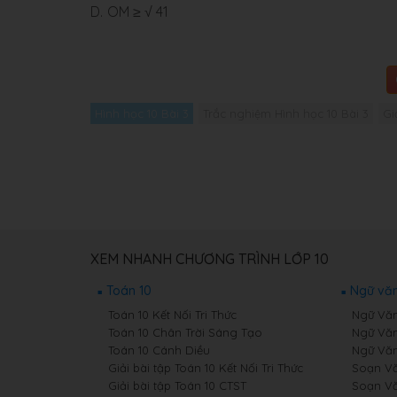
D.
OM ≥ √ 41
Hình học 10 Bài 3
Trắc nghiệm Hình học 10 Bài 3
Gi
XEM NHANH CHƯƠNG TRÌNH LỚP 10
Toán 10
Ngữ văn
Toán 10 Kết Nối Tri Thức
Ngữ Văn 
Toán 10 Chân Trời Sáng Tạo
Ngữ Văn
Toán 10 Cánh Diều
Ngữ Văn
Giải bài tập Toán 10 Kết Nối Tri Thức
Soạn Văn
Giải bài tập Toán 10 CTST
Soạn Vă