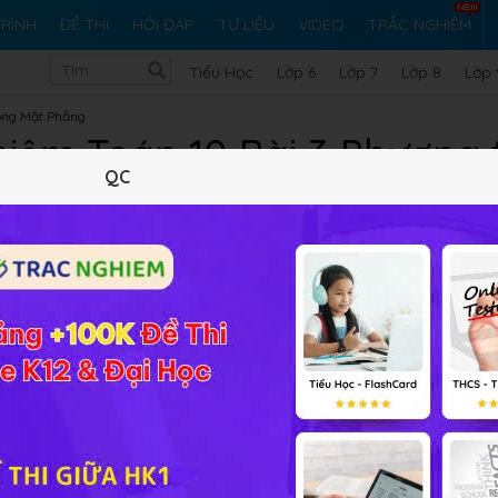
RÌNH
ĐỀ THI
HỎI ĐÁP
TƯ LIỆU
VIDEO
TRẮC NGHIỆM
Tiểu Học
Lớp 6
Lớp 7
Lớp 8
Lớp 
ong Mặt Phẳng
iệm Toán 10 Bài 3 Phương t
QC
Lý thuyết
10
Trắc nghiệm
19
BT SGK
45
FAQ
trục lơn bằng 8, độ dài trục nhỏ bằng 6 là: