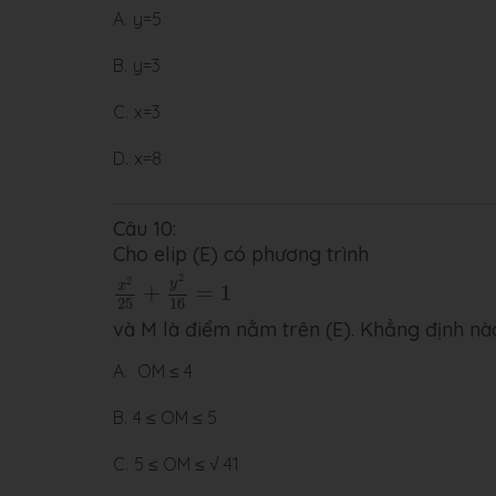
A.
y=5
B.
y=3
C.
x=3
D.
x=8
Câu 10:
Cho elip (E) có phương trình
x
2
25
+
y
2
16
=
1
2
2
y
x
+
=
1
25
16
và M là điểm nằm trên (E). Khẳng định nà
A.
OM ≤ 4
B.
4 ≤ OM ≤ 5
C.
5 ≤ OM ≤ √ 41