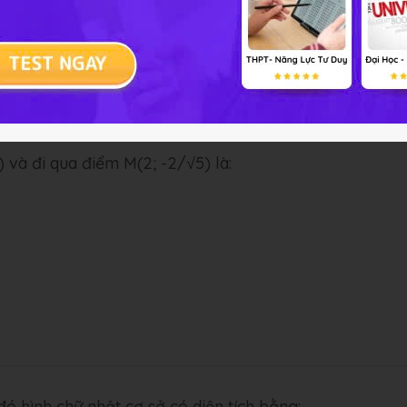
0) và đi qua điểm M(2; -2/√5) là:
đó hình chữ nhật cơ sở có diện tích bằng: