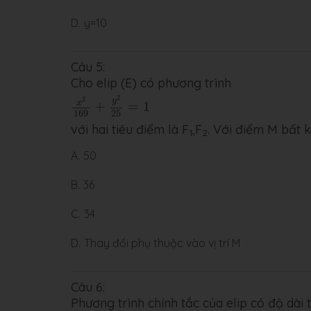
D.
y=10
Câu 5:
Cho elip (E) có phương trình
x
2
169
+
y
2
25
=
1
2
2
y
x
+
=
1
169
25
với hai tiêu điểm là F
,F
. Với điểm M bất k
1
2
A.
50
B.
36
C.
34
D.
Thay đổi phụ thuộc vào vị trí M
Câu 6:
Phương trình chính tắc của elip có độ dài