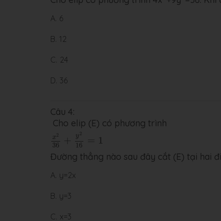
A.
6
B.
12
C.
24
D.
36
Câu 4:
Cho elip (E) có phương trình
x
2
36
+
y
2
16
=
1
2
2
y
x
+
=
1
36
16
Đường thẳng nào sau đây cắt (E) tại hai 
A.
y=2x
B.
y=3
C.
x=3