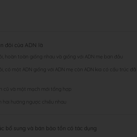
ân đôi của ADN là
ôi, hoàn toàn giống nhau và giống với ADN mẹ ban đầu
ôi, có một ADN giống với ADN mẹ còn ADN kia có cấu trúc đã
h cũ và một mạch mới tổng hợp
n hai hướng ngược chiều nhau
ắc bổ sung và bán bảo tồn có tác dụng