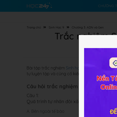
CHƯƠNG T
Trang chủ
Sinh Học 9
Chương 3: ADN và Gen
Trắc nghiệm S
Bài tập trắc nghiệm
Sinh học 9 Bài 16
về
ADN và
tự luyện tập và củng cố kiến thức bài học.
Câu hỏi trắc nghiệm (10 câu):
Câu 1:
Quá trình tự nhân đôi xảy ra ở:
A.
Bên ngoài tế bào