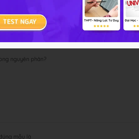
rong nguyên phân?
 đúng mẫu là