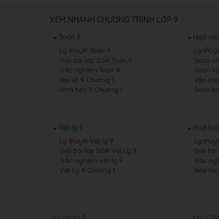
XEM NHANH CHƯƠNG TRÌNH LỚP 9
Toán 9
Ngữ văn
Lý thuyết Toán 9
Lý thuy
Giải bài tập SGK Toán 9
Soạn vă
Trắc nghiệm Toán 9
Soạn vă
Đại số 9 Chương 1
Văn mẫ
Hình học 9 Chương 1
Soạn bà
Vật lý 9
Hoá học
Lý thuyết Vật lý 9
Lý thuy
Giải bài tập SGK Vật Lý 9
Giải bà
Trắc nghiệm Vật lý 9
Trắc ng
Vật Lý 9 Chương 1
Hóa học
Lịch sử 9
Địa lý 9