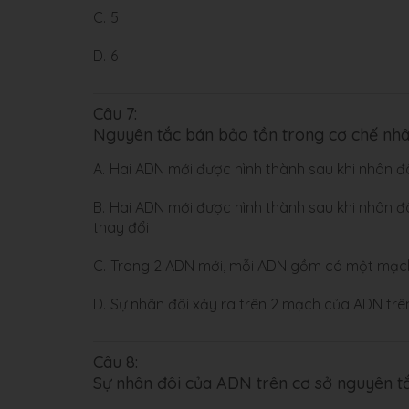
C.
5
D.
6
Câu 7:
Nguyên tắc bán bảo tồn trong cơ chế nh
A.
Hai ADN mới được hình thành sau khi nhân đ
B.
Hai ADN mới được hình thành sau khi nhân đ
thay đổi
C.
Trong 2 ADN mới, mỗi ADN gồm có một mạc
D.
Sự nhân đôi xảy ra trên 2 mạch của ADN trê
Câu 8:
Sự nhân đôi của ADN trên cơ sở nguyên t