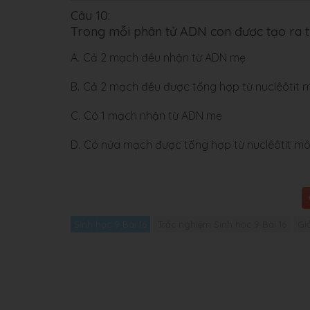
Câu 10:
Trong mỗi phân tử ADN con được tạo ra từ
A.
Cả 2 mạch đều nhận từ ADN mẹ
B.
Cả 2 mạch đều được tổng hợp từ nuclêôtit m
C.
Có 1 mạch nhận từ ADN mẹ
D.
Có nửa mạch được tổng hợp từ nuclêôtit mô
Sinh học 9 Bài 16
Trắc nghiệm Sinh học 9 Bài 16
Giả