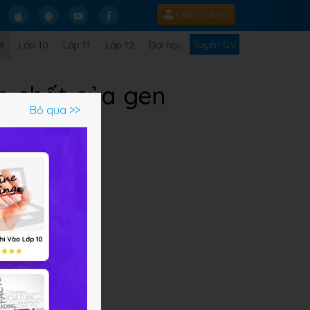
Đăng nhập
Tuyển GV
9
Lớp 10
Lớp 11
Lớp 12
Đại học
n chất của gen
Bỏ qua >>
Q
 em