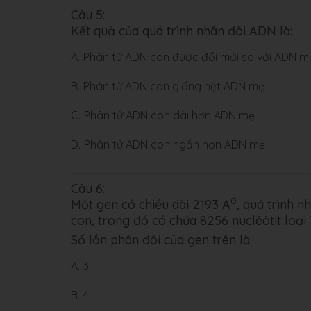
Câu 5:
Kết quả của quá trình nhân đôi ADN là:
A.
Phân tử ADN con được đổi mới so với ADN m
B.
Phân tử ADN con giống hệt ADN mẹ
C.
Phân tử ADN con dài hơn ADN mẹ
D.
Phân tử ADN con ngắn hơn ADN mẹ
Câu 6:
0
Một gen có chiều dài 2193 A
, quá trình 
con, trong đó có chứa 8256 nuclêôtit loại 
Số lần phân đôi của gen trên là:
A.
3
B.
4