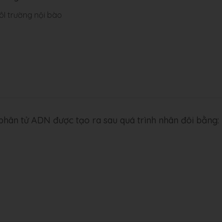
ôI trường nội bào
 phân tử ADN được tạo ra sau quá trình nhân đôi bằng: