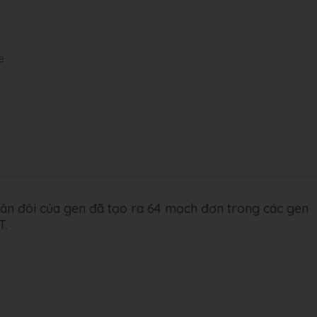
ẹ
nhân đôi của gen đã tạo ra 64 mạch đơn trong các gen
T.