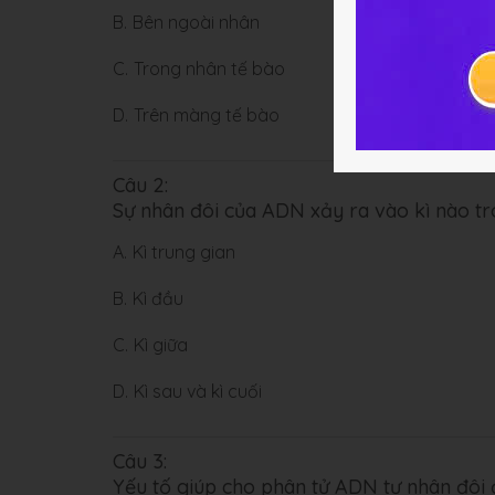
B.
Bên ngoài nhân
C.
Trong nhân tế bào
D.
Trên màng tế bào
Câu 2:
Sự nhân đôi của ADN xảy ra vào kì nào t
A.
Kì trung gian
B.
Kì đầu
C.
Kì giữa
D.
Kì sau và kì cuối
Câu 3:
Yếu tố giúp cho phân tử ADN tự nhân đôi