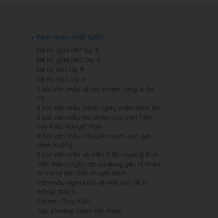
Xem nhiều nhất tuần
Đề thi giữa HK1 lớp 9
Đề thi giữa HK2 lớp 9
Đề thi HK1 lớp 9
Đề thi HK2 lớp 9
6 bài văn mẫu về tác phẩm Lặng lẽ Sa
Pa
5 bài văn mẫu Cảnh ngày xuân chọn lọc
5 bài văn mẫu tác phẩm Lục Vân Tiên
cứu Kiều Nguyệt Nga
8 bài văn mẫu Chuyện người con gái
Nam Xương
5 bài văn mẫu về Kiều ở lầu Ngưng Bích
Văn mẫu Luyện tập sử dụng yếu tố miêu
tả trong văn bản thuyết minh
Văn mẫu Nghị luận về một vấn đề tư
tưởng, đạo lí
Chị em Thúy Kiều
Các phương châm hội thoại