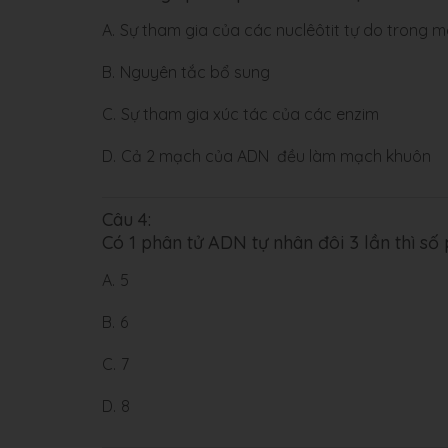
A.
Sự tham gia của các nuclêôtit tự do trong m
B.
Nguyên tắc bổ sung
C.
Sự tham gia xúc tác của các enzim
D.
Cả 2 mạch của ADN đều làm mạch khuôn
Câu 4:
Có 1 phân tử ADN tự nhân đôi 3 lần thì số
A.
5
B.
6
C.
7
D.
8