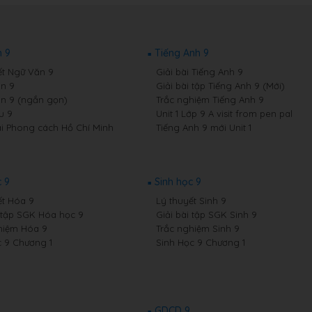
 9
Tiếng Anh 9
ết Ngữ Văn 9
Giải bài Tiếng Anh 9
n 9
Giải bài tập Tiếng Anh 9 (Mới)
n 9 (ngắn gọn)
Trắc nghiệm Tiếng Anh 9
u 9
Unit 1 Lớp 9 A visit from pen pal
i Phong cách Hồ Chí Minh
Tiếng Anh 9 mới Unit 1
 9
Sinh học 9
ết Hóa 9
Lý thuyết Sinh 9
i tập SGK Hóa học 9
Giải bài tập SGK Sinh 9
hiệm Hóa 9
Trắc nghiệm Sinh 9
 9 Chương 1
Sinh Học 9 Chương 1
GDCD 9