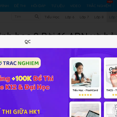
RÌNH
ĐỀ THI
HỎI ĐÁP
TƯ LIỆU
VIDEO
TRẮC NGHIỆM
Tiểu Học
Lớp 6
Lớp 7
Lớp 8
Lớp 
inh học 9 Bài 16 ADN và bả
QC
Lý thuyết
10
Trắc nghiệm
12
BT SGK
504
FA
 bản chất của gen
online đầy đủ đáp án và lời giải giúp các