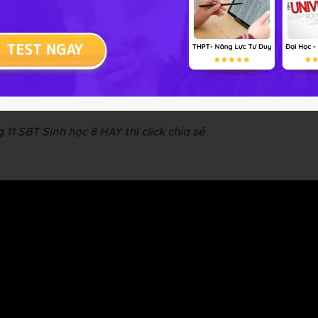
 bài tập Sinh học 8 Bài 2
nh sản.
-- Mod Sinh Học 8 HỌ
11 SBT Sinh học 8 HAY thì click chia sẻ