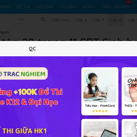
RÌNH
ĐỀ THI
HỎI ĐÁP
TƯ LIỆU
VIDEO
TRẮC NGHIỆM
Tiểu Học
Lớp 6
Lớp 7
Lớp 8
Lớp 
 Người
 tập 20 trang 11 SBT Sinh h
QC
10 trắc nghiệm
11 bài tập SGK
155 hỏi đáp
Lý thuyết
10
Trắc nghiệm
11
BT SGK
155
FAQ
inh sản?