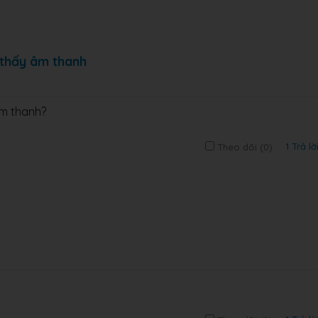
e thấy âm thanh
âm thanh?
1 Trả lờ
Theo dõi (
0
)