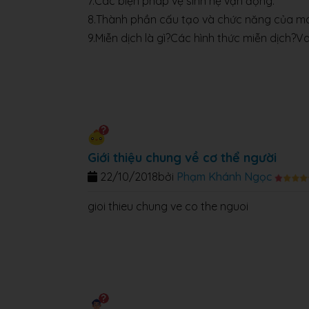
7.Các biện pháp vệ sinh hệ vận động.
8.Thành phần cấu tạo và chức năng của m
9.Miễn dịch là gì?Các hình thức miễn dịch?V
Giới thiệu chung về cơ thể người
22/10/2018
bởi
Phạm Khánh Ngọc
gioi thieu chung ve co the nguoi