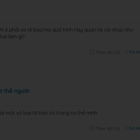
hí ở phổi và tế bào.Hai quá trình này quan hệ với nhau như
ải làm gì?
1 Trả lờ
Theo dõi (
0
)
ơ thể người
tả một số loại tế bào có trong cơ thể mình
1 Trả lờ
Theo dõi (
0
)