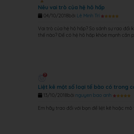
Nêu vai trò của hệ hô hấp
04/10/2018
bởi
Lê Minh Trí
Vai trò của hệ hô hấp? So sánh sự rao đổi k
thế nào? Để có hệ hô hấp khỏe mạnh cần ph
Liệt kê một số loại tế bào có trong c
13/10/2018
bởi
nguyen bao anh
Em hãy trao đổi với bạn để liệt kê hoặc mô 