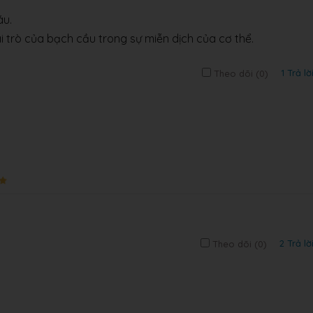
áu.
ai trò của bạch cầu trong sự miễn dịch của cơ thể.
1 Trả lờ
Theo dõi (
0
)
2 Trả lờ
Theo dõi (
0
)