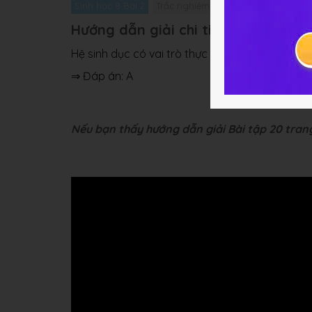
Sinh học 8 Bài 2
Trắc nghiệm Sinh học 8 Bài 2
Giải
Hướng dẫn giải chi tiết bài 20
Hệ sinh dục có vai trò thực hiện quá trình si
⇒ Đáp án: A
Nếu bạn thấy hướng dẫn giải Bài tập 20 trang 