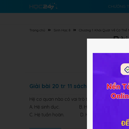
CHƯƠNG T
Trang chủ
Sinh Học 8
Chương 1: Khái Quát Về Cơ Thể
Bài
Giải bài 20 tr 11 sách BT Sinh lớp 8
Hệ cơ quan nào có vai trò thực hiện quá trình s
A. Hệ sinh dục. B. Hộ hô hấp.
C. Hệ tuần hoàn. D. Hệ bài tiết.