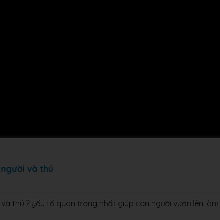
 người và thú
và thú ? yếu tố quan trọng nhất giúp con người vươn lên làm