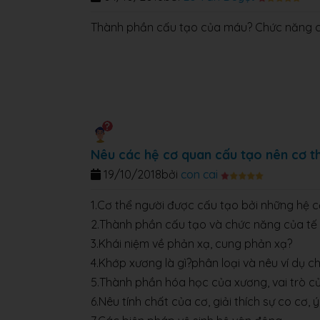
Thành phần cấu tạo của máu? Chức năng 
Nêu các hệ cơ quan cấu tạo nên cơ t
19/10/2018
bởi
con cai
1.Cơ thể người được cấu tạo bởi những hệ
2.Thành phần cấu tạo và chức năng của tế
3.Khái niệm về phản xạ, cung phản xạ?
4.Khớp xương là gì?phân loại và nêu ví dụ c
5.Thành phần hóa học của xương, vai trò c
6.Nêu tính chất của cơ, giải thích sự co cơ, 