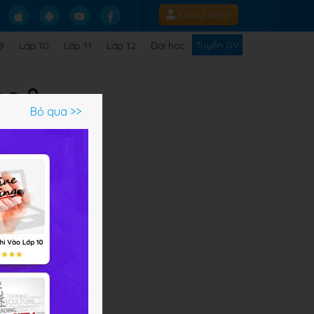
Đăng nhập
Tuyển GV
9
Lớp 10
Lớp 11
Lớp 12
Đại học
ọc 8
Bỏ qua >>