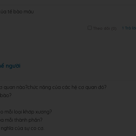
của tế bào máu
1 Trả lờ
Theo dõi (
0
)
hể người
 cơ quan nào?chức năng của các hệ cơ quan đó?
 bào?
ho mỗi loại khớp xương?
ủa mỗi thành phần?
ý nghĩa của sự co cơ.