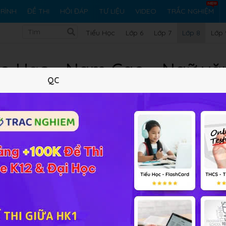
RÌNH
ĐỀ THI
HỎI ĐÁP
TƯ LIỆU
VIDEO
TRẮC NGHIỆM
Tiểu Học
Lớp 6
Lớp 7
Lớp 8
Lớp 
o Hạc - Nam Cao - Ngữ vă
QC
Lý thuyết
Soạn bài
388
FAQ
 sắc về
người nông dân
. Có lẽ, những kiếp người, những mảnh
i khơi dậy những trăn trở, sự xót thương và trân trọng vô v
ế,
tình cảnh của nhân vật lão Hạc
,
nhân cách
của lão,
cuộc
 day dứt về cuộc đời. Để hiểu hơn về tác phẩm này, Học 247