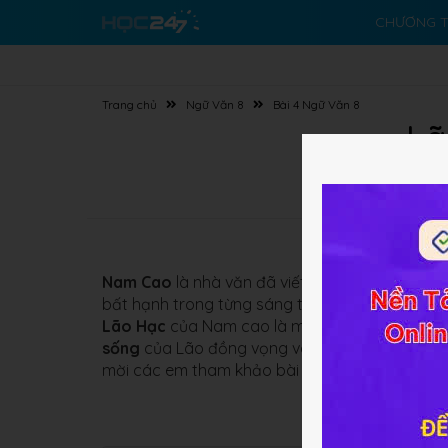
CHƯƠNG T
Trang chủ
Ngữ Văn 8
Bài 4 Ngữ Văn 8
Lã
Nam Cao
là nhà văn đã viết rất hay và rất sâu
bất hạnh trong từng sáng tác của ông sẽ vẫn mã
Lão Hạc
của Nam cao là một tác phẩm như th
sống
của Lão đồng vọng vang xa với những nỗi
mời các em tham khảo bài giảng dưới đây.