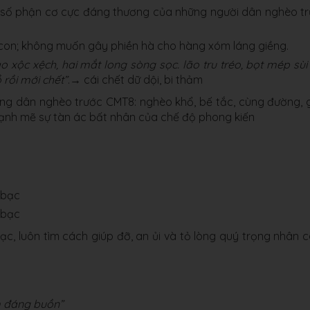
à số phận cơ cực đáng thương của những người dân nghèo t
on; không muốn gây phiền hà cho hàng xóm láng giềng.
o xộc xệch, hai mắt long sòng sọc. lão tru tréo, bọt mép sùi
 rồi mới chết”
.→ cái chết dữ dội, bi thảm
ng dân nghèo trước CMT8: nghèo khổ, bế tắc, cùng đường, 
mạnh mẽ sự tàn ác bất nhân của chế độ phong kiến
 bạc
 bạc
, luôn tìm cách giúp đỡ, an ủi và tỏ lòng quý trọng nhân 
m đáng buồn”