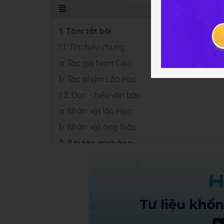
1. Tóm tắt bài
1.1. Tìm hiểu chung
a. Tác giả Nam Cao
b. Tác phẩm Lão Hạc
1.2. Đọc - hiểu văn bản
a. Nhân vật lão Hạc
b. Nhân vật ông Giáo
2. Bài tập minh họa
3. Soạn bài Lão Hạc
4. Hỏi đáp Bài Lão Hạc Ngữ văn 8
5. Một số bài văn mẫu Lão Hạc