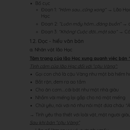
Bố cục
Đoạn 1:
“Hôm sau…cũng xong”
→ Lão Hạc 
Hạc
Đoạn 2:
“Luôn mấy hôm…đáng buồn”
→ c
Đoạn 3:
“Không! Cuộc đời…một sào”
→ Cái
1.2. Đọc - hiểu văn bản
a. Nhân vật lão Hạc
Tâm trạng của lão Hạc xung quanh việc bán
Tình cảm của lão Hạc đối với “cậu Vàng”:
Gọi con chó là cậu Vàng như một bà hiếm ho
Bắt rận, đem ra ao tắm
Cho ăn cơm….cái bát như một nhà giàu
Nhắm vài miếng lại gắp cho nó một miếng
Chửi yêu, nói với nó như nói một đứa cháu
“À
→ Tình yêu tha thiết với loài vật, một người già
Sau khi bán “cậu Vàng”