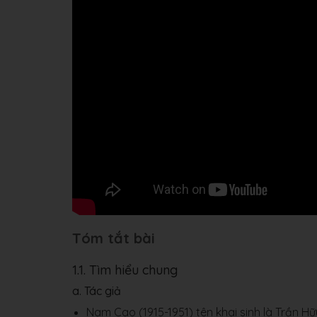
Tóm tắt bài
1.1. Tìm hiểu chung
a. Tác giả
Nam Cao (1915-1951) tên khai sinh là Trần Hữ