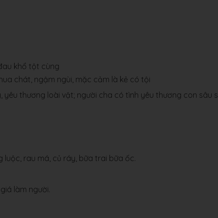
đau khổ tột cùng
ua chát, ngậm ngùi, mặc cảm là kẻ có tội
 yêu thương loài vật; người cha có tình yêu thương con sâu s
g luộc, rau má, củ ráy, bữa trai bữa ốc.
giá làm người.