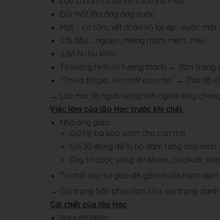
Lão cố làm ra vui vẻ, cười như mếu
Đôi mắt lão ầng ậng nước
Mặt … co rúm, vết nhăn xô lại, ép …nước mắt
Cái đầu ….ngoẹo, miệng móm mém…mếu
Lão hu hu khóc
Từ tượng hình, từ tượng thanh → Tâm trạng 
“Thì ra tôi già…lừa một con chó”
→ Thái độ ch
→ Lão Hạc là người sống tình nghĩa thủy chung,
Việc làm của lão Hạc trước khi chết
Nhờ ông giáo:
Giữ hộ ba sào vườn cho con trai
Gửi 30 đồng để lo hộ đám tang cho mình
Duy trì cuộc sống: ăn khoai, củ chuối, sun
Từ chối mọi sự giúp đỡ gần như là hách dịch
→ Coi trọng bổn phận làm cha, coi trọng danh 
Cái chết của lão Hạc
Nguyên nhân: