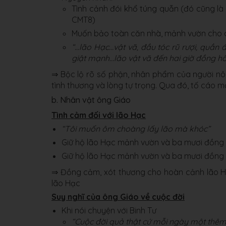
Tình cảnh đói khổ túng quẫn (đó cũng l
CMT8)
Muốn bảo toàn căn nhà, mảnh vườn cho c
“…lão Hạc…vật vã, đầu tóc rũ rượi, quần á
giật mạnh…lão vật vã đến hai giờ đồng hồ
⇒ Bộc lộ rõ số phận, nhân phẩm của người nô
tình thương và lòng tự trọng. Qua đó, tố cáo 
b. Nhân vật ông Giáo
Tình cảm đối với lão Hạc
“Tôi muốn ôm choàng lấy lão mà khóc”
Giữ hộ lão Hạc mảnh vườn và ba mươi đồng
Giữ hộ lão Hạc mảnh vườn và ba mươi đồng
⇒ Đồng cảm, xót thương cho hoàn cảnh lão Hạc
lão Hạc
Suy nghĩ của ông Giáo về cuộc đời
Khi nói chuyện với Binh Tư
“Cuộc đời quả thật cứ mỗi ngày một thê