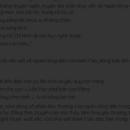
những truyện ngắn, truyện dài chân thực viêt về người nông
ng mòn mỏi; bê tắc trong xã hội cũ.
y sáng tác phục vụ kháng chiến.
au lưng địch.
ng Hồ Chí Minh về văn học nghệ thuật.
hừa, Lão Hạc...”
xuất sắc viết về người nông dân của Nam Cao; đăng báo lần
đi đồn điền cao su, lão nuôi và yêu quý con Vàng
 dụm cho con → Lão Hạc phải bán con Vàng
 chay cho mình → tự tử bằng bả chó.
ực, cảm động số phận đau thương của người nông dân tron
 họ. Đồng thời, truyện còn cho thấy tấm lòng yêu thương, 
nghệ thuật xuất sắc của nhà văn Nam Cao; đặc biệt trong 