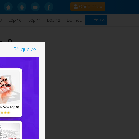
Đăng nhập
Tuyển GV
9
Lớp 10
Lớp 11
Lớp 12
Đại học
n 8
Bỏ qua >>
 đời
ờ.