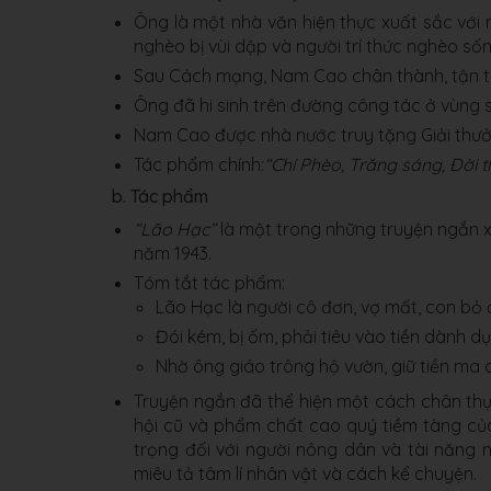
Ông là một nhà văn hiện thực xuất sắc với 
nghèo bị vùi dập và người trí thức nghèo số
Sau Cách mạng, Nam Cao chân thành, tận tụ
Ông đã hi sinh trên đường công tác ở vùng s
Nam Cao được nhà nước truy tặng Giải thưở
Tác phẩm chính:
“Chí Phèo, Trăng sáng, Đời t
b. Tác phẩm
“Lão Hạc”
là một trong những truyện ngắn 
năm 1943.
Tóm tắt tác phẩm:
Lão Hạc là người cô đơn, vợ mất, con bỏ 
Đói kém, bị ốm, phải tiêu vào tiền dành
Nhờ ông giáo trông hộ vườn, giữ tiền ma
Truyện ngắn đã thể hiện một cách chân th
hội cũ và phẩm chất cao quý tiềm tàng của
trọng đối với người nông dân và tài năng 
miêu tả tâm lí nhân vật và cách kể chuyện.