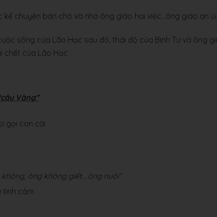
kể chuyện bán chó và nhờ ông giáo hai việc…ông giáo an ủi
uộc sống của Lão Hạc sau đó, thái độ của Binh Tư và ông 
 chết của Lão Hạc
“cậu Vàng”
i gọi con cái
 không, ông không giết… ông nuôi”
u tình cảm