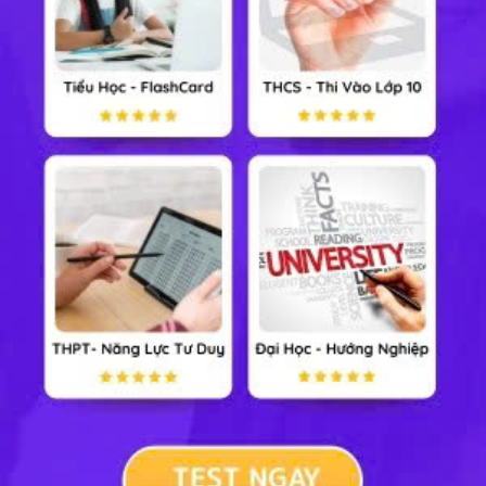
GDCD 8
Công nghệ 8
Tin học 8
Cộng đồng
Xem nhiều nhất tuần
Tiểu Học
Lớp 8
Lớp 11
Lớp 6
Lớp 9
Lớp 12
Lớp 7
Lớp 10
Đại Học
TẢI ỨNG DỤNG HỌC247