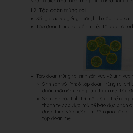
Nhờ có điểm mắt nên trùng roi có khả năng c
1.2. Tập đoàn trùng roi
Sống ở ao và giếng nước, hình cầu màu xanh
Tập đoàn trùng roi gồm nhiều tế bào có roi
Tập đoàn trùng roi sinh sản vừa vô tính vừa h
Sinh sản vô tính: ở tập đoàn trùng roi ch
đoàn mới nằm trong tập đoàn mẹ. Tập đo
Sinh sản hữu tính: thì một số cá thể rụng 
thành tế bào đực, mỗi tế bào đực phân ch
được tung vào nước tìm đến giao tử cái 
tập đoàn mẹ.