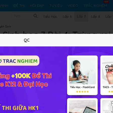
RÌNH
ĐỀ THI
HỎI ĐÁP
TƯ LIỆU
VIDEO
TRẮC NGHIỆM
Tiểu Học
Lớp 6
Lớp 7
Lớp 8
Lớp 
yên Sinh
Sinh học 7 Bài 4: Trùng roi
QC
Lý thuyết
10
Trắc nghiệm
8
BT SGK
255
FAQ
 diện của ngành động vật nguyên sinh là
trùng roi
, biết đượ
sinh sản
và
sinh lí
của trùng roi.