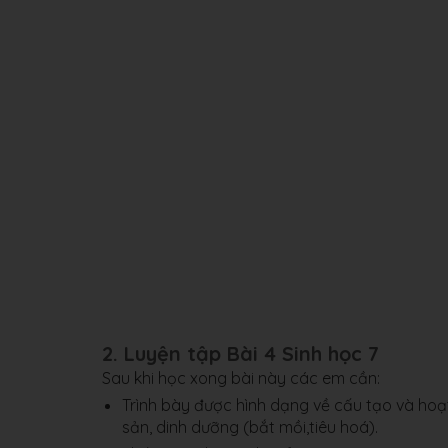
2. Luyện tập Bài 4 Sinh học 7
Sau khi học xong bài này các em cần:
Trình bày được hình dạng về cấu tạo và hoạt
sản, dinh dưỡng (bắt mồi,tiêu hoá).