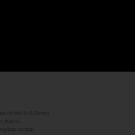
bào cỡ nhỏ (≈ 0,05mm)
, đuôi tù.
hông bào co bóp.