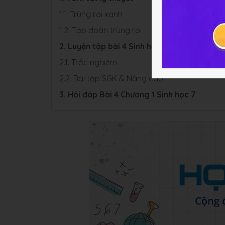
1.1. Trùng roi xanh
1.2. Tập đoàn trùng roi
2. Luyện tập bài 4 Sinh học 7
2.1. Trắc nghiệm
2.2. Bài tập SGK & Nâng cao
3. Hỏi đáp Bài 4 Chương 1 Sinh học 7