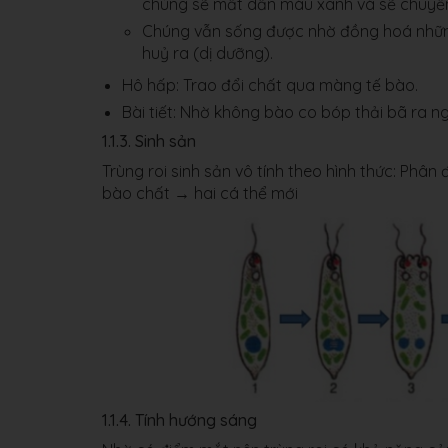
chúng sẽ mất dần màu xanh và sẽ chuyển
Chúng vẫn sống được nhờ đồng hoá những
huỷ ra (dị dưỡng).
Hô hấp: Trao đổi chất qua màng tế bào.
Bài tiết: Nhờ không bào co bóp thải bã ra ng
1.1.3. Sinh sản
Trùng roi sinh sản vô tính theo hình thức: Phân
bào chất → hai cá thể mới
1.1.4. Tính hướng sáng