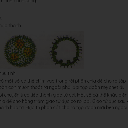
ảm nhận ánh sáng.
.
 hợp thành.
ữu tính:
ỉ có một số cá thể chìm vào trong rồi phân chia để cho ra tập
àn con muốn thoát ra ngoài phải đợi tập đoàn mẹ chết đi.
roi chuyển trực tiếp thành giao tử cái. Một số cá thể khác biến
ia để cho hàng trăm giao tử đực có roi bơi. Giao tử đực sau 
thành hợp tử. Hợp tử phân cắt cho ra tập đoàn mới bên ngoài