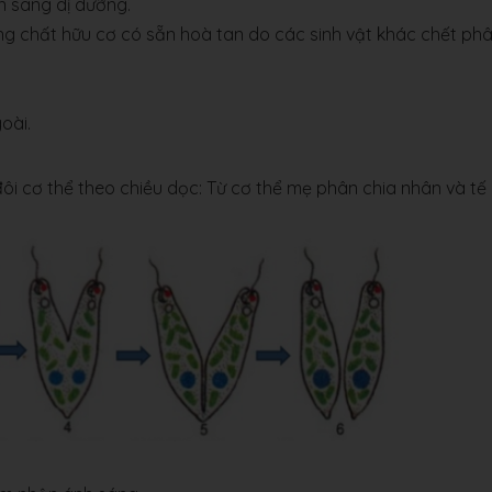
 sang dị dưỡng.
 chất hữu cơ có sẵn hoà tan do các sinh vật khác chết ph
oài.
 đôi cơ thể theo chiều dọc: Từ cơ thể mẹ phân chia nhân và tế