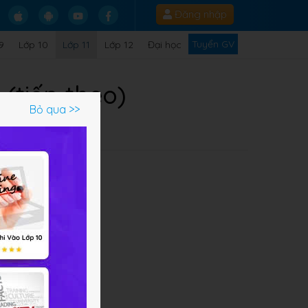
Đăng nhập
Tuyển GV
9
Lớp 10
Lớp 11
Lớp 12
Đại học
 (tiếp theo)
Bỏ qua >>
Q
g
ư