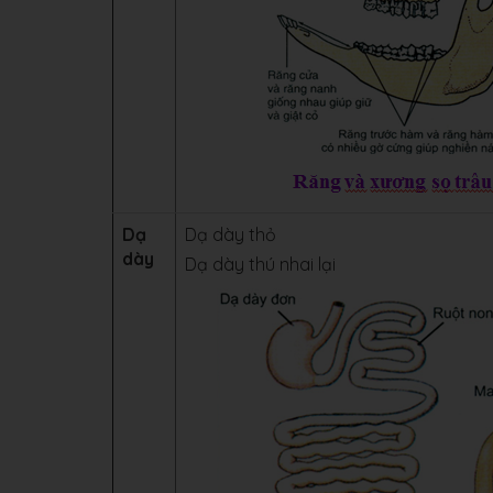
Dạ
Dạ dày thỏ
dày
Dạ dày thú nhai lại