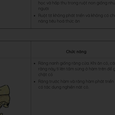
học và hấp thu trong ruột non giống như
người
Ruột tịt không phát triển và không có c
năng tiêu hoá thức ăn
Chức năng
Răng nanh giống răng cửa. Khi ăn cỏ, c
răng này tì lên tấm sừng ở hàm trên để g
chặt cỏ
Răng trước hàm và răng hàm phát triển
có tác dụng nghiền nát cỏ.