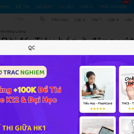
RÌNH
ĐỀ THI
HỎI ĐÁP
TƯ LIỆU
VIDEO
TRẮC NGHIỆM
Tiểu Học
Lớp 6
Lớp 7
Lớp 8
Lớp 
t Và Năng Lượng
 Bài 16: Tiêu hóa ở động vật
QC
Lý thuyết
10
Trắc nghiệm
14
BT SGK
224
FA
 điểm của hệ tiêu hóa
của 2 nhóm
động vật ăn thịt
và
độn
của hệ tiêu hóa giữa 2 nhóm động vật này về các cơ quan nh