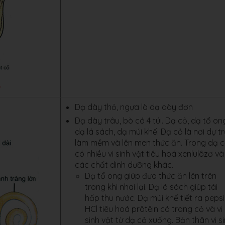
Dạ dày thỏ, ngựa là dạ dày đơn
Dạ dày trâu, bò có 4 túi. Dạ cỏ, dạ tổ on
dạ lá sách, dạ múi khế. Dạ cỏ là nơi dự tr
làm mềm và lên men thức ăn. Trong dạ c
có nhiều vi sinh vật tiêu hoá xenlulôzơ và
các chất dinh dưỡng khác.
Dạ tổ ong giúp đưa thức ăn lên trên
trong khi nhai lại. Dạ lá sách giúp tái
hấp thu nước. Dạ múi khế tiết ra pepsi
HCl tiêu hoá prôtêin có trong cỏ và vi
sinh vật từ dạ cỏ xuống. Bản thân vi s