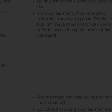
êu hóa
Dạ dày là một cái túi lớn nên gọi là dạ d
đơn.
Thịt được tiêu hoá cơ học và hoá học
giống như trong dạ dày người. Dạ dày c
bóp làm nhuyễn thức ăn trộn đều với dịc
vị. Enzim pepsin thuỷ phân prôtêin thành
các peptit
Ruột non ngắn hơn nhiều so với ruột non
thú ăn thực vật
Các chất dinh dưỡng được tiêu hoá hoá