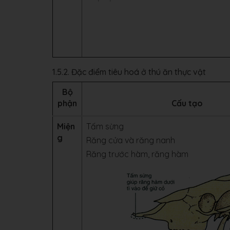
1.5.2. Đặc điểm tiêu hoá ở thú ăn thực vật
Bộ
phận
Cấu tạo
Miện
Tấm sừng
g
Răng cửa và răng nanh
Răng trước hàm, răng hàm