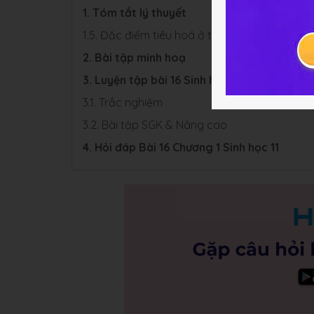
1. Tóm tắt lý thuyết
1.5. Đặc điểm tiêu hoá ở thú ăn thịt và thú ăn
2. Bài tập minh hoạ
3. Luyện tập bài 16 Sinh học 11
3.1. Trắc nghiệm
3.2. Bài tập SGK & Nâng cao
4. Hỏi đáp Bài 16 Chương 1 Sinh học 11