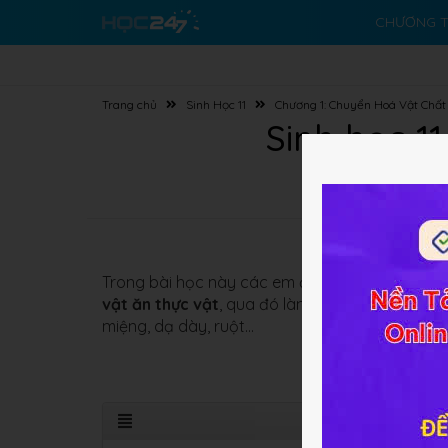
CHƯƠNG T
Trang chủ
Sinh Học 11
Chương 1: Chuyển Hoá Vật Chấ
Sinh học 11
Trong bài học này các em được tìm hiểu về
đặc
vật ăn thực vật
, qua đó làm rõ sự khác nhau 
miệng, dạ dày, ruột...