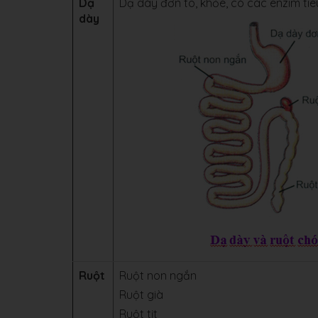
Dạ
Dạ dày đơn to, khỏe, có các enzim ti
dày
Ruột
Ruột non ngắn
Ruột già
Ruột tịt