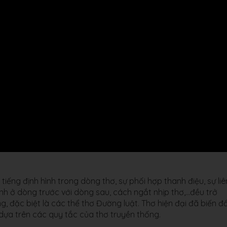
ố tiếng định hình trong dòng thơ, sự phối hợp thanh điệu, sự liê
ính ở dòng trước với dòng sau, cách ngắt nhịp thơ,…đều trở
, đặc biệt là các thể thơ Đường luật. Thơ hiện đại đã biến đổ
 dựa trên các quy tắc của thơ truyền thống.