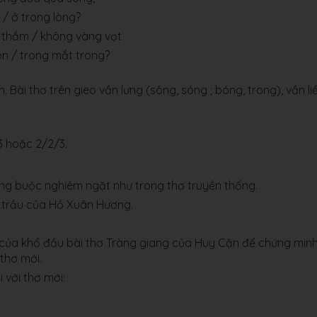
 / ở trong lòng?
 thắm / không vàng vọt
n / trong mắt trong?
Bài thơ trên gieo vần lưng (sông, sóng ; bóng, trong), vần li
3 hoặc 2/2/3.
àng buộc nghiêm ngặt như trong thơ truyền thống.
ời trầu của Hồ Xuân Hương.
nh của khổ đầu bài thơ Tràng giang của Huy Cận để chứng min
thơ mới.
 với thơ mới: