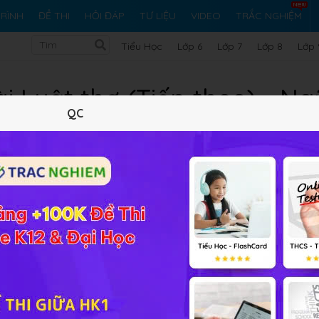
RÌNH
ĐỀ THI
HỎI ĐÁP
TƯ LIỆU
VIDEO
TRẮC NGHIỆM
Tiểu Học
Lớp 6
Lớp 7
Lớp 8
Lớp 
i Luật thơ (Tiếp theo) - Ng
QC
Lý thuyết
Soạn bài
3
FAQ
đây với các gợi ý trả lời câu hỏi rõ ràng, cụ thể sẽ giúp các 
ập và hệ thống lại kiến thức đã học một cách dễ dàng hơn.
hệ thống câu hỏi trong SGK một cách đầy đủ và chi tiết nhất.
tiện hơn trong quá trình tiếp thu bài giảng tại lớp. Ngoài ra
các em có thể tham khảo thêm bài soạn