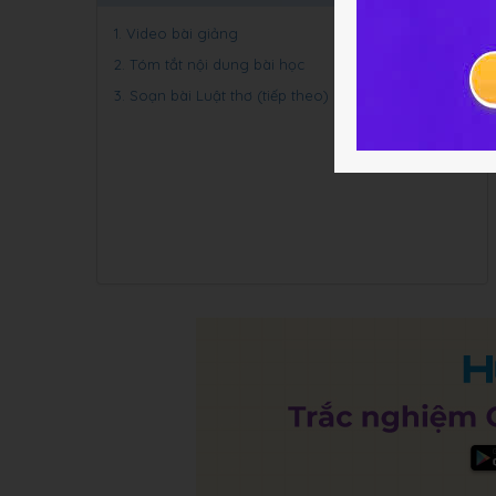
1. Video bài giảng
2. Tóm tắt nội dung bài học
3. Soạn bài Luật thơ (tiếp theo)