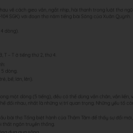
au về cách gieo vần, ngắt nhịp, hài thanh trong luật thơ ngũ
03-104 SGK) với đoạn thơ năm tiếng bài Sóng của Xuân Quỳnh.
ó 4 dòng).
 T – T ở tiếng thứ 2, thứ 4.
nh:
 5 dòng.
ẻ, bể; lớn, lên).
rong một dòng (5 tiếng), đều có thể dùng vần chân, vần liền, 
ể đối nhau, nhất là những vị trí quan trọng. Những yếu tố còn
 đầu bài thơ Tống biệt hành của Thâm Tâm để thấy sự đổi mới,
ới thất ngôn truyền thống.
hông đưa qua sông,