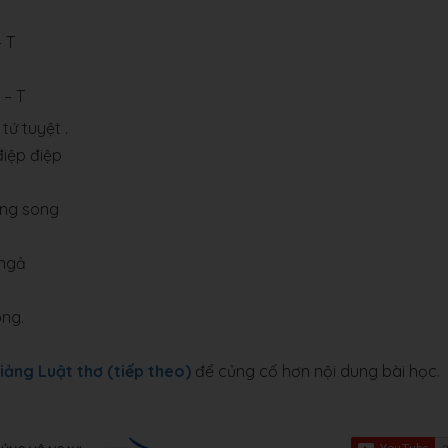
– T
 – T
tứ tuyệt .
iệp điệp
ong song
 ngả
òng.
iảng Luật thơ (tiếp theo)
để củng cố hơn nội dung bài học.