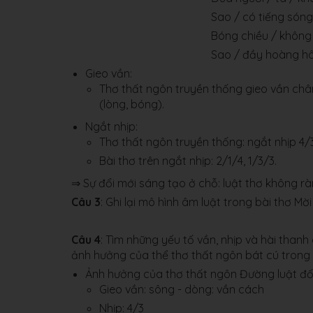
Sao / có tiếng sóng
Bóng chiều / không
Sao / đầy hoàng hô
Gieo vần:
Thơ thất ngôn truyền thống gieo vần chân. 
(lòng, bóng).
Ngắt nhịp:
Thơ thất ngôn truyền thống: ngắt nhịp 4/
Bài thơ trên ngắt nhịp: 2/1/4, 1/3/3.
⇒ Sự đổi mới sáng tạo ở chỗ: luật thơ không r
Câu 3
: Ghi lại mô hình âm luật trong bài thơ M
Câu 4
: Tìm những yếu tố vần, nhịp và hài tha
ảnh hưởng của thể thơ thất ngôn bát cú trong 
Ảnh hưởng của thơ thất ngôn Đường luật đối
Gieo vần: sông - dòng: vần cách
Nhịp: 4/3