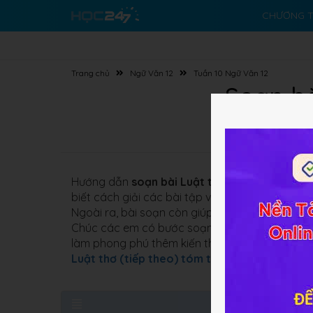
CHƯƠNG T
Trang chủ
Ngữ Văn 12
Tuần 10 Ngữ Văn 12
Soạn bà
Hướng dẫn
soạn bài Luật thơ (tiếp theo)
dưới 
biết cách giải các bài tập về
luật thơ
nhằm ôn t
Ngoài ra, bài soạn còn giúp các em giải quyết 
Chúc các em có bước soạn bài thật tốt để thuận 
làm phong phú thêm kiến thức cho bản thân, 
Luật thơ (tiếp theo) tóm tắt
.