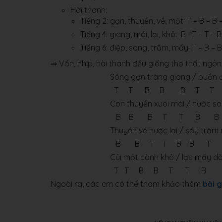
Hài thanh:
Tiếng 2: gợn, thuyền, về, một: T – B – B 
Tiếng 4: giang, mái, lại, khô: B –T – T – B
Tiếng 6: điệp, song, trăm, mấy: T – B – B
⇒ Vần, nhịp, hài thanh đều giống thơ thất ngôn 
Sóng gợn tràng giang / buồn đ
T T B B B T T
Con thuyền xuôi mái / nước s
B B B T T B B
Thuyền về nước lại / sầu trăm
B B T T B B T
Củi một cành khô / lạc mấy d
T T B B T T B
Ngoài ra, các em có thể tham khảo thêm
bài g