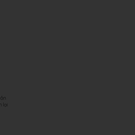
vần
 lại