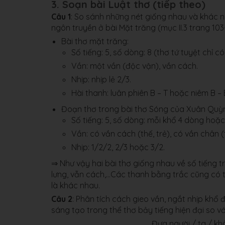
3. Soạn bài Luật thơ (tiếp theo)
Câu 1
: So sánh những nét giống nhau và khác nh
ngôn truyền ở bài Mặt trăng (mục II.3 trang 1
Bài thơ mặt trăng:
Số tiếng: 5, số dòng: 8 (thơ tứ tuyệt chỉ c
Vần: một vần (độc vận), vần cách.
Nhịp: nhịp lẻ 2/3.
Hài thanh: luân phiên B – T hoặc niêm B – B,
Đoạn thơ trong bài thơ Sóng của Xuân Quỳ
Số tiếng: 5, số dòng: mỗi khổ 4 dòng hoặc
Vần: có vần cách (thế, trẻ), có vần chân (tr
Nhịp: 1/2/2, 2/3 hoặc 3/2.
⇒ Như vậy hai bài thơ giống nhau về số tiếng t
lưng, vẫn cách,…Các thanh bằng trắc cũng có th
là khác nhau.
Câu 2
: Phân tích cách gieo vần, ngắt nhịp khổ
sáng tạo trong thể thơ bảy tiếng hiện đại so v
Đưa người / ta / k