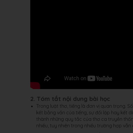
2. Tóm tắt nội dung bài học
Trong luật thơ, tiếng là đơn vị quan trọng. S
kết bằng vần của tiếng, sự đối lập hay kết d
thành những quy tắc của thơ ca truyền thống
nhiều, tuy nhiên trong nhiều trường hợp vẫn