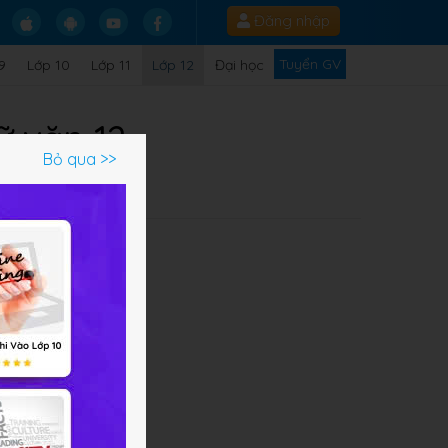
Đăng nhập
Tuyển GV
9
Lớp 10
Lớp 11
Lớp 12
Đại học
ữ văn 12
Bỏ qua >>
em
, để