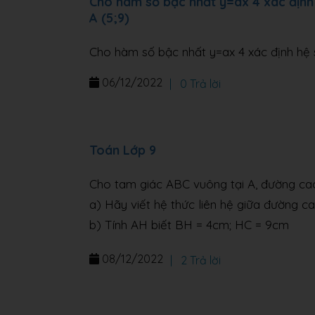
Cho hàm số bậc nhất y=ax 4 xác định 
A (5;9)
Cho hàm số bậc nhất y=ax 4 xác định hệ s
06/12/2022
|
0 Trả lời
Toán Lớp 9
Cho tam giác ABC vuông tại A, đường c
a) Hãy viết hệ thức liên hệ giữa đường c
b) Tính AH biết BH = 4cm; HC = 9cm
08/12/2022
|
2 Trả lời