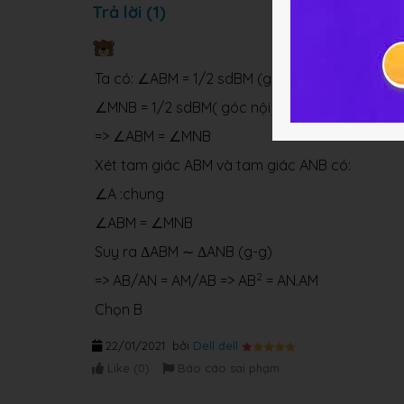
Trả lời (1)
Ta có: ∠ABM = 1/2 sdBM (góc tạo bởi tia tiếp 
∠MNB = 1/2 sdBM( góc nội tiếp chắn cung BM)
=> ∠ABM = ∠MNB
Xét tam giác ABM và tam giác ANB có:
∠A :chung
∠ABM = ∠MNB
Suy ra ΔABM ∼ ΔANB (g-g)
2
=> AB/AN = AM/AB => AB
= AN.AM
Chọn B
22/01/2021
bởi
Dell dell
Like (
0
)
Báo cáo sai phạm