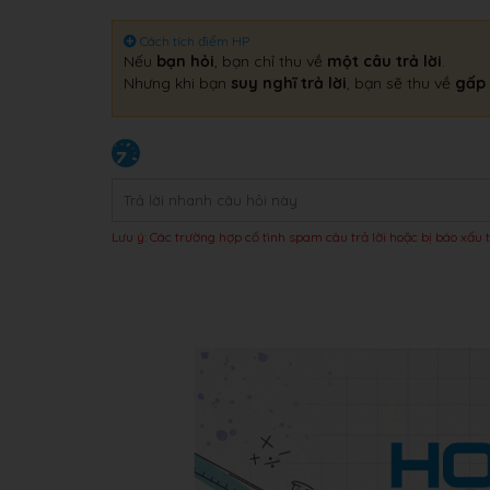
Cách tích điểm HP
Nếu
bạn hỏi
, bạn chỉ thu về
một câu trả lời
.
Nhưng khi bạn
suy nghĩ trả lời
, bạn sẽ thu về
gấp 
Lưu ý: Các trường hợp cố tình spam câu trả lời hoặc bị báo xấu t