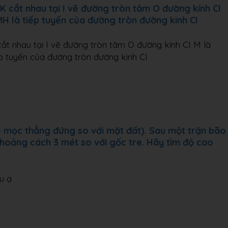
cắt nhau tại I vẽ đường tròn tâm O đường kính CI
 là tiếp tuyến của đường tròn đường kinh CI
 nhau tại I vẽ đường tròn tâm O đường kính CI M là
p tuyến của đường tròn đường kinh CI
e mọc thẳng đứng so với mặt đất). Sau một trận bão
hoảng cách 3 mét so với gốc tre. Hãy tìm độ cao
u ạ