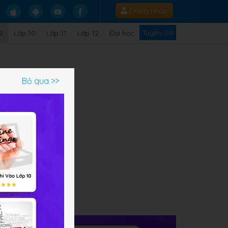
Đăng nhập
Tuyển GV
9
Lớp 10
Lớp 11
Lớp 12
Đại học
Bỏ qua >>
ạm