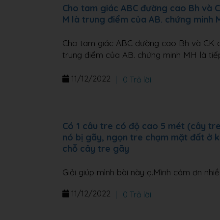
Cho tam giác ABC đường cao Bh và CK 
M là trung điểm của AB. chứng minh MH
Cho tam giác ABC đường cao Bh và CK cắt
trung điểm của AB. chứng minh MH là tiế
11/12/2022
|
0 Trả lời
Có 1 câu tre có độ cao 5 mét (cây tr
nó bị gãy, ngọn tre chạm mặt đất ở k
chỗ cây tre gãy
Giải giúp mình bài này ạ.Mình cám ơn nhiề
11/12/2022
|
0 Trả lời