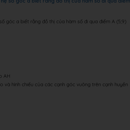
hệ số góc a biết rằng đồ thị của hàm số đi qua điể
ố góc a biết rằng đồ thị của hàm số đi qua điểm A (5;9)
ao AH
ao và hình chiếu của các cạnh góc vuông trên cạnh huyền