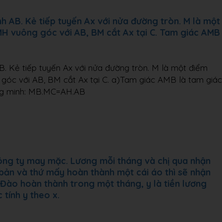
 AB. Kẻ tiếp tuyến Ax với nửa đường tròn. M là một
MH vuông góc với AB, BM cắt Ax tại C. Tam giác AMB
. Kẻ tiếp tuyến Ax với nửa đường tròn. M là một điểm
 góc với AB, BM cắt Ax tại C. a)Tam giác AMB là tam giác
ng minh: MB.MC=AH.AB
ông ty may mặc. Lương mỗi tháng và chị qua nhận
bản và thứ mấy hoàn thành một cái áo thì sẽ nhận
 Đào hoàn thành trong một tháng, y là tiền lương
tính y theo x.