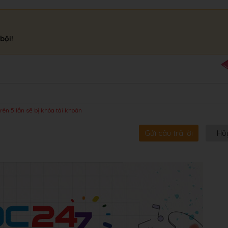
bội!
rên 5 lần sẽ bị khóa tài khoản
Gửi câu trả lời
Hủ