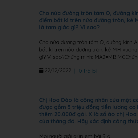
Cho nửa đường tròn tâm O, đường kính
điểm bất kì trên nửa đường tròn, kẻ 
là tam giác gì? Vì sao?
Cho nửa đường tròn tâm O, đường kính AB
bất kì trên nửa đường tròn, kẻ MH vuông
gì? Vì sao?Chứng minh: MA2=MB.MCChứ
22/12/2022
|
0 Trả lời
Chị Hoa Đào là công nhân của một c
được gồm 5 triệu đồng tiền lương cơ 
thêm 20.000đ gói. X là số áo chị Hoa
của tháng đó. Hãy xác định công thức 
Mọi người giải giúp em bài 9 ạ