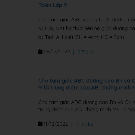
Toán Lớp 9
Cho tam giác ABC vuông tại A, đường c
a) Hãy viết hệ thức liên hệ giữa đường c
b) Tính AH biết BH = 4cm; HC = 9cm
08/12/2022
|
2 Trả lời
Cho tam giác ABC đường cao Bh và CK 
M là trung điểm của AB. chứng minh MH
Cho tam giác ABC đường cao Bh và CK cắt
trung điểm của AB. chứng minh MH là tiế
11/12/2022
|
0 Trả lời