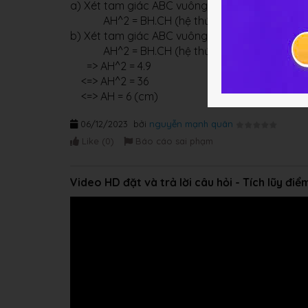
a) Xét tam giác ABC vuông tại A, có đường ca
AH^2 = BH.CH (hệ thức lượng trong tam g
b) Xét tam giác ABC vuông tại A, có đường ca
AH^2 = BH.CH (hệ thức lượng trong tam g
=> AH^2 = 4.9
<=> AH^2 = 36
<=> AH = 6 (cm)
06/12/2023
bởi
nguyễn mạnh quân
Like (
0
)
Báo cáo sai phạm
Video HD đặt và trả lời câu hỏi - Tích lũy đi