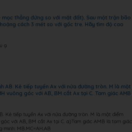
e mọc thẳng đứng so với mặt đất). Sau một trận bão
hoảng cách 3 mét so với gốc tre. Hãy tìm độ cao
u ạ
 AB. Kẻ tiếp tuyến Ax với nửa đường tròn. M là một
MH vuông góc với AB, BM cắt Ax tại C. Tam giác AMB
. Kẻ tiếp tuyến Ax với nửa đường tròn. M là một điểm
 góc với AB, BM cắt Ax tại C. a)Tam giác AMB là tam giác
ng minh: MB.MC=AH.AB