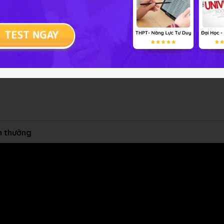
o AH
iác)
o AH
iác)
ểm thưởng