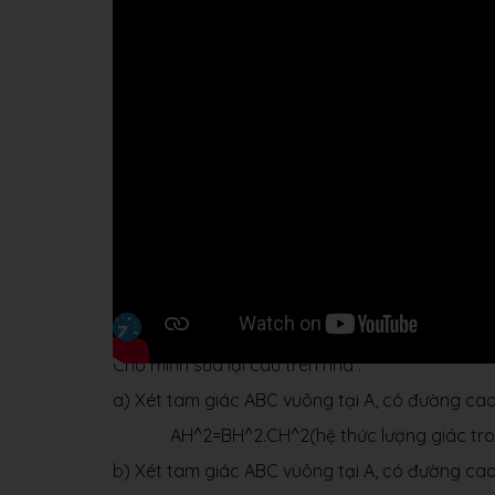
Cho mình sửa lại câu trên nha .^^
a) Xét tam giác ABC vuông tại A, có đường cao
AH^2=BH^2.CH^2(hệ thức lượng giác tron
b) Xét tam giác ABC vuông tại A, có đường cao