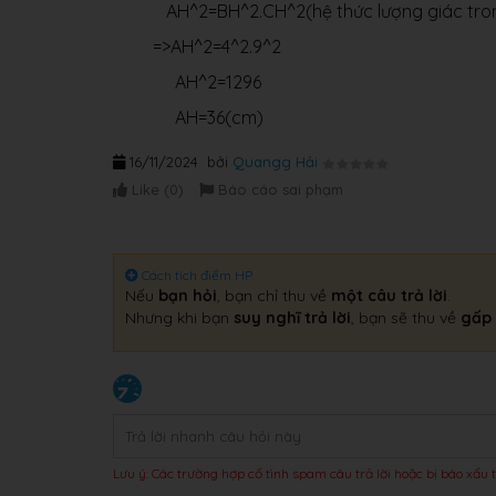
AH^2=BH^2.CH^2(hệ thức lượng giác tron
=>AH^2=4^2.9^2
AH^2=1296
AH=36(cm)
16/11/2024
bởi
Quangg Hải
Like (
0
)
Báo cáo sai phạm
Cách tích điểm HP
Nếu
bạn hỏi
, bạn chỉ thu về
một câu trả lời
.
Nhưng khi bạn
suy nghĩ trả lời
, bạn sẽ thu về
gấp 
Lưu ý: Các trường hợp cố tình spam câu trả lời hoặc bị báo xấu t