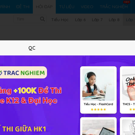
RÌNH
ĐỀ THI
HỎI ĐÁP
TƯ LIỆU
VIDEO
TRẮC NGHIỆM
Tiểu Học
Lớp 6
Lớp 7
Lớp 8
Lớp 
QC
AH
và hình chiếu của các cạnh góc vuông trên cạnh huyền
Vi ph
i bài tập Hình học 9 Bài 4