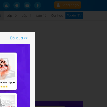
Đăng nhập
Tuyển GV
9
Lớp 10
Lớp 11
Lớp 12
Đại học
Bỏ qua >>
ạm