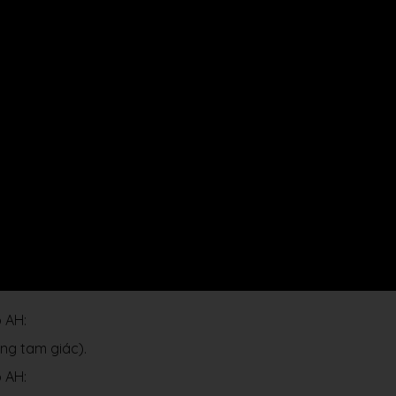
 AH:
g tam giác).
 AH: