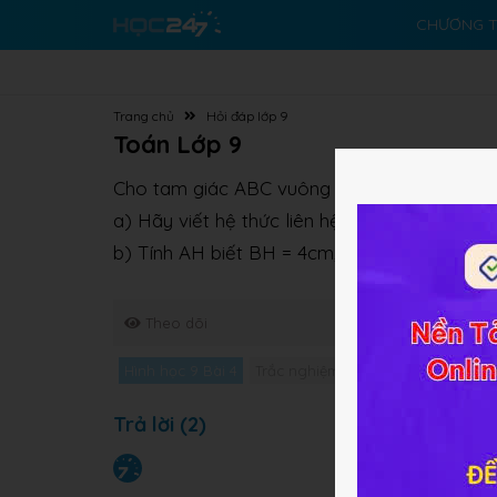
CHƯƠNG T
Trang chủ
Hỏi đáp lớp 9
Toán Lớp 9
Cho tam giác ABC vuông tại A, đường cao 
a) Hãy viết hệ thức liên hệ giữa đường cao 
b) Tính AH biết BH = 4cm; HC = 9cm
Theo dõi
Hình học 9 Bài 4
Trắc nghiệm Hình học 9 Bài 4
Giả
Trả lời (2)