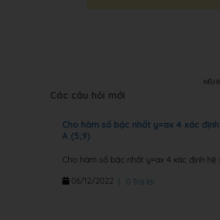
Các câu hỏi mới
Cho hàm số bậc nhất y=ax 4 xác định 
A (5;9)
Cho hàm số bậc nhất y=ax 4 xác định hệ s
06/12/2022
|
0 Trả lời