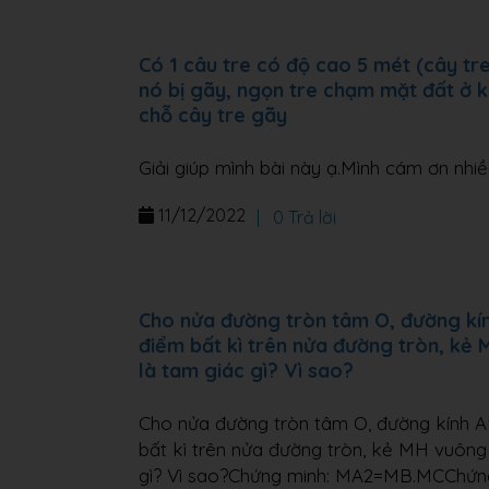
Có 1 câu tre có độ cao 5 mét (cây tr
nó bị gãy, ngọn tre chạm mặt đất ở k
chỗ cây tre gãy
Giải giúp mình bài này ạ.Mình cám ơn nhiề
11/12/2022
|
0 Trả lời
Cho nửa đường tròn tâm O, đường kính
điểm bất kì trên nửa đường tròn, kẻ 
là tam giác gì? Vì sao?
Cho nửa đường tròn tâm O, đường kính AB
bất kì trên nửa đường tròn, kẻ MH vuông
gì? Vì sao?Chứng minh: MA2=MB.MCChứ