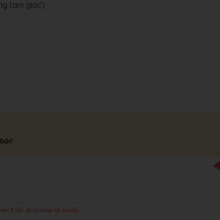
g tam giác)
bội!
rên 5 lần sẽ bị khóa tài khoản