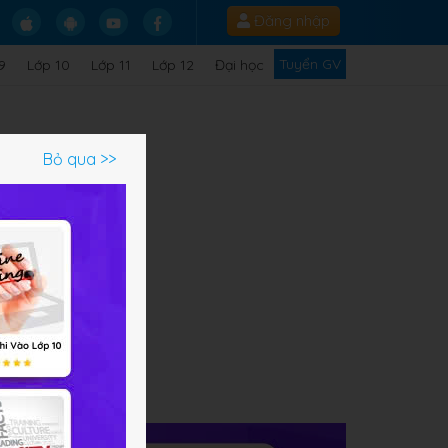
Đăng nhập
Tuyển GV
9
Lớp 10
Lớp 11
Lớp 12
Đại học
Bỏ qua >>
ạm