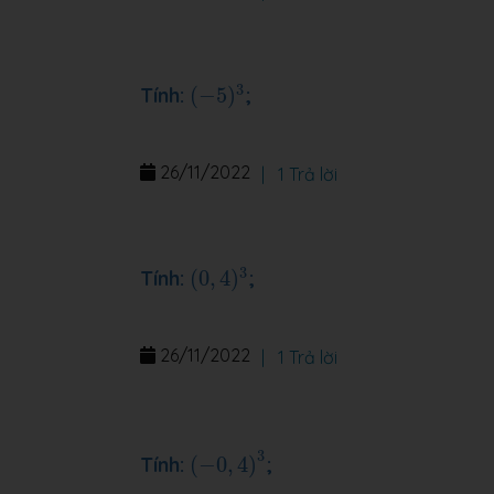
(
−
5
)
3
3
Tính:
(
−
5
)
;
26/11/2022
|
1 Trả lời
(
0
,
4
)
3
3
Tính:
(
0
,
4
)
;
26/11/2022
|
1 Trả lời
(
−
0
,
4
)
3
3
Tính:
(
−
0
,
4
)
;