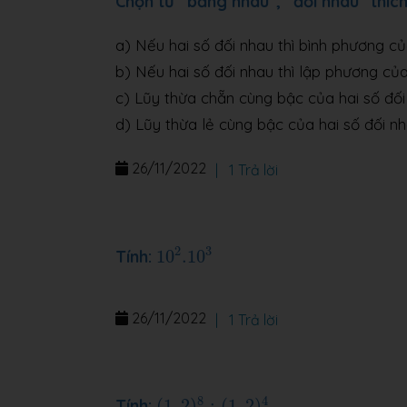
Chọn từ “bằng nhau”, “đối nhau” thíc
a) Nếu hai số đối nhau thì bình phương củ
b) Nếu hai số đối nhau thì lập phương của
c) Lũy thừa chẵn cùng bậc của hai số đối 
d) Lũy thừa lẻ cùng bậc của hai số đối nha
26/11/2022
|
1 Trả lời
10
2
.10
3
2
3
Tính:
10
.10
26/11/2022
|
1 Trả lời
(
1
,
2
)
8
:
(
1
,
2
)
4
8
4
Tính:
(
1
,
2
)
:
(
1
,
2
)