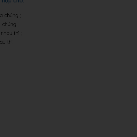
h hợp cho:
a chúng ;
 chúng ;
nhau thì ;
u thì.