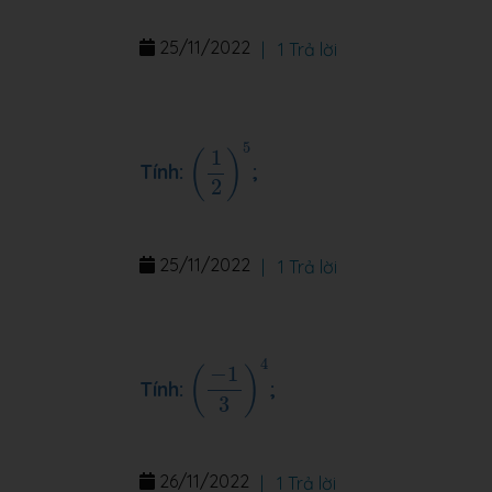
25/11/2022
|
1 Trả lời
(
1
2
)
5
5
1
(
)
Tính:
;
2
25/11/2022
|
1 Trả lời
(
−
1
3
)
4
4
−
1
(
)
Tính:
;
3
26/11/2022
|
1 Trả lời