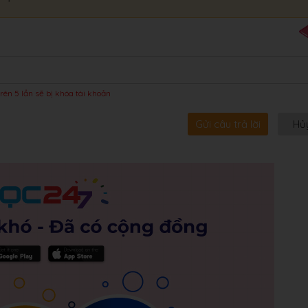
rên 5 lần sẽ bị khóa tài khoản
Gửi câu trả lời
Hủ