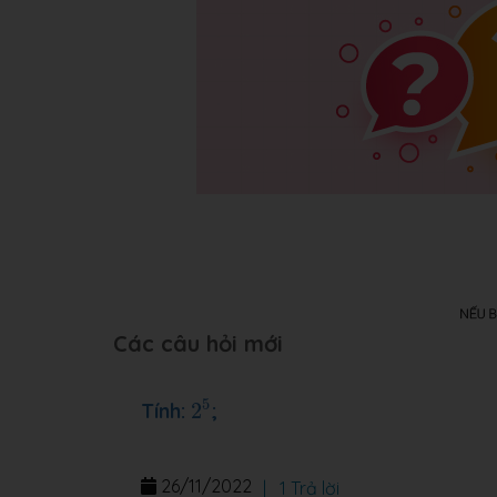
Các câu hỏi mới
2
5
5
Tính:
2
;
26/11/2022
|
1 Trả lời