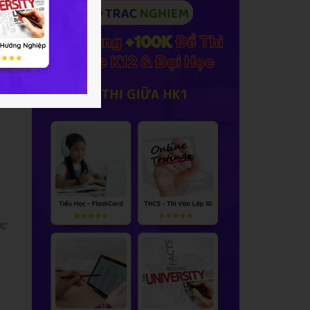
ực
ực