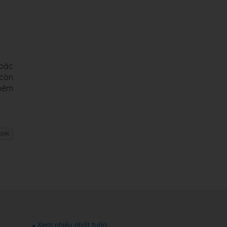
hoặc
 còn
thêm
Xem nhiều nhất tuần