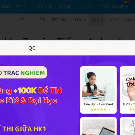
RÌNH
ĐỀ THI
HỎI ĐÁP
TƯ LIỆU
VIDEO
TRẮC NGHIỆM
Tiểu Học
Lớp 6
Lớp 7
Lớp 8
Lớp 
 2 lớp 7 môn Tiếng Anh năm
QC
022-2023
 Tiếng Anh
được
HOC247
biên soạn, tổng hợp từ các trường
ồm các file đề thi trắc nghiệm có đáp án hướng dẫn chi tiết
i quy định và giúp các ôn tập kiến thức chương trình
 trời sáng tạo
và
Tiếng Anh 7 Cánh diều
, rèn luyện kĩ năng l
 biết được khả năng của bản thân.
HOC247
sẽ liên tục cập nhậ
 có nguồn tài liệu tham khảo đa dạng, ôn tập tốt và đạt thà