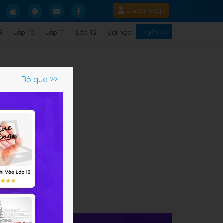
Đăng nhập
Tuyển GV
9
Lớp 10
Lớp 11
Lớp 12
Đại học
Bỏ qua >>
,
àm
t
nh