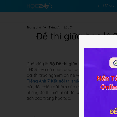
CHƯƠNG T
Trang chủ
Tiếng Anh Lớp 7
Đề thi giữa học kì
2
Dưới đây là
Bộ Đề thi giữa học kì 2 lớp 7 môn
THCS trên cả nước qua các năm học. Bộ đề thi g
bài thi trắc nghiệm online với thời gian làm bà
Tiếng Anh 7 Kết nối tri thức
,
Tiếng Anh 7 Chân
bài, đối chiếu bài làm của mình với đáp án để
những đề thi mới nhất để các em học sinh lớp 7
tích cao trong học tập.