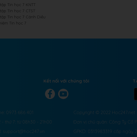
 tập Tin học 7 KNTT
 tập Tin học 7 CTST
 tập Tin học 7 Cánh Diều
hiệm Tin học 7
Kết nối với chúng tôi
T
ne: 0973 686 401
Copyright © 2022 Hoc247.net
 - thứ 7: từ 08h30 - 21h00
Đơn vị chủ quản: Công Ty Cổ
l: support@hoc247.vn
GPKD: 0313983319 cấp ngày 