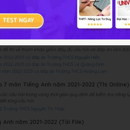
ớp 7 môn Tiếng Anh năm 2022-2023 (Thi Online)
ác câu hỏi trong vòng thời gian quy định để kiểm tra năng l
iết từng câu hỏi.
22-2023 Trường THCS Lê Lai
g Anh năm 2022-2023 (Tải File)
le đề thi về tham khảo gổm đầy đủ câu hỏi và đáp án làm bài.
ăm 2022-2023 có đáp án Trường THCS Nguyễn Hiền
ăm 2022-2023 có đáp án Trường THCS Lê Quang Định
iều năm 2022-2023 có đáp án Trường THCS Hoàng Lam
ớp 7 môn Tiếng Anh năm 2021-2022 (Thi Online)
ác câu hỏi trong vòng thời gian quy định để kiểm tra năng l
iết từng câu hỏi.
22 Trường THCS Nguyễn Thị Thập
g Anh năm 2021-2022 (Tải File)