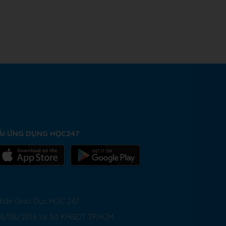
ẢI ỨNG DỤNG HỌC247
 Phần Giáo Dục HỌC 247
26/08/2016 tại Sở KH&ĐT TP.HCM