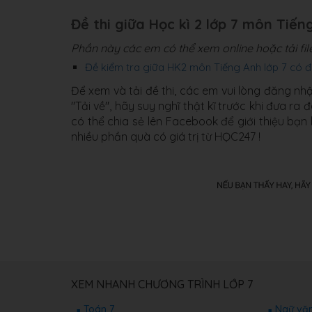
Đề thi giữa Học kì 2 lớp 7 môn Tiến
Phần này các em có thể xem online hoặc tải fi
Đề kiểm tra giữa HK2 môn Tiếng Anh lớp 7 có 
Để xem và tải đề thi, các em vui lòng đăng nh
"Tải về", hãy suy nghĩ thật kĩ trước khi đưa r
có thể chia sẻ lên Facebook để giới thiệu bạn
nhiều phần quà có giá trị từ HỌC247 !
XEM NHANH CHƯƠNG TRÌNH LỚP 7
Toán 7
Ngữ văn