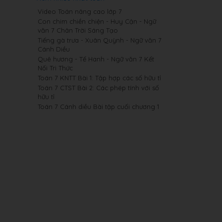
Video Toán nâng cao lớp 7
Con chim chiền chiện - Huy Cận - Ngữ
văn 7 Chân Trời Sáng Tạo
Tiếng gà trưa - Xuân Quỳnh - Ngữ văn 7
Cánh Diều
Quê hương - Tế Hanh - Ngữ văn 7 Kết
Nối Tri Thức
Toán 7 KNTT Bài 1: Tập hợp các số hữu tỉ
Toán 7 CTST Bài 2: Các phép tính với số
hữu tỉ
Toán 7 Cánh diều Bài tập cuối chương 1