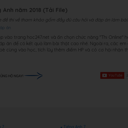
g Anh năm 2018 (Tải File)
le đề thi về tham khảo gổm đầy đủ câu hỏi và đáp án làm bài.
đáp án
ập vào trang hoc247.net và ấn chọn chức năng "Thi Online" 
a đáp án để có kết quả làm bài thật cao nhé. Ngoài ra, các em
 bè cùng vào học, tích lũy thêm điểm HP và có cơ hội nhận 
 7
Tiếng Anh 7