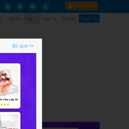
Đăng nhập
Tuyển GV
9
Lớp 10
Lớp 11
Lớp 12
Đại học
Bỏ qua >>
ạm