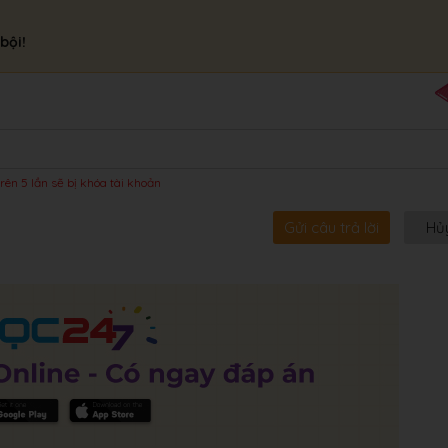
bội!
rên 5 lần sẽ bị khóa tài khoản
Gửi câu trả lời
Hủ