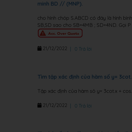
minh BD // (MNP).
cho hình chóp S.ABCD có đáy là hình bình
SB,SD sao cho SB=4MB ; SD=4ND. Gọi P l
21/12/2022
|
0 Trả lời
Tìm tập xác định của hàm số y= 3cot.
Tập xác định của hàm sô y= 3cot.x + cos.2
21/12/2022
|
0 Trả lời