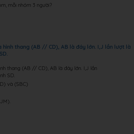
hóm, mỗi nhóm 3 người?
ình thang (AB // CD), AB là đáy lớn. I,J lần lượt là
SD.
h thang (AB // CD), AB là đáy lớn. I,J lần
ạnh SD.
AD) và (SBC)
IJM).