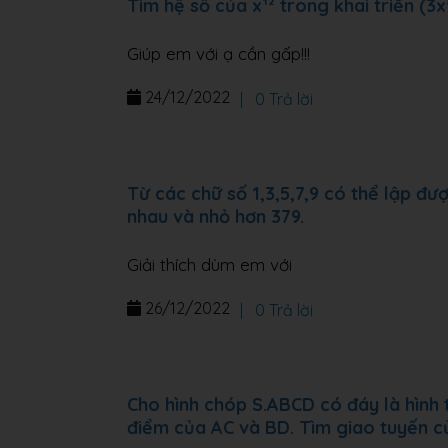
Tìm hệ số của x¹² trong khai triển (3x³
Giúp em với ạ cần gấp!!!
24/12/2022
|
0 Trả lời
Từ các chữ số 1,3,5,7,9 có thể lập đư
nhau và nhỏ hơn 379.
Giải thích dùm em với
26/12/2022
|
0 Trả lời
Cho hình chóp S.ABCD có đáy là hình
điểm của AC và BD. Tìm giao tuyến c