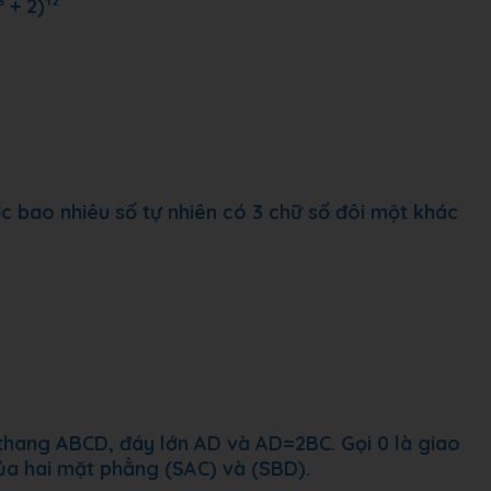
 + 2)¹²
ợc bao nhiêu số tự nhiên có 3 chữ số đôi một khác
 thang ABCD, đáy lớn AD và AD=2BC. Gọi 0 là giao
ủa hai mặt phẳng (SAC) và (SBD).