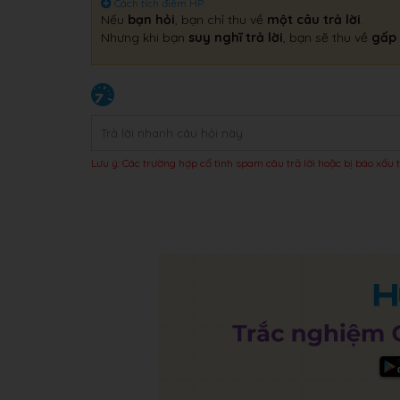
Cách tích điểm HP
Nếu
bạn hỏi
, bạn chỉ thu về
một câu trả lời
.
Nhưng khi bạn
suy nghĩ trả lời
, bạn sẽ thu về
gấp 
Lưu ý: Các trường hợp cố tình spam câu trả lời hoặc bị báo xấu t