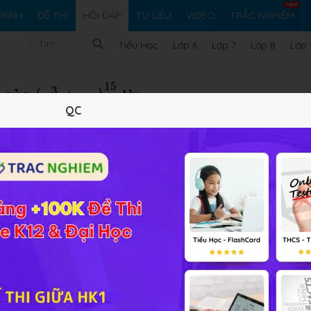
RÌNH
ĐỀ THI
HỎI ĐÁP
TƯ LIỆU
VIDEO
TRẮC NGHIỆM
Tiểu Học
Lớp 6
Lớp 7
Lớp 8
Lớp 
(
x
3
+
x
y
)
15
15
3
n của
(
+
)
là:
x
x
y
QC
Vi ph
2 Bài 3
Giải bài tập Toán 11 Chương 2 Bài 3