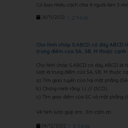
Có bao nhiêu cách chia 9 người làm 3 n
26/11/2022
|
2 Trả lời
Cho hình chóp S.ABCD có đáy ABCD là h
trung điểm của SA, SB. M thuộc cạnh 
Cho hình chóp S.ABCD có đáy ABCD là hìn
lượt là trung điểm của SA, SB. M thuộc c
a) Tìm giao tuyến của hai mặt phẳng (S
b) Chứng minh rằng: IJ // (SCD).
c) Tìm giao điểm của SC và mặt phẳng (
Vẽ hình luôn giúp em . Em cảm ơn
04/12/2022
|
0 Trả lời