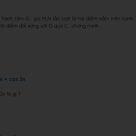
 hành tâm O . gọi M,N lần lượt là hai điểm nằm trên cạnh
à điểm đối xứng với O qua C . chứng minh
x + cos.2x
x là gì ?