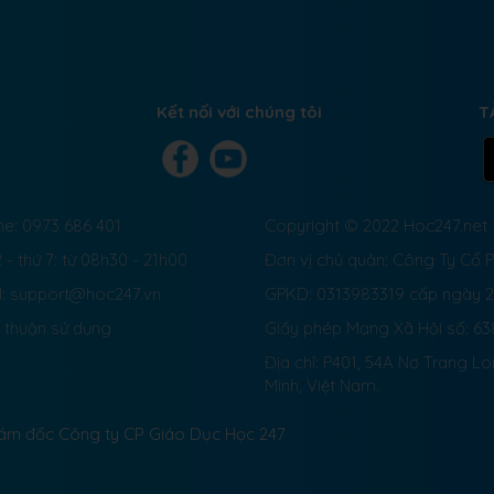
Kết nối với chúng tôi
T
ne: 0973 686 401
Copyright © 2022 Hoc247.net
 - thứ 7: từ 08h30 - 21h00
Đơn vị chủ quản: Công Ty Cổ
l: support@hoc247.vn
GPKD: 0313983319 cấp ngày 
 thuận sử dụng
Giấy phép Mạng Xã Hội số:
63
Địa chỉ: P401, 54A Nơ Trang L
Minh, Việt Nam.
Giám đốc Công ty CP Giáo Dục Học 247