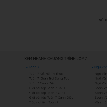
XEM NHANH CHƯƠNG TRÌNH LỚP 7
Toán 7
Ngữ văn
Toán 7 Kết Nối Tri Thức
Ngữ Văn 
Toán 7 Chân Trời Sáng Tạo
Ngữ Văn
Toán 7 Cánh Diều
Ngữ Văn
Giải bài tập Toán 7 KNTT
Soạn Văn
Giải bài tập Toán 7 CTST
Soạn Vă
Giải bài tập Toán 7 Cánh Diều
Soạn Vă
Trắc nghiệm Toán 7
Văn mẫ