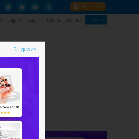
Đăng nhập
Tuyển GV
9
Lớp 10
Lớp 11
Lớp 12
Đại học
Bỏ qua >>
ạm