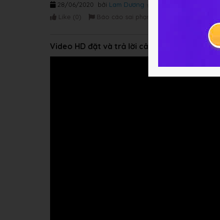
28/06/2020
bởi
Lam Dương
Like (
0
)
Báo cáo sai phạm
Video HD đặt và trả lời câu hỏi - Tích lũy đi