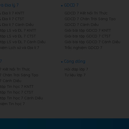
và Địa lý 7
GDCD 7
& Địa lí 7 KNTT
GDCD 7 Kết Nối Tri Thức
& Địa lí 7 CTST
GDCD 7 Chân Trời Sáng Tạo
& Địa lí 7 Cánh Diều
GDCD 7 Cánh Diều
 tập LS và ĐL 7 KNTT
Giải bài tập GDCD 7 KNTT
 tập LS và ĐL 7 CTST
Giải bài tập GDCD 7 CTST
 tập LS và ĐL 7 Cánh Diều
Giải bài tập GDCD 7 Cánh Diều
iệm Lịch sử và Địa lí 7
Trắc nghiệm GDCD 7
7
Cộng đồng
7 Kết Nối Tri Thức
Hỏi đáp lớp 7
 7 Chân Trời Sáng Tạo
Tư liệu lớp 7
 7 Cánh Diều
 tập Tin học 7 KNTT
 tập Tin học 7 CTST
 tập Tin học 7 Cánh Diều
hiệm Tin học 7