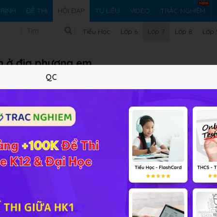
RÌNH
ĐỀ THI
HỎI ĐÁP
TƯ LIỆU
VIDEO
TRẮC NGHIỆM
Tiểu Học
Lớp 6
Lớp 7
Lớp 8
Lớp 
ch ở địa phương em
QC
ng thiên địch sinh vật tiêu diệt sinh vật có hại gây bệnh
hại nhằm hạn chế tác động gây hại của sinh vật gây hại
Vi ph
iải bài tập Sinh học 7 Bài 59