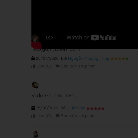
Mèo,gà,vịt,bướm đêm
20/07/2020
bởi
Nguyễn Phương Thuỳ
Like (
0
)
Báo cáo sai phạm
Ví dụ: Gà, chó, mèo,...
25/07/2020
bởi
Huất Lộc
Like (
0
)
Báo cáo sai phạm