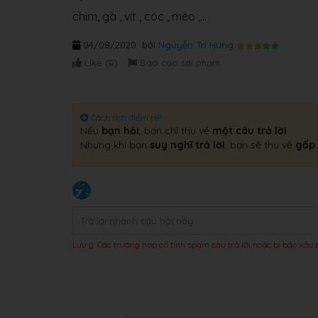
chim, gà , vịt , cóc , mèo ,...
04/08/2020
bởi
Nguyễn Trí Hùng
Like (
0
)
Báo cáo sai phạm
Cách tích điểm HP
Nếu
bạn hỏi
, bạn chỉ thu về
một câu trả lời
.
Nhưng khi bạn
suy nghĩ trả lời
, bạn sẽ thu về
gấp 
Lưu ý: Các trường hợp cố tình spam câu trả lời hoặc bị báo xấu t