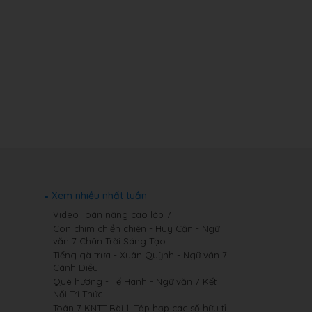
Xem nhiều nhất tuần
Video Toán nâng cao lớp 7
Con chim chiền chiện - Huy Cận - Ngữ
văn 7 Chân Trời Sáng Tạo
Tiếng gà trưa - Xuân Quỳnh - Ngữ văn 7
Cánh Diều
Quê hương - Tế Hanh - Ngữ văn 7 Kết
Nối Tri Thức
Toán 7 KNTT Bài 1: Tập hợp các số hữu tỉ