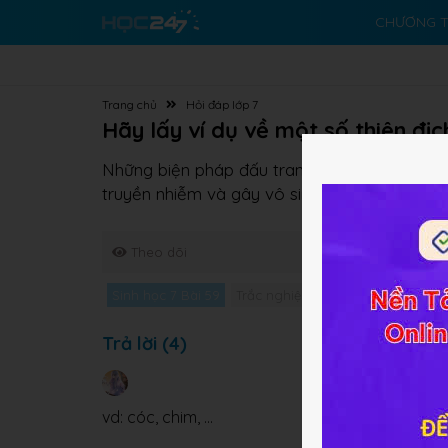
CHƯƠNG T
Trang chủ
Hỏi đáp lớp 7
Hãy lấy ví dụ về một số thiên đị
Những biện pháp đấu tranh sinh học gồm sử dụ
truyền nhiễm và gây vô sinh ở động vật gây 
Theo dõi
Sinh học 7 Bài 59
Trắc nghiệm Sinh học 7 Bài 59
G
Trả lời (4)
vd: cóc, chim, ...