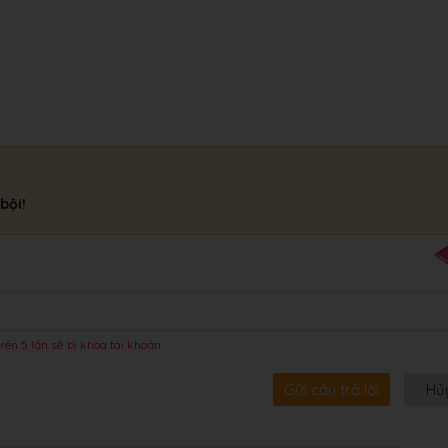
bội!
rên 5 lần sẽ bị khóa tài khoản
Gửi câu trả lời
Hủ