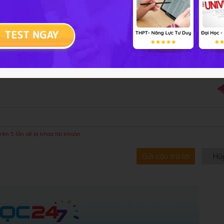
bội!
rên 5 lần sẽ bị khóa tài khoản
Gửi câu trả lời
Hủ