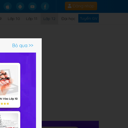
Đăng nhập
Tuyển GV
9
Lớp 10
Lớp 11
Lớp 12
Đại học
Bỏ qua >>
ạm
i
am