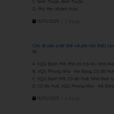
C. Ninh Thuận, Bình Thuận.
D. Phú Yên, Khánh Hòa.
19/02/2023
|
2 Trả lời
Các di sản (vật thể và phi vật thể) 
là:
A. VQG Bạch Mã, Phố cổ Hội An, Nhã nhạ
B. VQG Phong Nha - Kẻ Bàng, Cố đô Huế,
C. VQG Bạch Mã, Cố đô Huế, Nhã nhạc cu
D. Cố đô Huế, VQG Phong Nha - Kẻ Bàng
19/02/2023
|
6 Trả lời