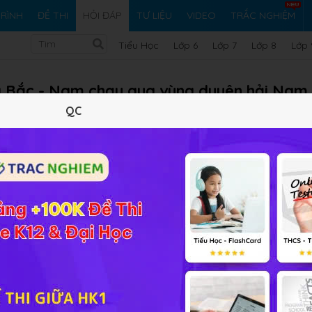
RÌNH
ĐỀ THI
HỎI ĐÁP
TƯ LIỆU
VIDEO
TRẮC NGHIỆM
Tiểu Học
Lớp 6
Lớp 7
Lớp 8
Lớp 
g Bắc - Nam chạy qua vùng duyên hải Nam
QC
Vi ph
ác tuyến đường theo hướng Bắc - Nam chạy qua vùng duyên hả
 -Nam. (đường Hồ Chí Minh cũng chạy qua vùng Duyên hải N