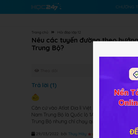
CHƯƠNG T
Trang chủ
Hỏi đáp lớp 12
Nêu các tuyến đường theo hướn
Trung Bộ?
Theo dõi
Trả lời (1)
Căn cứ vào Atlat Địa lí Việt Nam trang 28, c
Nam Trung Bộ là Quốc lộ 1A và đường sắt Bắc
Trung Bộ nhưng chỉ chạy qua Quảng Nam
29/03/2022
bởi
Thụy Mây