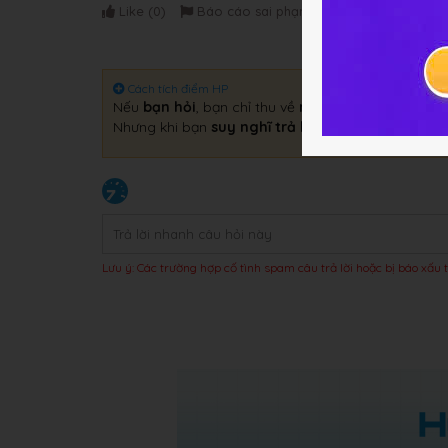
Like (
0
)
Báo cáo sai phạm
Cách tích điểm HP
Nếu
bạn hỏi
, bạn chỉ thu về
một câu trả lời
.
Nhưng khi bạn
suy nghĩ trả lời
, bạn sẽ thu về
gấp 
Lưu ý: Các trường hợp cố tình spam câu trả lời hoặc bị báo xấu t