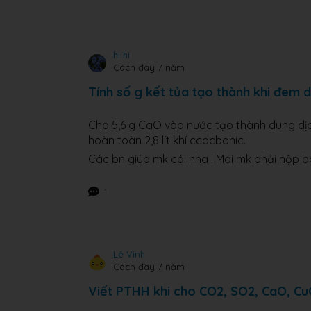
hi hi
Cách đây 7 năm
Tính số g kết tủa tạo thành khi đem d
Cho 5,6 g CaO vào nước tạo thành dung dịch
hoàn toàn 2,8 lít khí ccacbonic.
Các bn giúp mk cái nha ! Mai mk phải nộp bà
1
Lê Vinh
Cách đây 7 năm
Viết PTHH khi cho CO2, SO2, CaO, Cu