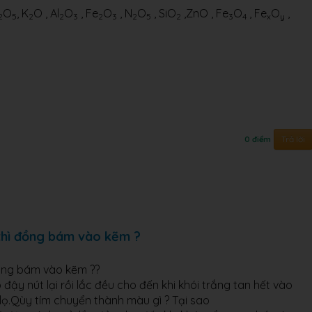
O
, K
O , Al
O
, Fe
O
, N
O
, SiO
,ZnO , Fe
O
, Fe
O
,
2
5
2
2
3
2
3
2
5
2
3
4
x
y
Trả lời
0 điểm
 thì đồng bám vào kẽm ?
đồng bám vào kẽm ??
 đậy nút lại rồi lắc đều cho đến khi khói trắng tan hết vào
lọ.Qùy tím chuyển thành màu gì ? Tại sao