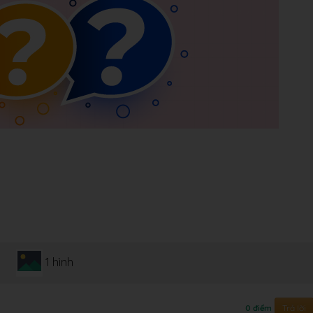
1 hình
Trả lời
0 điểm