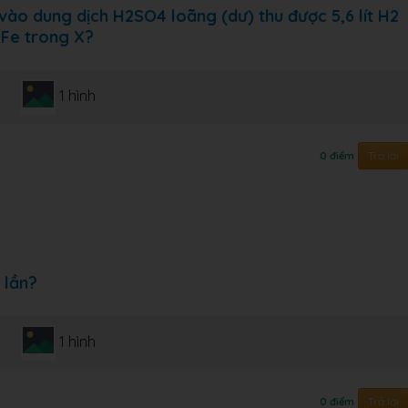
ào dung dịch H2SO4 loãng (dư) thu được 5,6 lít H2
 Fe trong X?
1 hình
Trả lời
0 điểm
 lần?
1 hình
Trả lời
0 điểm