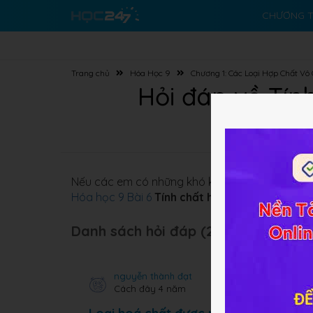
CHƯƠNG T
Trang chủ
Hóa Học 9
Chương 1: Các Loại Hợp Chất Vô
Hỏi đáp về Tính
Nếu các em có những khó khăn nào về kiến thức
Hóa học 9 Bài 6
Tính chất hóa học
của
oxit và
Danh sách hỏi đáp (22 câu):
nguyễn thành đạt
Cách đây 4 năm