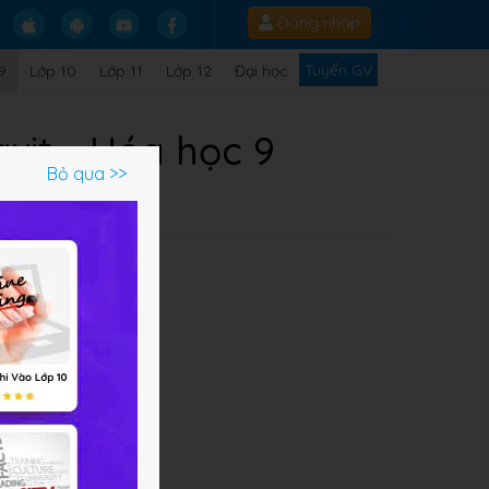
Đăng nhập
Tuyển GV
9
Lớp 10
Lớp 11
Lớp 12
Đại học
axit - Hóa học 9
Bỏ qua >>