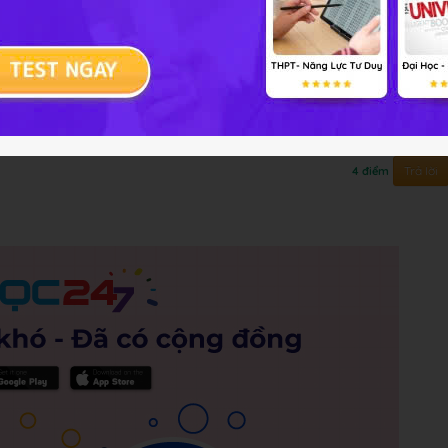
bơi tạo ra màu xanh mát mắt và có tác dụng ức chế
o ra màu xanh mát mắt và có tác dụng ức chế sự phát triển
Trả lời
4 điểm