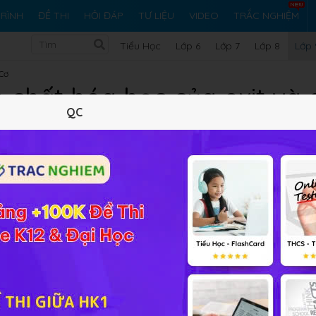
RÌNH
ĐỀ THI
HỎI ĐÁP
TƯ LIỆU
VIDEO
TRẮC NGHIỆM
Tiểu Học
Lớp 6
Lớp 7
Lớp 8
Lớp 
 Cơ
 chất hóa học của oxit và 
QC
Lý thuyết
10
Trắc nghiệm
22
FAQ
 cũng như các kĩ năng tiến hành thí nghiệm phần bài
 axit
các em vui lòng đặt câu hỏi để được giải đáp.