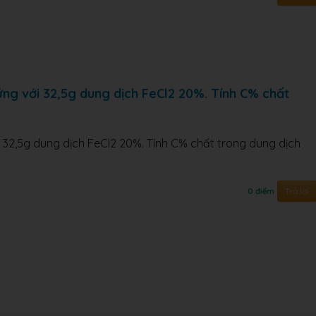
g với 32,5g dung dịch FeCl2 20%. Tính C% chất
32,5g dung dịch FeCl2 20%. Tính C% chất trong dung dịch
Trả lời
0 điểm