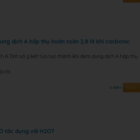
ung dịch A hấp thụ hoàn toàn 2,8 lít khí cacbonic
 A.Tính số g kết tủa tạo thành khi đem dung dịch A hấp thụ
i rồi
Trả lời
0 điểm
O tác dụng với H2O?