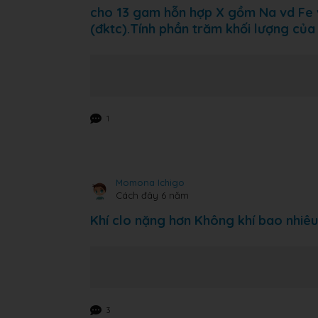
cho 13 gam hỗn hợp X gồm Na vd Fe v
(đktc).Tính phần trăm khối lượng của
1
Momona Ichigo
Cách đây 6 năm
Khí clo nặng hơn Không khí bao nhiêu
3