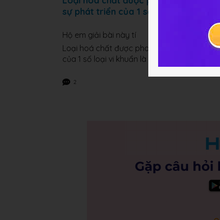
Loại hoá chất được pha vào nước hồ 
sự phát triển của 1 số loại vi khuẩn là
Hộ em giải bài này tí
Loại hoá chất được pha vào nước hồ bơi tạ
của 1 số loại vi khuẩn là
2