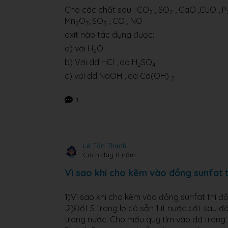
Cho các chất sau : CO
, SO
, CaO ,CuO , P
2
2
Mn
O
, SO
, CO , NO
2
7
3
oxit nào tác dụng được:
a) với H
O
2
b) Với dd HCl , dd H
SO
2
4
c) với dd NaOH , dd Ca(OH)
2
1
Lê Tấn Thanh
Cách đây 8 năm
Vì sao khi cho kẽm vào đồng sunfat
1)Vì sao khi cho kẽm vào đồng sunfat thì 
.2)Đốt S trong lọ có sẵn 1 ít nước cất sau đó
trong nước. Cho mẩu quỳ tím vào dd trong 