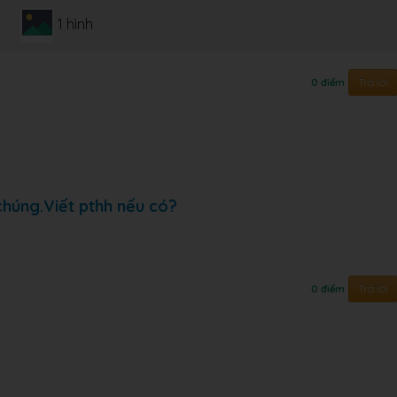
1 hình
Trả lời
0 điểm
chúng.Viết pthh nếu có?
Trả lời
0 điểm