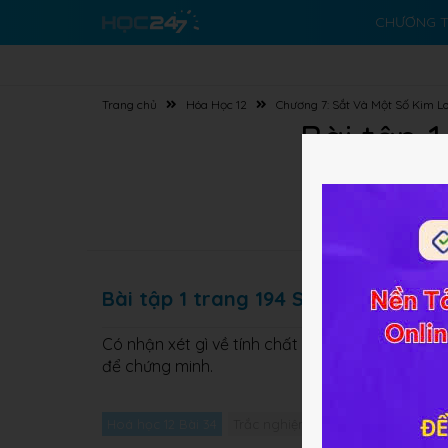
CHƯƠNG T
Trang chủ
Hóa Học 12
Chương 7: Sắt Và Một Số Kim L
Bài tập 
Bài tập 1 trang 194 SGK Hóa học 1
Có nhận xét gì về tính chất hóa học của các hợp
để chứng minh.
Hoá học 12 Bài 34
Trắc nghiệm Hoá học 12 Bài 34
G