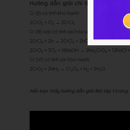
Hướng dẫn giải chi tiết bài 1
Cr (II) có tính khử mạnh:
2CrCl
+ Cl
→ 2CrCl
2
2
3
Cr (III) vừa có tính oxi hóa vừa có tính khử.
2CrCl
+ Zn → 2CrCl
+ ZnCl
3
2
2
2CrCl
+ 3Cl
+ 16NaOH → 2Na
CrO
+ 12NaCl +
3
2
2
4
Cr (VI) có tính oxi hóa mạnh.
2CrO
+ 2NH
→ Cr
O
+ N
+ 3H
O
3
3
2
3
2
2
Nếu bạn thấy hướng dẫn giải Bài tập 1 trang 