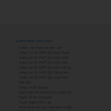
Xem nhiều nhất tuần
Video: Vợ nhặt của Kim Lân
Video ôn thi THPT QG môn Toán
Video ôn thi THPT QG môn Sinh
Video ôn thi THPT QG môn Văn
Video ôn thi THPT QG môn Vật lý
Video ôn thi THPT QG Tiếng Anh
Video ôn thi THPT QG môn Hóa
Việt Bắc
Sóng- Xuân Quỳnh
Nghị luận về một bài thơ, đoạn thơ
Người lái đò sông Đà
Tuyên Ngôn Độc Lập
Khái quát văn học Việt Nam từ đầu