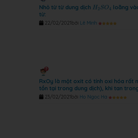
H
2
S
O
4
Nhỏ từ từ dung dịch
loãng và
H
S
O
2
4
từ:
22/02/2021
bởi
Lê Minh
RxOy là một oxit có tính oxi hóa rất 
tồn tại trong dung dịch), khi tan tro
23/02/2021
bởi
Ho Ngoc Ha