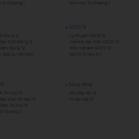
 12 Chương 1
Sinh Học 12 Chương 1
2
GDCD 12
t Địa lý 12
Lý thuyết GDCD 12
 tập SGK Địa lý 12
Giải bài tập SGK GDCD 12
iệm Địa lý 12
Trắc nghiệm GDCD 12
2: Địa Lý Việt Nam
GDCD 12 Học kì 1
12
Cộng đồng
t Tin học 12
Hỏi đáp lớp 12
 tập SGK Tin học 12
Tư liệu lớp 12
hiệm Tin học 12
12 Chương 1