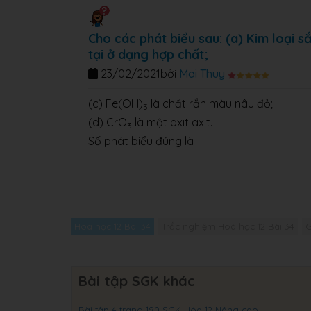
Cho các phát biểu sau: (a) Kim loại sắ
tại ở dạng hợp chất;
23/02/2021
bởi
Mai Thuy
(c) Fe(OH)
là chất rắn màu nâu đỏ;
3
(d) CrO
là một oxit axit.
3
Số phát biểu đúng là
Hoá học 12 Bài 34
Trắc nghiệm Hoá học 12 Bài 34
G
Bài tập SGK khác
Bài tập 4 trang 190 SGK Hóa 12 Nâng cao