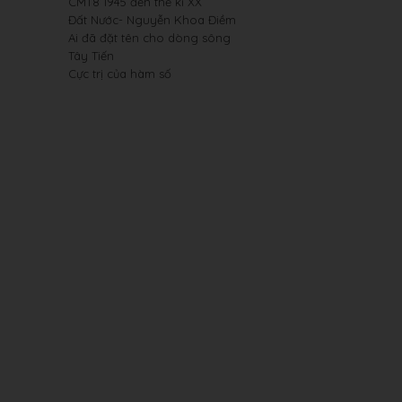
CMT8 1945 đến thế kỉ XX
Đất Nước- Nguyễn Khoa Điềm
Ai đã đặt tên cho dòng sông
Tây Tiến
Cực trị của hàm số