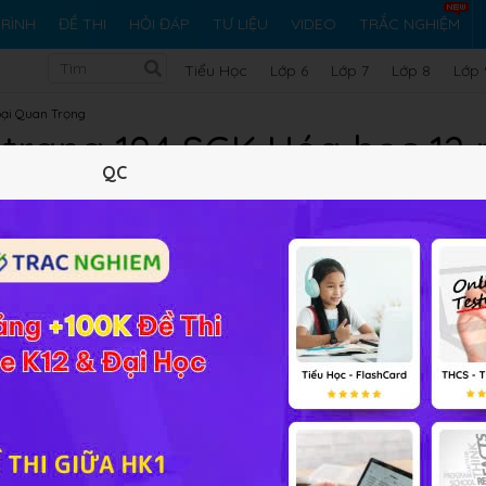
RÌNH
ĐỀ THI
HỎI ĐÁP
TƯ LIỆU
VIDEO
TRẮC NGHIỆM
Tiểu Học
Lớp 6
Lớp 7
Lớp 8
Lớp 
oại Quan Trọng
1 trang 194 SGK Hóa học 12
QC
10 trắc nghiệm
29 bài tập SGK
60 hỏi đáp
Lý thuyết
10
Trắc nghiệm
29
BT SGK
60
FAQ
2 nâng cao
 chất Cr(II), Cr(III) và Cr(VI)? Dẫn ra những phản ứng hóa họ
iải bài tập Hoá học 12 Bài 34