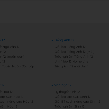
 12
Tiếng Anh 12
ết Ngữ Văn 12
Giải bài Tiếng Anh 12
n 12
Giải bài Tiếng Anh 12 (Mới)
n 12 (ngắn gọn)
Trắc nghiệm Tiếng Anh 12
 12
Unit 1 lớp 12 Home Life
i Tuyên Ngôn Độc Lập
Tiếng Anh 12 mới Unit 1
 12
Sinh học 12
ết Hóa 12
Lý thuyết Sinh 12
i tập SGK Hóa 12
Giải bài tập SGK Sinh 12
 sách nâng cao Hóa 12
Giải BT sách nâng cao Sinh 12
hiệm Hóa 12
Trắc nghiệm Sinh 12