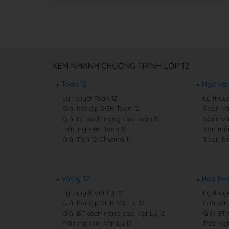
XEM NHANH CHƯƠNG TRÌNH LỚP 12
Toán 12
Ngữ văn
Lý thuyết Toán 12
Lý thuy
Giải bài tập SGK Toán 12
Soạn vă
Giải BT sách nâng cao Toán 12
Soạn vă
Trắc nghiệm Toán 12
Văn mẫu
Giải Tích 12 Chương 1
Soạn bà
Vật lý 12
Hoá học
Lý thuyết Vật Lý 12
Lý thuy
Giải bài tập SGK Vật Lý 12
Giải bà
Giải BT sách nâng cao Vật Lý 12
Giải BT
Trắc nghiệm Vật Lý 12
Trắc ng