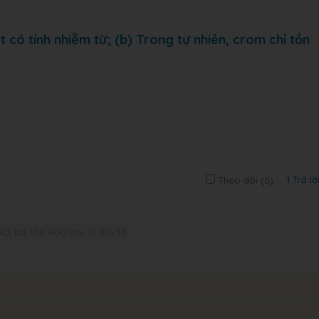
t có tính nhiễm từ; (b) Trong tự nhiên, crom chỉ tồn
1 Trả lờ
Theo dõi (
0
)
iải bài tập Hoá học 12 Bài 34