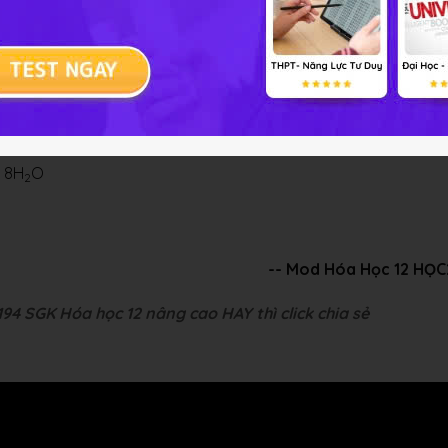
 8H
O
2
-- Mod Hóa Học 12 HỌ
194 SGK Hóa học 12 nâng cao HAY thì click chia sẻ