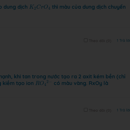
K
2
C
r
O
4
o dung dịch
thì màu của dung dịch chuyển
K
C
r
O
2
4
1 Trả lờ
Theo dõi (
0
)
mạnh, khi tan trong nước tạo ra 2 axit kém bền (chỉ
2
−
R
O
4
2
−
ng kiềm tạo ion
có màu vàng. RxOy là
R
O
4
1 Trả lờ
Theo dõi (
0
)