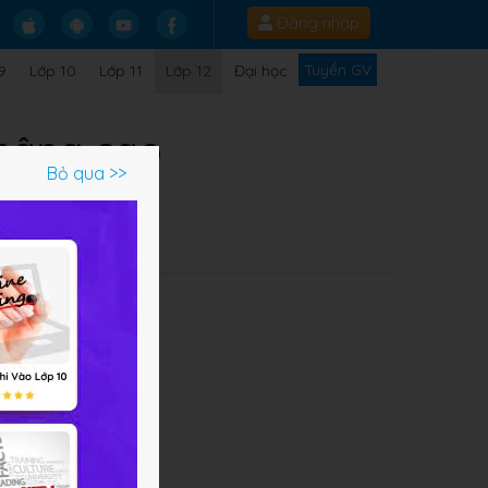
Đăng nhập
Tuyển GV
9
Lớp 10
Lớp 11
Lớp 12
Đại học
 nâng cao
Bỏ qua >>
c