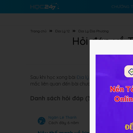
CHƯƠNG T
Trang chủ
Địa Lý 12
Địa Lý Địa Phương
Hỏi đáp về T
Sau khi học xong bài
Địa lý 12 Bài 44,45
Tìm hiểu
mắc liên quan đến bài chưa thể giải quyết thì 
Danh sách hỏi đáp (3 câu):
Ngân Lê Thanh
Cách đây 6 năm