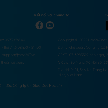
Kết nối với chúng tôi
T
ne: 0973 686 401
Copyright © 2022 Hoc247.net
 - thứ 7: từ 08h30 - 21h00
Đơn vị chủ quản: Công Ty Cổ
l: support@hoc247.vn
GPKD: 0313983319 cấp ngày 
 thuận sử dụng
Giấy phép Mạng Xã Hội số:
63
Địa chỉ: P401, 54A Nơ Trang L
Minh, Việt Nam.
Giám đốc Công ty CP Giáo Dục Học 247