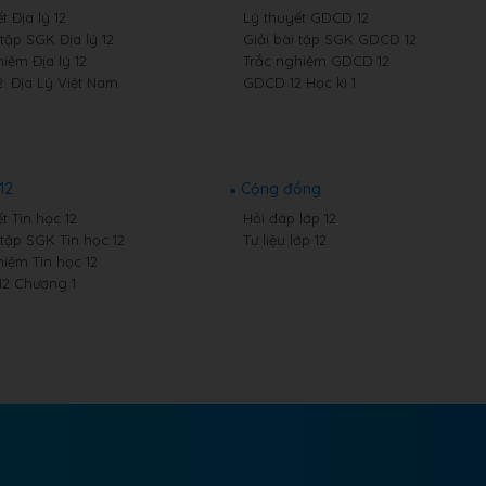
t Địa lý 12
Lý thuyết GDCD 12
 tập SGK Địa lý 12
Giải bài tập SGK GDCD 12
iệm Địa lý 12
Trắc nghiệm GDCD 12
2: Địa Lý Việt Nam
GDCD 12 Học kì 1
12
Cộng đồng
t Tin học 12
Hỏi đáp lớp 12
 tập SGK Tin học 12
Tư liệu lớp 12
hiệm Tin học 12
12 Chương 1