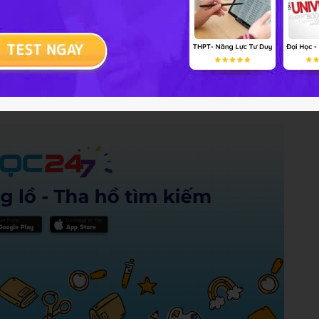
g?
. và hướng phát triển kinh tế xã hợi của đà nẵng
Trả lời
0 điểm