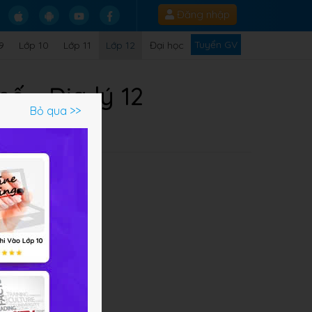
Đăng nhập
Tuyển GV
9
Lớp 10
Lớp 11
Lớp 12
Đại học
ố - Địa lý 12
Bỏ qua >>