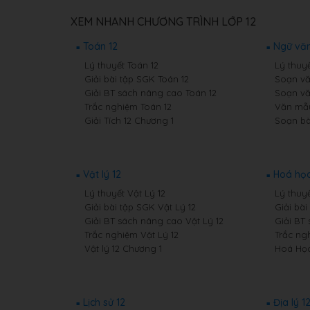
XEM NHANH CHƯƠNG TRÌNH LỚP 12
Toán 12
Ngữ văn
Lý thuyết Toán 12
Lý thuy
Giải bài tập SGK Toán 12
Soạn vă
Giải BT sách nâng cao Toán 12
Soạn vă
Trắc nghiệm Toán 12
Văn mẫu
Giải Tích 12 Chương 1
Soạn bà
Vật lý 12
Hoá học
Lý thuyết Vật Lý 12
Lý thuy
Giải bài tập SGK Vật Lý 12
Giải bà
Giải BT sách nâng cao Vật Lý 12
Giải BT
Trắc nghiệm Vật Lý 12
Trắc ng
Vật lý 12 Chương 1
Hoá Học
Lịch sử 12
Địa lý 1