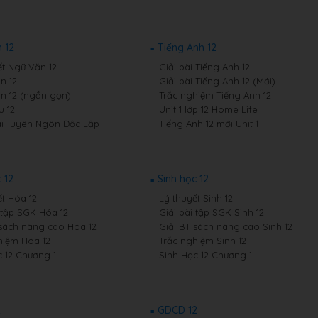
 12
Tiếng Anh 12
ết Ngữ Văn 12
Giải bài Tiếng Anh 12
n 12
Giải bài Tiếng Anh 12 (Mới)
n 12 (ngắn gọn)
Trắc nghiệm Tiếng Anh 12
 12
Unit 1 lớp 12 Home Life
i Tuyên Ngôn Độc Lập
Tiếng Anh 12 mới Unit 1
 12
Sinh học 12
ết Hóa 12
Lý thuyết Sinh 12
i tập SGK Hóa 12
Giải bài tập SGK Sinh 12
 sách nâng cao Hóa 12
Giải BT sách nâng cao Sinh 12
hiệm Hóa 12
Trắc nghiệm Sinh 12
 12 Chương 1
Sinh Học 12 Chương 1
2
GDCD 12