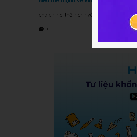
Nêu thế mạnh về kinh tế của Đà Nẵn
cho em hỏi thế mạnh về kinh tế của đà nẵng
0