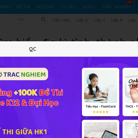
RÌNH
ĐỀ THI
HỎI ĐÁP
TƯ LIỆU
VIDEO
TRẮC NGHIỆM
Tiểu Học
Lớp 6
Lớp 7
Lớp 8
Lớp 
ìm hiểu địa lý tỉnh, thành ph
QC
Lý thuyết
5
Trắc nghiệm
1
BT SGK
3
FAQ
 địa lý tỉnh, thành phố
nếu các em có những khó khăn, thắc
các em có thể đặt câu hỏi để được giải đáp thắc mắc.