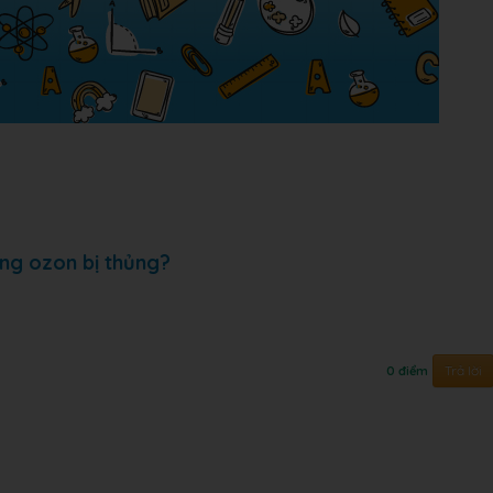
ng ozon bị thủng?
Trả lời
0 điểm