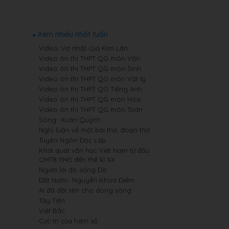
Xem nhiều nhất tuần
Video: Vợ nhặt của Kim Lân
Video ôn thi THPT QG môn Văn
Video ôn thi THPT QG môn Sinh
Video ôn thi THPT QG môn Vật lý
Video ôn thi THPT QG Tiếng Anh
Video ôn thi THPT QG môn Hóa
Video ôn thi THPT QG môn Toán
Sóng- Xuân Quỳnh
Nghị luận về một bài thơ, đoạn thơ
Tuyên Ngôn Độc Lập
Khái quát văn học Việt Nam từ đầu
CMT8 1945 đến thế kỉ XX
Người lái đò sông Đà
Đất Nước- Nguyễn Khoa Điềm
Ai đã đặt tên cho dòng sông
Tây Tiến
Việt Bắc
Cực trị của hàm số