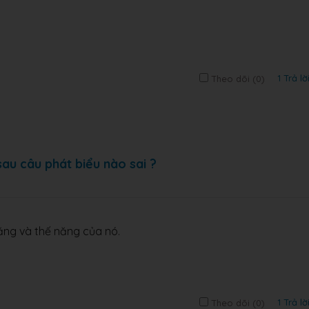
1 Trả lờ
Theo dõi (
0
)
au câu phát biểu nào sai ?
ng và thế năng của nó.
1 Trả lờ
Theo dõi (
0
)