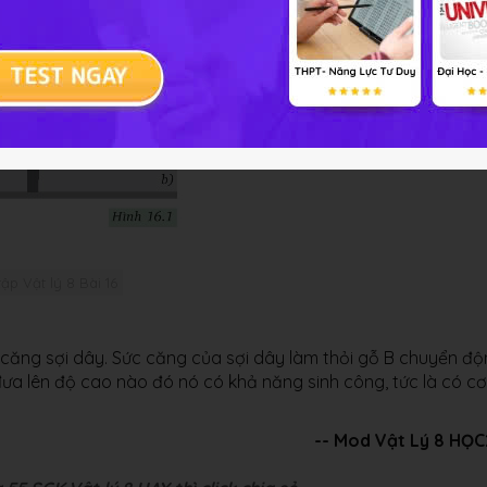
tập Vật lý 8 Bài 16
ăng sợi dây. Sức căng của sợi dây làm thỏi gỗ B chuyển độ
đưa lên độ cao nào đó nó có khả năng sinh công, tức là có cơ
-- Mod Vật Lý 8 HỌ