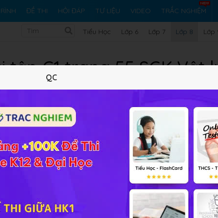
RÌNH
ĐỀ THI
HỎI ĐÁP
TƯ LIỆU
VIDEO
TRẮC NGHIỆM
Tiểu Học
Lớp 6
Lớp 7
Lớp 8
Lớp 
i tập C1 trang 55 SGK Vật l
QC
10 trắc nghiệm
20 bài tập SGK
104 hỏi đáp
Lý thuyết
10
Trắc nghiệm
20
BT SGK
104
FA
.1b) thì nó có cơ năng không? Tạo sao?