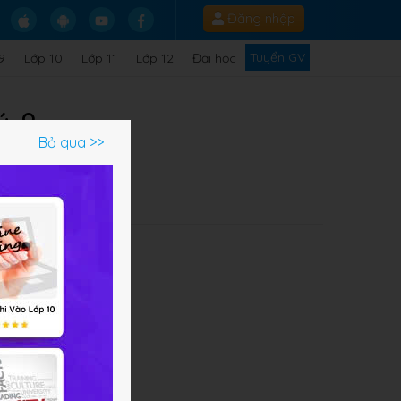
Đăng nhập
Tuyển GV
9
Lớp 10
Lớp 11
Lớp 12
Đại học
ý 8
Bỏ qua >>
Q