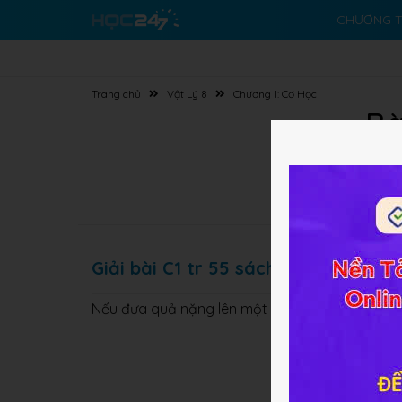
CHƯƠNG T
Trang chủ
Vật Lý 8
Chương 1: Cơ Học
Bà
Giải bài C1 tr 55 sách GK Lý lớp 8
Nếu đưa quả nặng lên một độ cao nào đó (H.16