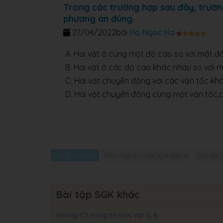
Trong các trường hợp sau đây, trườ
phương án đúng.
27/04/2022
bởi
Ho Ngoc Ha
A. Hai vật ở cùng một độ cao so với mặt đ
B. Hai vật ở các độ cao khác nhau so với 
C. Hai vật chuyển động với các vận tốc kh
D. Hai vật chuyển động cùng một vận tốc,
Vật lý 8 Bài 16
Trắc nghiệm Vật lý 8 Bài 16
Giải bài 
Bài tập SGK khác
Bài tập C2 trang 56 SGK Vật lý 8