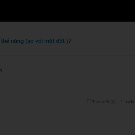
thế năng (so với mặt đất )?
à
1 Trả lờ
Theo dõi (
0
)