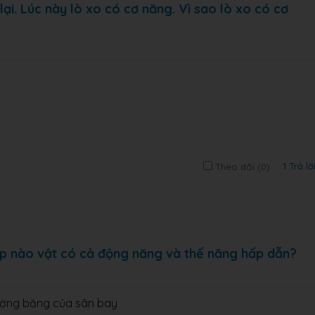
ại. Lúc này lò xo có cơ năng. Vì sao lò xo có cơ
1 Trả lờ
Theo dõi (
0
)
ợp nào vật có cả động năng và thế năng hấp dẫn?
ường băng của sân bay