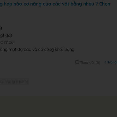
ng hợp nào cơ năng của các vật bằng nhau ? Chọn
ất
mặt đất
ác nhau
cùng một độ cao và có cùng khối lượng
1 Trả lờ
Theo dõi (
0
)
tập Vật lý 8 Bài 16