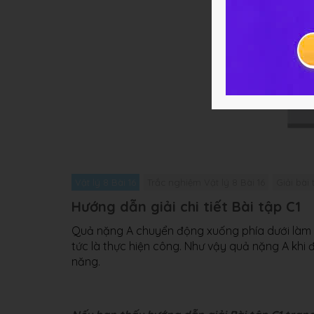
Vật lý 8 Bài 16
Trắc nghiệm Vật lý 8 Bài 16
Giải bài 
Hướng dẫn giải chi tiết Bài tập C1
Quả nặng A chuyển động xuống phía dưới làm c
tức là thực hiện công. Như vậy quả nặng A khi 
năng.