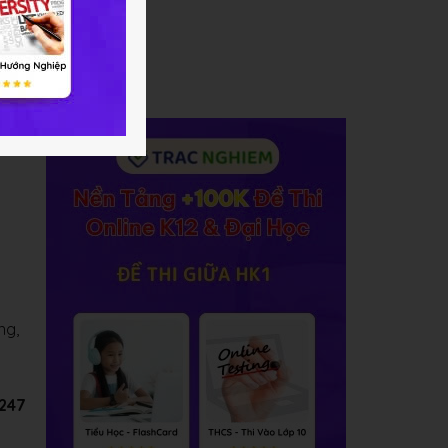
ng,
C247