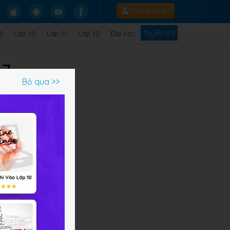
Đăng nhập
Tuyển GV
9
Lớp 10
Lớp 11
Lớp 12
Đại học
 7
Bỏ qua >>
em