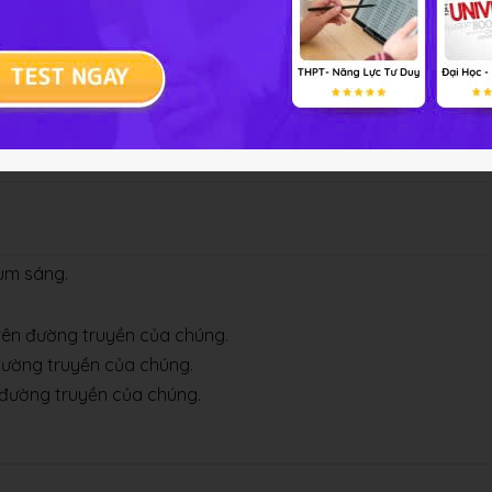
ng dùng ống thì ánh sáng có truyền đi theo đường thẳng hay
hìn thấy dây tóc bóng đèn pin đang sáng qua cả ba lỗ A, B, 
à bóng đèn có nằm trên cùng một đường thẳng không?
ùm sáng.
trên đường truyền của chúng.
 đường truyền của chúng.
n đường truyền của chúng.