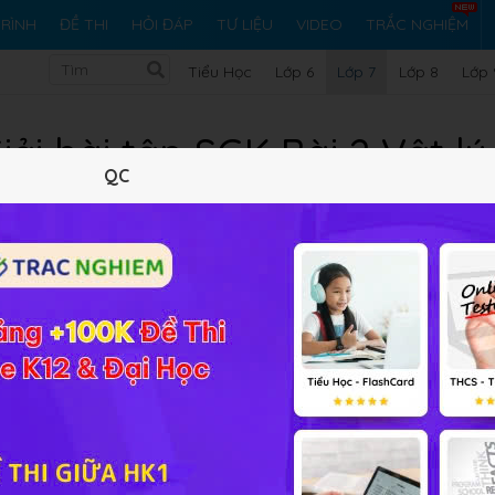
RÌNH
ĐỀ THI
HỎI ĐÁP
TƯ LIỆU
VIDEO
TRẮC NGHIỆM
Tiểu Học
Lớp 6
Lớp 7
Lớp 8
Lớp 
iải bài tập SGK Bài 2 Vật lý
QC
Lý thuyết
10
Trắc nghiệm
5
BT SGK
300
FAQ
ao chương trình
Vật lý 7 Bài 2
Sự truyền ánh sáng
giúp các 
à ôn luyện tốt kiến thức lý thuyết.
p đến mắt ta theo ống thẳng hay ống cong?