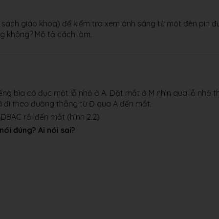
g sách giáo khoa) để kiểm tra xem ánh sáng từ một đèn pin 
ng không? Mô tả cách làm.
ếng bìa có đục một lỗ nhỏ ở A. Đặt mắt ở M nhìn qua lỗ nhỏ t
ã đi theo đường thẳng từ Đ qua A đến mắt.
 ĐBAC rồi đến mắt (hình 2.2)
nói đúng? Ai nói sai?