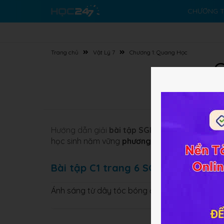
CHƯƠNG T
Trang chủ
Vật Lý 7
Chương 1: Quang Học
G
Hướng dẫn giải
bài tập SGK
Cơ bản và Nâng c
học sinh năm vững
phương pháp giải bài tập
v
Bài tập C1 trang 6 SGK Vật lý 7
Ánh sáng từ dây tóc bóng đèn truyền trực tiế