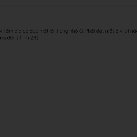
tấm bìa có đục một lỗ thủng nhỏ O. Phải đặt mắt ở vị trí nà
g đèn ( hình 2.4)