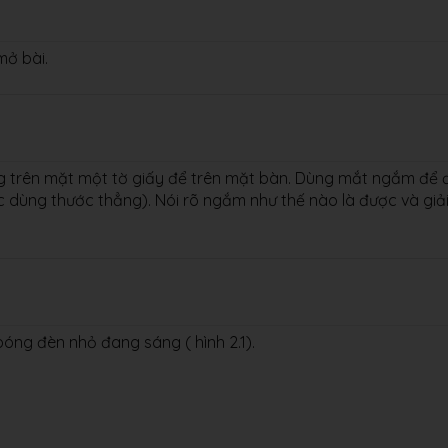
mở bài.
g trên mặt một tờ giấy để trên mặt bàn. Dùng mắt ngắm để 
dùng thước thẳng). Nói rõ ngắm như thế nào là được và giả
óng đèn nhỏ đang sáng ( hình 2.1).