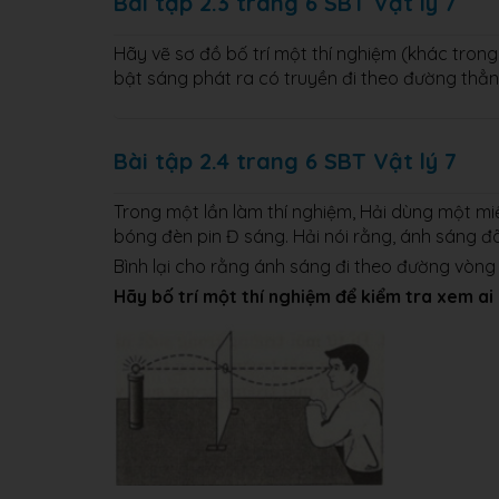
Bài tập 2.3 trang 6 SBT Vật lý 7
Hãy vẽ sơ đồ bố trí một thí nghiệm (khác tron
bật sáng phát ra có truyền đi theo đường thẳ
Bài tập 2.4 trang 6 SBT Vật lý 7
Trong một lần làm thí nghiệm, Hải dùng một mi
bóng đèn pin Đ sáng. Hải nói rằng, ánh sáng đ
Bình lại cho rằng ánh sáng đi theo đường vòng
Hãy bố trí một thí nghiệm để kiểm tra xem ai 