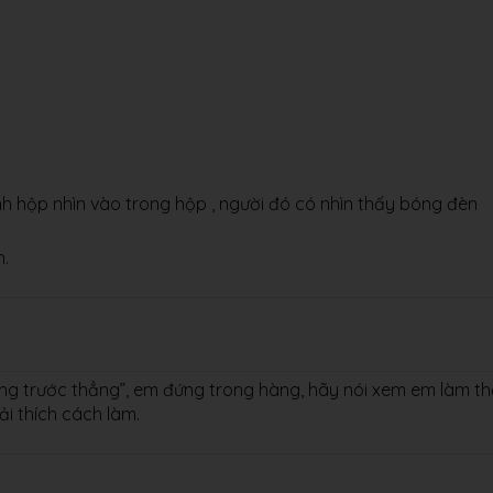
h hộp nhìn vào trong hộp , người đó có nhìn thấy bóng đèn
n.
ằng trước thẳng”, em đứng trong hàng, hãy nói xem em làm th
ải thích cách làm.