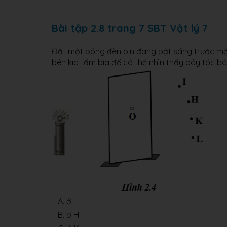
Bài tập 2.8 trang 7 SBT Vật lý 7
Đặt một bóng đèn pin đang bật sáng trước một 
bên kia tấm bìa để có thể nhìn thấy dây tóc bón
A. ở I
B. ở H