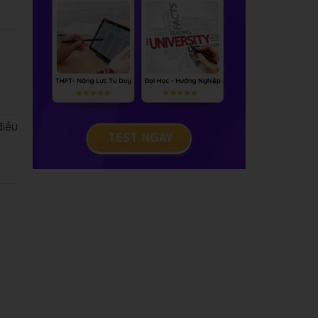
điều
i