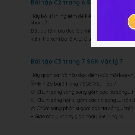
Bài tập C2 trang 6 SGK Vật lý 7
Hãy bố trí thí nghiệm để kiểm tra xem khi khô
không?
Đặt ba tấm bìa đục lỗ (hình 2.2) sao cho mắt n
Kiểm tra xem ba lỗ A, B, C trên ba tấm bìa v
Bài tập C3 trang 7 SGK Vật lý 7
Hãy quan sát và nêu đặc điểm của mỗi loại ch
a) Chùm sáng song song gồm các tia sáng.....
b) Chùm sáng hội tụ gồm các tia sáng .... trên
c) Chùm sáng phân kì gồm các tia sáng.... trê
+ Giao nhau; không giao nhau; loe rộng ra.