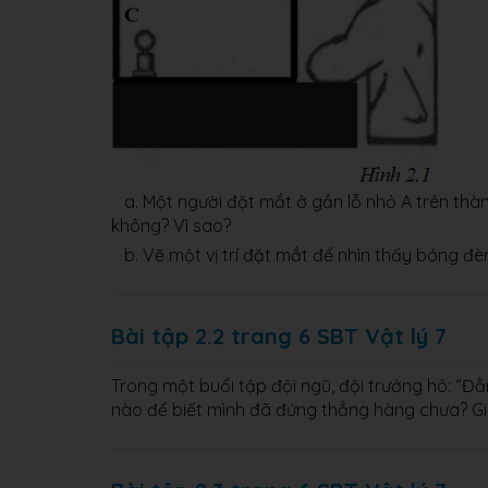
a. Một người đặt mắt ở gần lỗ nhỏ A trên thàn
không? Vì sao?
b. Vẽ một vị trí đặt mắt để nhìn thấy bóng đè
Bài tập 2.2 trang 6 SBT Vật lý 7
Trong một buổi tập đội ngũ, đội trưởng hô: “Đ
nào để biết mình đã đứng thẳng hàng chưa? Gi