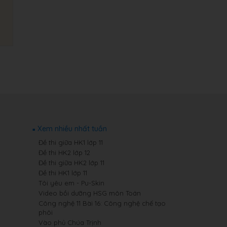
Xem nhiều nhất tuần
Đề thi giữa HK1 lớp 11
Đề thi HK2 lớp 12
Đề thi giữa HK2 lớp 11
Đề thi HK1 lớp 11
Tôi yêu em - Pu-Skin
Video bồi dưỡng HSG môn Toán
Công nghệ 11 Bài 16: Công nghệ chế tạo
phôi
Vào phủ Chúa Trịnh