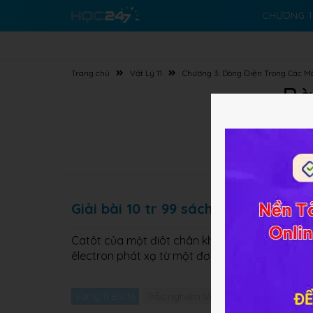
CHƯƠNG T
Trang chủ
Vật Lý 11
Chương 3: Dòng Điện Trong Các M
Bà
Giải bài 10 tr 99 sách GK Lý lớp 11
Catôt của một điôt chân không có diện tích m
êlectron phát xạ từ một đơn vị điện tích của c
Vật lý 11 Bài 16
Trắc nghiệm Vật lý 11 Bài 16
Giải bài 