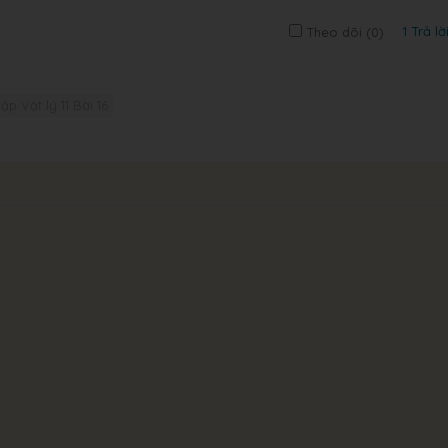
1 Trả lờ
Theo dõi (
0
)
tập Vật lý 11 Bài 16