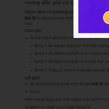
Hướng dẫn giải chi tiết Bài tập 10
Nhận định và phương pháp:
Bài 10
là dạng bài xác định
số êl
ectron phát xạ
hoà .
Cách giải :
Ta tiến hành giải theo các bước như sau:
Bước 1: Áp dụng công thức tính điện lượn
Bước 2: Số êlectron phát ra từ catốt trong
Bước 3:
Số êlectron phát ra từ một đơn vị 
Bước 3: Thay số và tính toán kết quả để 
Lời giải:
Áp dụng phương pháp trên để giải
bài 10
nh
Ta có:
Điện lượng chạy qua mặt ngoài của catốt trong 1
Số êlectron phát ra từ catốt trong 1s: