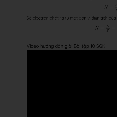
N
=
Q
e
=
N
Số êlectron phát ra từ một đơn vị diện tích của 
N
=
N
S
=
6
,
25
N
=
=
N
S
Video hướng dẫn giải Bài tập 10 SGK