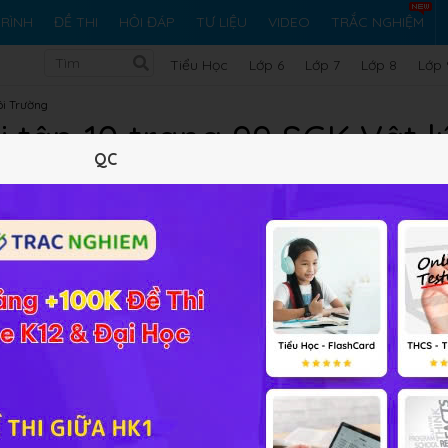
RÌNH
ĐỀ THI
HỎI ĐÁP
TƯ LIỆU
VIDEO
TRẮC NGHIỆM
Tiểu Học
Lớp 6
Lớp 7
Lớp 8
Lớp 
ôi Trường
i tập 10 trang 99 SGK Vật lý
QC
10 trắc nghiệm
22 bài tập SGK
37 hỏi đáp
Lý thuyết
10
Trắc nghiệm
22
BT SGK
37
FAQ
S
=
10
m
m
2
I
b
h
=
10
m
A
2
ặt ngoài
=
10
. Dòng bão hoà
=
10
. Tính số
S
m
m
I
m
A
b
h
atôt trong một giây?
tập Vật lý 11 Bài 16