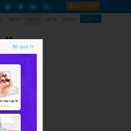
Đăng nhập
Tuyển GV
9
Lớp 10
Lớp 11
Lớp 12
Đại học
 11
Bỏ qua >>