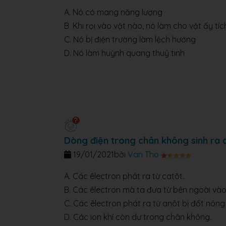
A. Nó có mang năng lượng
B. Khi rọi vào vật nào, nó làm cho vật ấy tí
C. Nó bị điện trường làm lệch hướng
D. Nó làm huỳnh quang thuỷ tinh
Dòng điện trong chân không sinh ra
19/01/2021
bởi
Van Tho
A. Các êlectron phát ra từ catôt.
B. Các êlectron mà ta đưa từ bên ngoài và
C. Các êlectron phát ra từ anôt bị đốt nóng
D. Các ion khí còn dư trong chân không.