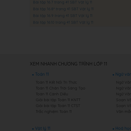
Bài tập 16.7 trang 41 SBT Vật lý 11
Bài tập 16.8* trang 41 SBT Vật lý 11
Bài tập 16.9 trang 41 SBT Vật lý 11
Bài tập 16.10 trang 41 SBT Vật lý 11
XEM NHANH CHƯƠNG TRÌNH LỚP 11
Toán 11
Ngữ văn
Toán 11 Kết Nối Tri Thức
Ngữ Văn 
Toán 11 Chân Trời Sáng Tạo
Ngữ Văn
Toán 11 Cánh Diều
Ngữ Văn
Giải bài tập Toán 11 KNTT
Soạn Văn
Giải bài tập Toán 11 CTST
Soạn Vă
Trắc nghiệm Toán 11
Văn mẫu
Vật lý 11
Hoá học