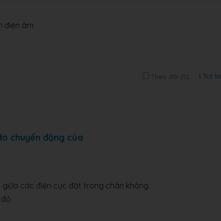
ch điện âm
1 Trả lờ
Theo dõi (
0
)
 do chuyển động của
o giữa các điện cực đặt trong chân không
 đỏ