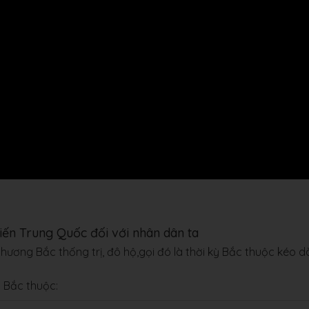
 kiến Trung Quốc đối với nhân dân ta
phương Bắc thống trị, đô hộ,gọi đó là thời kỳ Bắc thuộc kéo d
n Bắc thuộc: