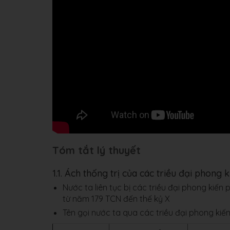
Tóm tắt lý thuyết
1.1. Ách thống trị của các triều đại phong
Nước ta liên tục bị các triều đại phong kiến 
từ năm 179 TCN đến thế kỷ X
Tên gọi nước ta qua các triều đại phong kiế