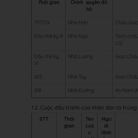
T
hời gian
Chính quyền đô
hộ
111TCN
Nhà Hán
Châu Gia
Đầu thế kỷ III
Nhà Ngô
Tách châu
cũ)
Đầu thế kỷ
Nhà Lương
Giao Châ
VI
603
Nhà Tùy
Giao Châ
618
Nhà Đường
An Nam đ
1.2. Cuộc đấu tranh của nhân dân ta trong 
STT
Thời
Tên
Ngư
gian
cuộ
ời
c
lãnh