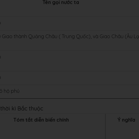
Tên gọi nước ta
o
 Giao thành Quảng Châu ( Trung Quốc), và Giao Châu (Âu L
u
u
ô hộ phủ
thời kì Bắc thuộc
Tóm tắt diễn biến chính
Ý nghĩa