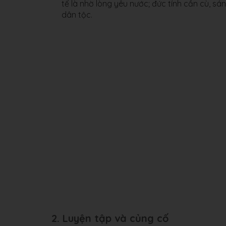
tế là nhờ lòng yêu nước; đức tính cần cù, sá
dân tộc.
2. Luyện tập và củng cố