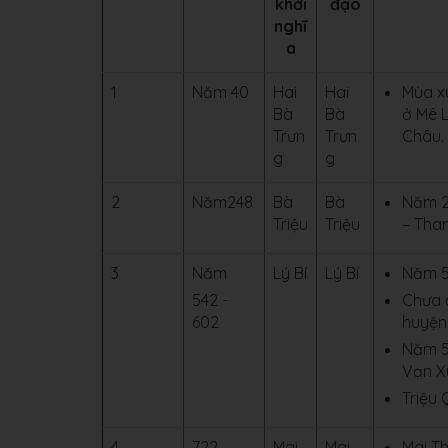
khởi
đạo
nghĩ
a
1
Năm 40
Hai
Hai
Mùa x
Bà
Bà
ở Mê 
Trưn
Trưn
Châu.
g
g
2
Năm248
Bà
Bà
Năm 2
Triệu
Triệu
– Than
3
Năm
Lý Bí
Lý Bí
Năm 54
542 -
Chưa 
602
huyện
Năm 54
Vạn X
Triệu
4
722
Mai
Mai
Mai Th