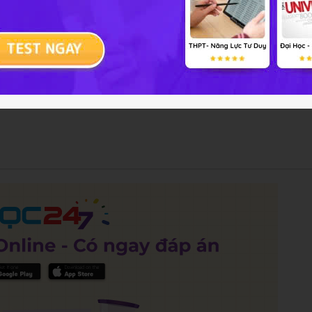
ến Trung Quốc đối với nhân dân ta
ời kì Bắc thuộc
ội