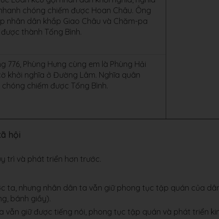
nhanh chóng chiếm được Hoan Châu. Ông
ợp nhân dân khắp Giao Châu và Chăm-pa
 được thành Tống Bình.
g 776, Phùng Hưng cùng em là Phùng Hải
cờ khởi nghĩa ở Đường Lâm. Nghĩa quân
 chóng chiếm được Tống Bình.
xã hội
trì và phát triển hơn trước.
 ta, nhưng nhân dân ta vẫn giữ phong tục tập quán của dâ
g, bánh giầy).
vẫn giữ được tiếng nói, phong tục tập quán và phát triển ki