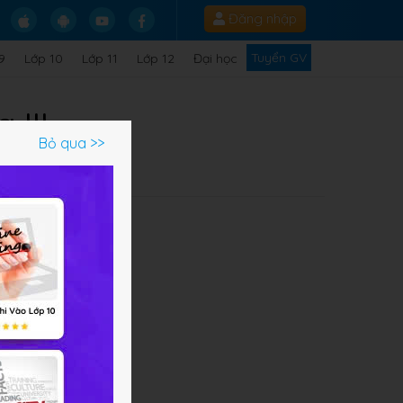
Đăng nhập
Tuyển GV
9
Lớp 10
Lớp 11
Lớp 12
Đại học
 III
Bỏ qua >>
 năm