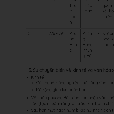
Thú
Thúc
quân 
c
Loan
kết h
Loa
chiếm
n
5
776 - 791
Phù
Phùn
Khỏan
ng
g
phất 
Hưn
Hưng
nhanh
g
Phùn
g Hải
1.3. Sự chuyển biến về kinh tế và văn hóa 
Kinh tế:
Các nghề: nông nghiệp, thủ công được duy 
Mở rộng giao lưu buôn bán
Văn hóa phương Bắc được du nhập vào nước
tộc (tục nhuộm răng, ăn trầu, làm bánh chưn
Sau hơn một ngàn năm bị đô hộ, nhân dân ta 