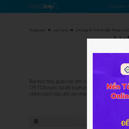
CHƯƠNG T
Trang chủ
Lịch Sử 6
Chương III: Thời Kì Bắc Thuộc Và
Lịc
Bài học này giúp các em củng cố và khắc sau k
179 TCN nước ta đã bị phương Bắc đô hộ như t
chính sách nào đối với nhân dân ta. Mời các em