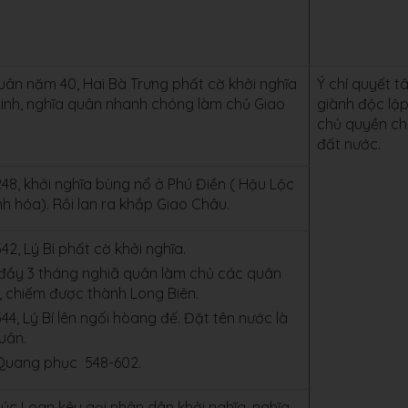
uân năm 40, Hai Bà Trưng phất cờ khởi nghĩa
Ý chí quyết t
Linh, nghĩa quân nhanh chóng làm chủ Giao
giành độc lập
chủ quyền c
đất nước.
48, khởi nghĩa bùng nổ ở Phú Điền ( Hậu Lộc
h hóa). Rồi lan ra khắp Giao Châu.
2, Lý Bí phất cờ khởi nghĩa.
đầy 3 tháng nghiã quân làm chủ các quân
, chiếm được thành Long Biên.
4, Lý Bí lên ngối hòang đế. Đặt tên nước là
uân.
 Quang phục 548-602.
úc Loan kêu gọi nhân dân khởi nghĩa, nghĩa