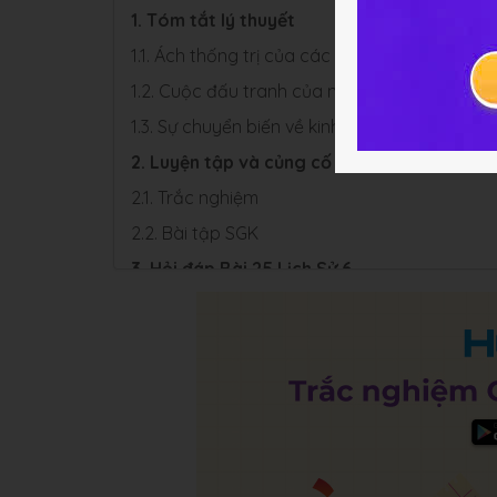
1. Tóm tắt lý thuyết
1.1. Ách thống trị của các triều đại phong ki
1.2. Cuộc đấu tranh của nhân dân ta trong th
1.3. Sự chuyển biến về kinh tế và văn hóa xã h
2. Luyện tập và củng cố
2.1. Trắc nghiệm
2.2. Bài tập SGK
3. Hỏi đáp Bài 25 Lịch Sử 6