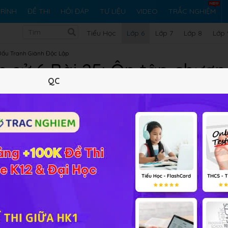
RÌNH
ĐỀ THI
HỎI ĐÁP
TƯ LIỆU
VIDEO
TRẮC NGHIỆM
Tiểu Học
Lớp 6
Lớp 7
Lớp 8
Lớp 
 Đấu Tranh Giành Độc Lập
h sử 6 Bài 25: Ôn tập chương
QC
Lý thuyết
5
Trắc nghiệm
15
BT SGK
261
FAQ
iến thức chương III, từ sau khi thất bại của An Dương Vương
hế nào? Nhân dân ta chống lại ra sao và chúng đã thực hiện
 cùng tìm hiểu bài học này:
Bài 25: Ôn tập chương III