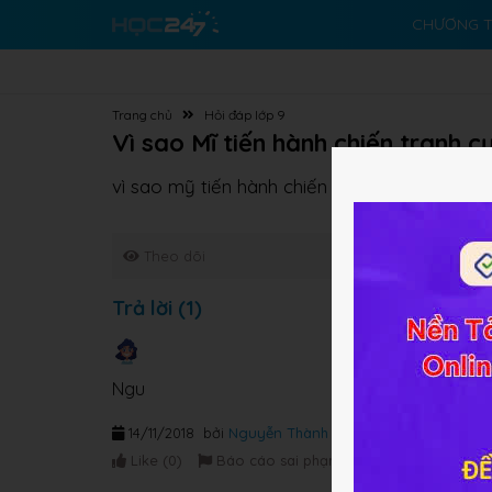
CHƯƠNG T
Trang chủ
Hỏi đáp lớp 9
Vì sao Mĩ tiến hành chiến tranh
vì sao mỹ tiến hành chiến tranh cục bộ ở m
Theo dõi
Trả lời (1)
Ngu
14/11/2018
bởi
Nguyễn Thành Long
Like (
0
)
Báo cáo sai phạm