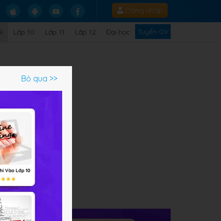
Đăng nhập
Tuyển GV
9
Lớp 10
Lớp 11
Lớp 12
Đại học
Bỏ qua >>
ạm