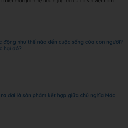
o biết mối quan hệ hửu nghị của cu ba với việt nam
c động như thế nào đến cuộc sống của con người?
c hại đó?
a đời là sản phẩm kết hợp giữa chủ nghĩa Mác