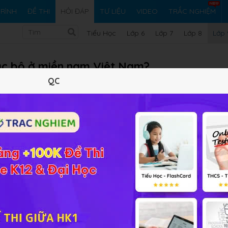
RÌNH
ĐỀ THI
HỎI ĐÁP
TƯ LIỆU
VIDEO
TRẮC NGHIỆM
Tiểu Học
Lớp 6
Lớp 7
Lớp 8
Lớp 
 cục bộ ở miền nam Việt Nam?
QC
iền nam việt nam
Vi ph