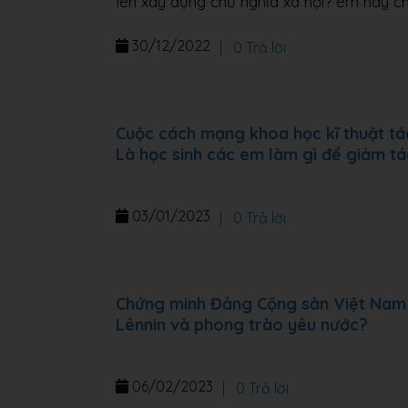
lên xây dựng chủ nghĩa xã hội? em hãy ch
30/12/2022
|
0 Trả lời
Cuộc cách mạng khoa học kĩ thuật tá
Là học sinh các em làm gì để giảm tá
03/01/2023
|
0 Trả lời
Chứng minh Đảng Cộng sản Việt Nam r
Lênnin và phong trào yêu nước?
06/02/2023
|
0 Trả lời