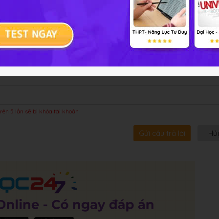
bội!
rên 5 lần sẽ bị khóa tài khoản
Gửi câu trả lời
Hủ