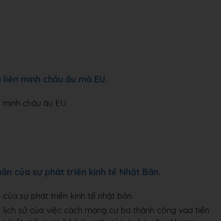
a liên minh châu âu mà EU.
ên minh châu âu EU
n của sự phát triển kinh tế Nhật Bản.
của sự phát triển kinh tế nhật bản.
ĩa lịch sử của việc cách mạng cư ba thành công vad tiến