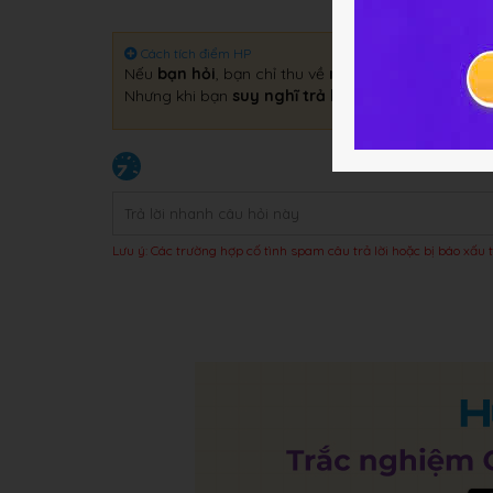
Cách tích điểm HP
Nếu
bạn hỏi
, bạn chỉ thu về
một câu trả lời
.
Nhưng khi bạn
suy nghĩ trả lời
, bạn sẽ thu về
gấp 
Lưu ý: Các trường hợp cố tình spam câu trả lời hoặc bị báo xấu t