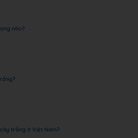
 vọng nào?
trồng?
 cây trồng ở Việt Nam?