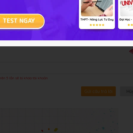
bội!
rên 5 lần sẽ bị khóa tài khoản
Gửi câu trả lời
Hủ