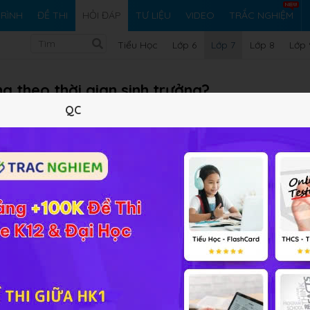
RÌNH
ĐỀ THI
HỎI ĐÁP
TƯ LIỆU
VIDEO
TRẮC NGHIỆM
Tiểu Học
Lớp 6
Lớp 7
Lớp 8
Lớp 
g theo thời gian sinh trưởng?
QC
Vi ph
a thành 2 nhóm: