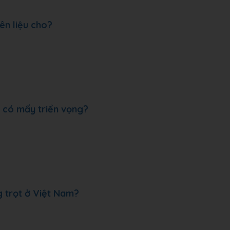
ên liệu cho?
m có mấy triển vọng?
g trọt ở Việt Nam?