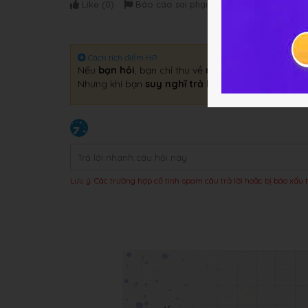
Like (
0
)
Báo cáo sai phạm
Cách tích điểm HP
Nếu
bạn hỏi
, bạn chỉ thu về
một câu trả lời
.
Nhưng khi bạn
suy nghĩ trả lời
, bạn sẽ thu về
gấp 
Lưu ý: Các trường hợp cố tình spam câu trả lời hoặc bị báo xấu t