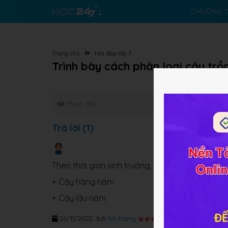
CHƯƠNG T
Trang chủ
Hỏi đáp lớp 7
Trình bày cách phân loại cây trồn
Theo dõi
Trả lời (1)
Theo thời gian sinh trưởng, cây trồng được chi
+ Cây hàng năm
+ Cây lâu năm
26/11/2022
bởi
hà trang