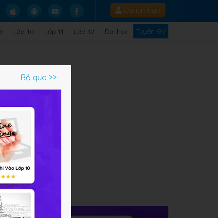
Đăng nhập
Tuyển GV
9
Lớp 10
Lớp 11
Lớp 12
Đại học
Bỏ qua >>
ạm