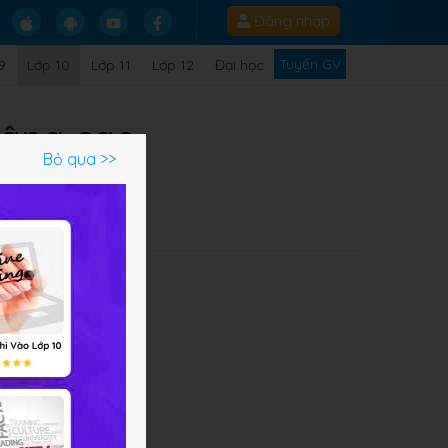
Đăng nhập
Tuyển GV
9
Lớp 10
Lớp 11
Lớp 12
Đại học
nâng cao
Bỏ qua >>
Q
6