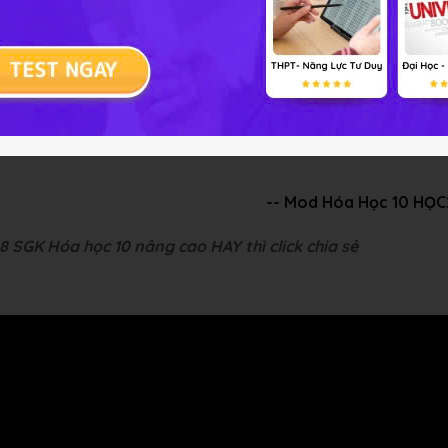
-- Mod Hóa Học 10 HỌC
8 SGK Hóa học 10 nâng cao HAY thì click chia sẻ