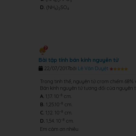
4
2
3
D.
(NH
)
SO
4
2
4
Bài tập tính bán kính nguyên tử
22/07/2017
bởi
Lê Văn Duyệt
Trong tinh thể, nguyên tử crom chiếm 68% về
Bán kính nguyên tử tương đối của nguyên tử
-8
A.
1,17. 10
cm.
-8
B.
1,25.10
cm.
-8
C.
1,12. 10
cm.
-8
D.
1,54. 10
cm.
Em cảm ơn nhiều.