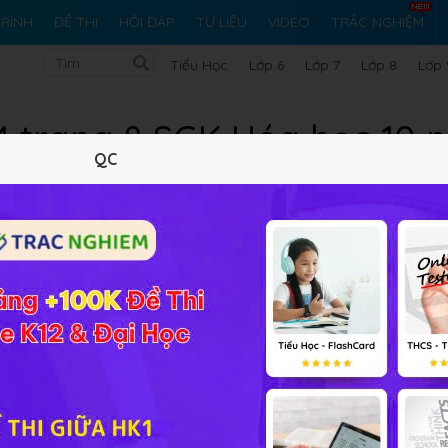
RÌNH
ĐỀ THI
HỎI ĐÁP
TƯ LIỆU
VIDEO
TRẮC NGHIỆM
Tiểu Học
Lớp 6
Lớp 7
Lớp 8
Lớp 
 4 trang 8 SGK Hóa học 10 
QC
10 trắc nghiệm
20 bài tập SGK
423 hỏi đáp
Lý thuyết
10
Trắc nghiệm
20
BT SGK
423
FA
nâng cao
ấp 15,842 lần và khối lượng nguyên tử cacbon nặng gấp 11,90
ọn 1/12 khối lượng nguyên tử cacbon làm đơn vị thì H, O có
 bài tập Hóa học 10 Bài 1