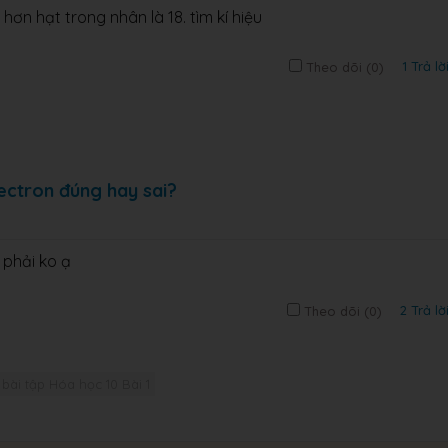
 hơn hạt trong nhân là 18. tìm kí hiệu
1 Trả lờ
Theo dõi (
0
)
ectron đúng hay sai?
 phải ko ạ
2 Trả lờ
Theo dõi (
0
)
 bài tập Hóa học 10 Bài 1