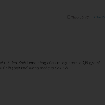
2 Trả lờ
Theo dõi (
0
)
3
 thể tích. Khối lượng riêng của kim loại crom là 7,19 g/cm
.
 Cr là (
biết khối lượng mol của Cr = 52
)