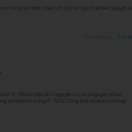
ron trong hạt nhân. Điện tích của ion tạo thành khi nguyên t
0 Trả lờ
Theo dõi (
0
)
?
+
ation X
. Mỗi ion đều do 5 nguyên tử của 2 nguyên tố tạo
2-
tổng số electron trong Y
là 50. Công thức phân tử của hợp