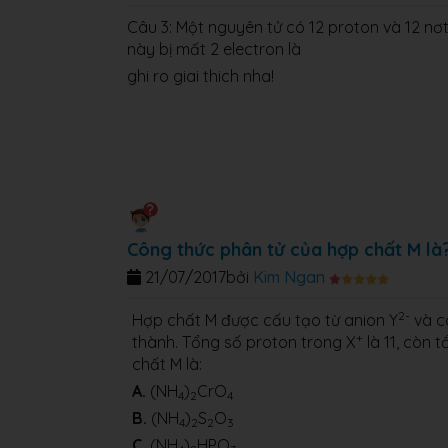
Câu 3:
Một nguyên tử có 12 proton và 12 nơt
này bị mất 2 electron là
ghi ro giai thich nha!
Công thức phân tử của hợp chất M là
21/07/2017
bởi
Kim Ngan
2-
Hợp chất M được cấu tạo từ anion Y
và c
+
thành. Tổng số proton trong X
là 11, còn 
chất M là:
A.
(NH
)
CrO
4
2
4
B.
(NH
)
S
O
4
2
2
3
C.
(NH
)
HPO