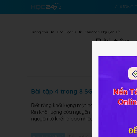
CHƯƠNG T
Trang chủ
Hóa Học 10
Chương 1: Nguyên Tử
Bài tập
Bài tập 4 trang 8 SGK Hóa học 10 
Biết rằng khối lượng một nguyên tử oxi nặng g
lần khối lượng của nguyên tử hiđro. Hỏi nếu ch
nguyên tử khối là bao nhiêu?
Hóa học 10 Bài 1
Trắc nghiệm Hóa học 10 Bài 1
Giải