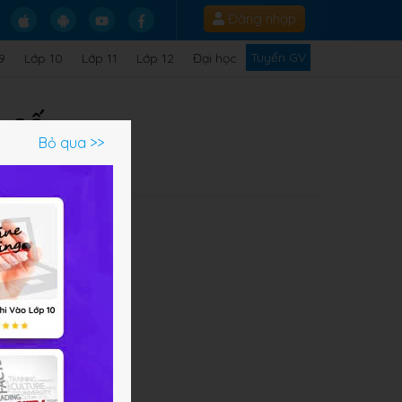
Đăng nhập
Tuyển GV
9
Lớp 10
Lớp 11
Lớp 12
Đại học
n số
Bỏ qua >>
g