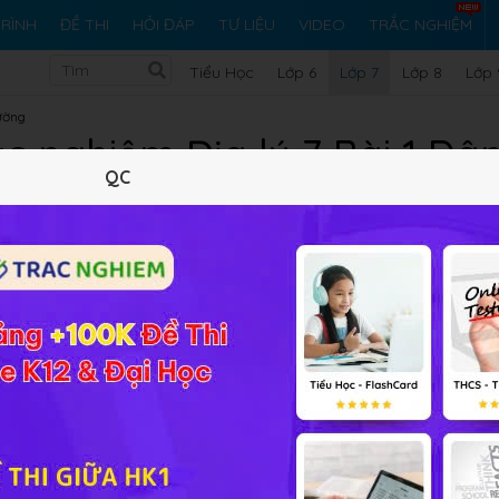
RÌNH
ĐỀ THI
HỎI ĐÁP
TƯ LIỆU
VIDEO
TRẮC NGHIỆM
Tiểu Học
Lớp 6
Lớp 7
Lớp 8
Lớp 
ường
c nghiệm Địa lý 7 Bài 1 Dâ
QC
Lý thuyết
10
Trắc nghiệm
11
BT SGK
185
FAQ
ine đầy đủ đáp án và lời giải giúp các em tự luyện tập và củn
ian nào?