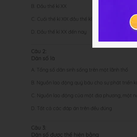
B.
Đầu thế kỉ XX
C.
Cuối thế kỉ XIX đầu thế kỉ XX
D.
Đầu thế kỉ XX đến nay
Câu 2:
Dân số là
A.
Tổng số dân sinh sống trên một lãnh thổ
B.
Nguồn lao động quý báu cho sự phát triển ki
C.
Nguồn lao động của một địa phương, một n
D.
Tất cả các đáp án trên đều đúng
Câu 3:
Dân số được thể hiện bằng