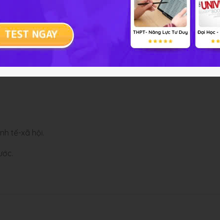
nh tế-xã hội.
ước.