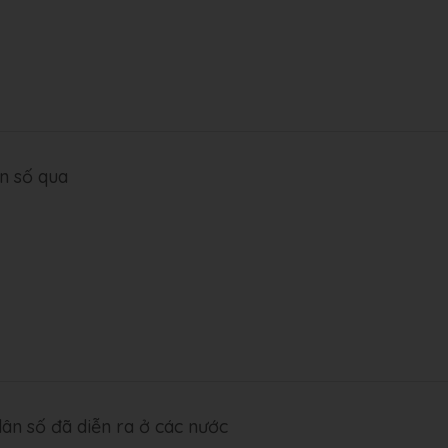
ân số qua
ân số đã diễn ra ở các nước