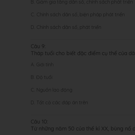
B.
Giảm gia tăng dân số, chính sách phát triển
C.
Chính sách dân số, biện pháp phát triển
D.
Chính sách dân số, phát triển
Câu 9:
Tháp tuổi cho biết đặc điểm cụ thể của d
A.
Giới tính
B.
Độ tuổi
C.
Nguồn lao động
D.
Tất cả các đáp án trên
Câu 10:
Từ những năm 50 của thế kỉ XX, bùng nổ d