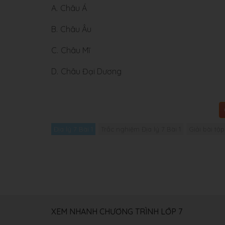
A.
Châu Á
B.
Châu Âu
C.
Châu Mĩ
D.
Châu Đại Dương
Địa lý 7 Bài 1
Trắc nghiệm Địa lý 7 Bài 1
Giải bài tập
XEM NHANH CHƯƠNG TRÌNH LỚP 7