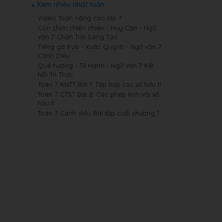
Xem nhiều nhất tuần
Video Toán nâng cao lớp 7
Con chim chiền chiện - Huy Cận - Ngữ
văn 7 Chân Trời Sáng Tạo
Tiếng gà trưa - Xuân Quỳnh - Ngữ văn 7
Cánh Diều
Quê hương - Tế Hanh - Ngữ văn 7 Kết
Nối Tri Thức
Toán 7 KNTT Bài 1: Tập hợp các số hữu tỉ
Toán 7 CTST Bài 2: Các phép tính với số
hữu tỉ
Toán 7 Cánh diều Bài tập cuối chương 1