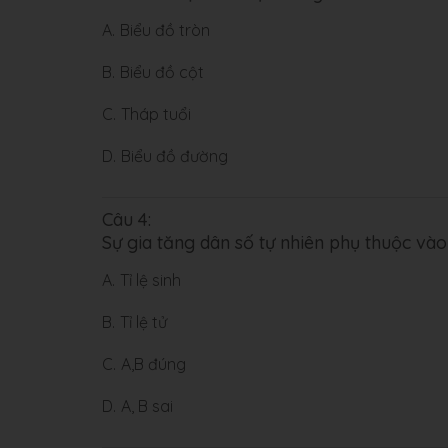
A.
Biểu đồ tròn
B.
Biểu đồ cột
C.
Tháp tuổi
D.
Biểu đồ đường
Câu 4:
Sự gia tăng dân số tự nhiên phụ thuộc vào
A.
Tỉ lệ sinh
B.
Tỉ lệ tử
C.
A,B đúng
D.
A, B sai