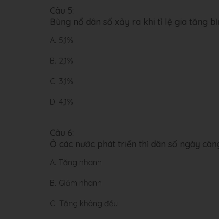
Câu 5:
Bùng nổ dân số xảy ra khi tỉ lệ gia tăng 
A.
5,1%
B.
2,1%
C.
3,1%
D.
4,1%
Câu 6:
Ở các nước phát triển thì dân số ngày càn
A.
Tăng nhanh
B.
Giảm nhanh
C.
Tăng không đều