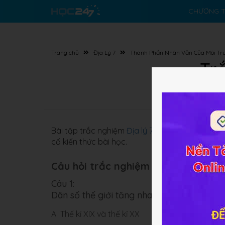
CHƯƠNG T
Trang chủ
Địa Lý 7
Thành Phần Nhân Văn Của Môi Tr
Trắ
Bài tập trắc nghiệm
Địa lý 7 Bài 1
về
Dân số
onl
cố kiến thức bài học.
Câu hỏi trắc nghiệm (10 câu):
Câu 1:
Dân số thế giới tăng nhanh khoảng thời g
A.
Thế kỉ XIX và thế kỉ XX