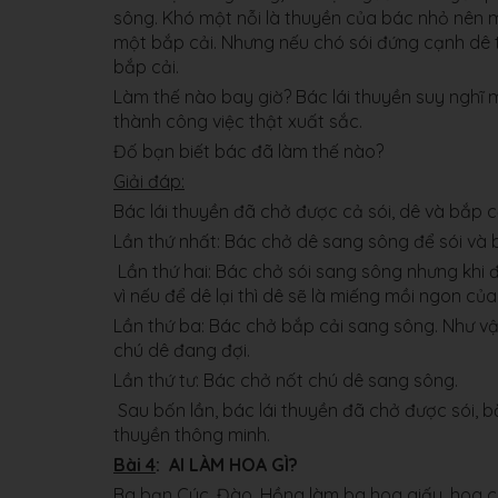
sông. Khó một nỗi là thuyền của bác nhỏ nên 
một bắp cải. Nhưng nếu chó sói đứng cạnh dê th
bắp cải.
Làm thế nào bay giờ? Bác lái thuyền suy nghĩ m
thành công việc thật xuất sắc.
Đố bạn biết bác đã làm thế nào?
Giải đáp:
Bác lái thuyền đã chở được cả sói, dê và bắp 
Lần thứ nhất: Bác chở dê sang sông để sói và bắ
Lần thứ hai: Bác chở sói sang sông nhưng khi đ
vì nếu để dê lại thì dê sẽ là miếng mồi ngon của 
Lần thứ ba: Bác chở bắp cải sang sông. Như vậ
chú dê đang đợi.
Lần thứ tư: Bác chở nốt chú dê sang sông.
Sau bốn lần, bác lái thuyền đã chở được sói, 
thuyền thông minh.
Bài 4
: AI LÀM HOA GÌ?
Ba bạn Cúc, Đào, Hồng làm ba hoa giấy, hoa cú