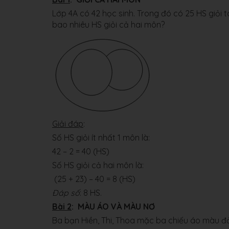
Lớp 4A có 42 học sinh. Trong đó có 25 HS giỏi t
bao nhiêu HS giỏi cả hai môn?
Giải đáp
:
Số HS giỏi ít nhất 1 môn là:
42 – 2 = 40 (HS)
Số HS giỏi cả hai môn là:
(25 + 23) – 40 = 8 (HS)
Đáp số
: 8 HS.
Bài 2
: MÀU ÁO VÀ MÀU NƠ
Ba bạn Hiền, Thi, Thoa mặc ba chiếu áo màu đỏ