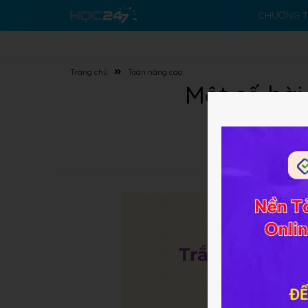
CHƯƠNG T
Trang chủ
Toán nâng cao
Một số bài