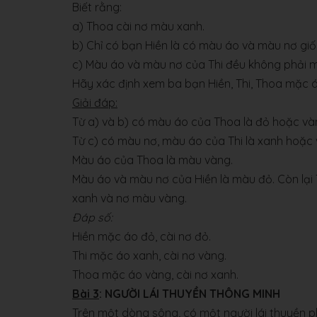
Biết rằng:
a) Thoa cài nơ màu xanh.
b) Chỉ có bạn Hiền là có màu áo và màu nơ gi
c) Màu áo và màu nơ của Thi đều không phải 
Hãy xác định xem ba bạn Hiền, Thi, Thoa mặc á
Giải đáp:
Từ a) và b) có màu áo của Thoa là đỏ hoặc và
Từ c) có màu nơ, màu áo của Thi là xanh hoặc 
Màu áo của Thoa là màu vàng.
Màu áo và màu nơ của Hiền là màu đỏ. Còn lại
xanh và nơ màu vàng.
Đáp số:
Hiền mặc áo đỏ, cài nơ đỏ.
Thi mặc áo xanh, cài nơ vàng.
Thoa mặc áo vàng, cài nơ xa
Bài 3
: NGƯỜI LÁI THUYỀN THÔNG MINH
Trên một dòng sông, có một người lái thuyền p