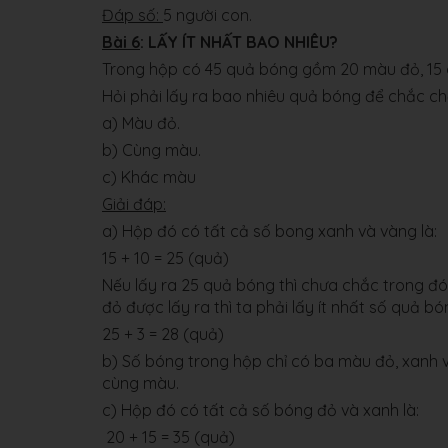
Đáp số:
5 người con.
Bài 6
: LẤY ÍT NHẤT BAO NHIÊU?
Trong hộp có 45 quả bóng gồm 20 màu đỏ, 15
Hỏi phải lấy ra bao nhiêu quả bóng để chắc c
a) Màu đỏ.
b) Cùng màu.
c) Khác màu
Giải đáp:
a) Hộp đó có tất cả số bong xanh và vàng là:
15 + 10 = 25 (quả)
Nếu lấy ra 25 quả bóng thì chưa chắc trong 
đỏ được lấy ra thì ta phải lấy ít nhất số quả bón
25 + 3 = 28 (quả)
b) Số bóng trong hộp chỉ có ba màu đỏ, xanh v
cùng màu.
c) Hộp đó có tất cả số bóng đỏ và xanh là:
20 + 15 = 35 (quả)