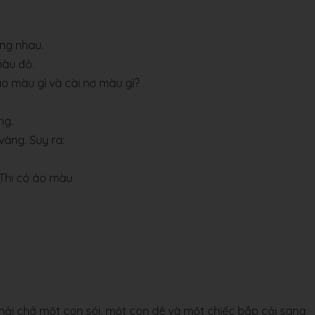
ống nhau.
màu đỏ.
o màu gì và cài nơ màu gì?
ng.
vàng. Suy ra:
 Thi có áo màu
nh.
hải chở một con sói, một con dê và một chiếc bắp cải sang