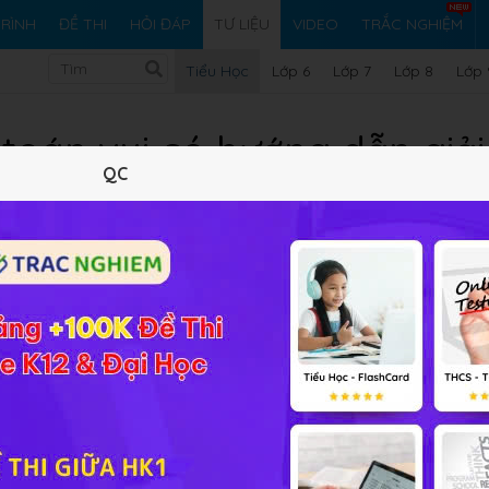
RÌNH
ĐỀ THI
HỎI ĐÁP
TƯ LIỆU
VIDEO
TRẮC NGHIỆM
Tiểu Học
Lớp 6
Lớp 7
Lớp 8
Lớp 
 toán vui có hướng dẫn giải
QC
12/08/2021
393.99 KB
779 lượt xem
2 tải 
Tóm tắt nội dung
Xem online
Tải về