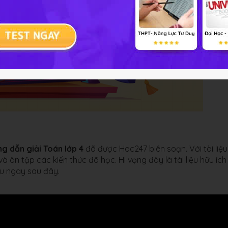
ng dẫn giải Toán lớp 4
đã được Hoc247 biên soạn. Với tài liệu
à ôn tập các kiến thức đã học. Hi vọng đây là tài liệu hữu ích
ệu ngay sau đây.