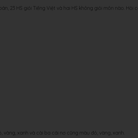
oán, 23 HS giỏi Tiếng Việt và hai HS không giỏi môn nào. Hỏi 
, vàng, xanh và cài ba cái nơ cũng màu đỏ, vàng, xanh.