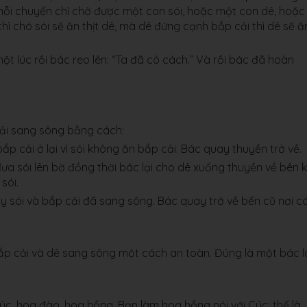
mỗi chuyến chỉ chở được một con sói, hoặc một con dê, hoặc
ì chó sói sẽ ăn thịt dê, mà dê đứng cạnh bắp cải thì dê sẽ ă
ột lúc rồi bác reo lên: “Ta đã có cách.” Và rồi bác đã hoàn
cải sang sông bằng cách:
p cải ở lại vì sói không ăn bắp cải. Bác quay thuyền trở về.
ưa sói lên bờ đồng thời bác lại cho dê xuống thuyền về bên k
sói.
y sói và bắp cải đã sang sông. Bác quay trở về bến cũ nơi c
bắp cải và dê sang sông một cách an toàn. Đúng là một bác l
c, hoa đào, hoa hồng. Bạn làm hoa hồng nói với Cúc: thế là