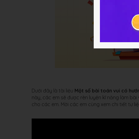
Dưới đây là tài liệu
Một số bài toán vui có hướ
này, các em sẽ được rèn luyện kĩ năng làm bài v
cho các em. Mời các em cùng xem chi tiết tư li