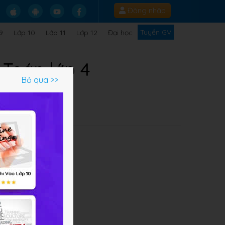
Đăng nhập
Tuyển GV
9
Lớp 10
Lớp 11
Lớp 12
Đại học
 Toán lớp 4
Bỏ qua >>
về