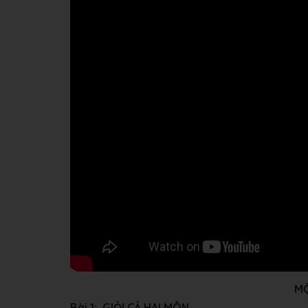
MỘ
Bài 1
: GIỎI CẢ HAI MÔN