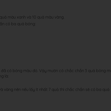
 quả màu xanh và 10 quả màu vàng.
hắn có ba quả bóng:
đó đã có bóng màu đỏ. Vậy mướn có chắc chắn 3 quả bóng m
g là:
à vàng nên nếu lấy ít nhất 7 quả thì chắc chắn sẽ có ba quả