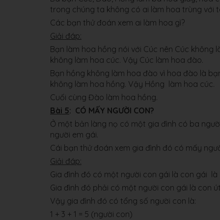
trong chúng ta không có ai làm hoa trùng với t
Các bạn thử đoán xem ai làm hoa gì?
Giải đáp:
Bạn làm hoa hồng nói với Cúc nên Cúc không 
không làm hoa cúc. Vậy Cúc làm hoa đào.
Bạn hồng không làm hoa đào vì hoa đào là bạ
không làm hoa hồng. Vậy Hồng làm hoa cúc.
Cuối cùng Đào làm hoa hồng.
Bài 5
: CÓ MẤY NGƯỜI CON?
Ở một bản làng nọ có một gia đình có ba người 
người em gái.
Cái bạn thử đoán xem gia đình đó có mấy ngườ
Giải đáp:
Gia đình đó có một người con gái là con gái là
Gia đình đó phải có một người con gái là con ú
Vậy gia đình đó có tổng số người con là:
1 + 3 + 1 = 5 (người con)