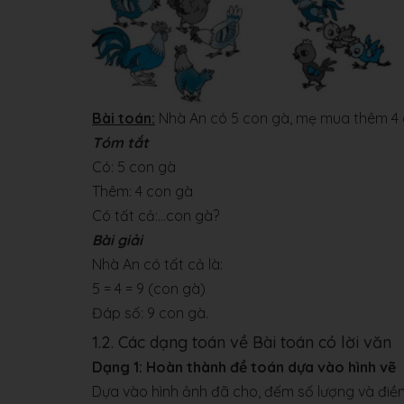
Bài toán:
Nhà An có 5 con gà, mẹ mua thêm 4 c
Tóm tắt
Có: 5 con gà
Thêm: 4 con gà
Có tất cả:...con gà?
Bài giải
Nhà An có tất cả là:
5 = 4 = 9 (con gà)
Đáp số: 9 con gà.
1.2. Các dạng toán về Bài toán có lời văn
Dạng 1: Hoàn thành đề toán dựa vào hình vẽ
Dựa vào hình ảnh đã cho, đếm số lượng và điề