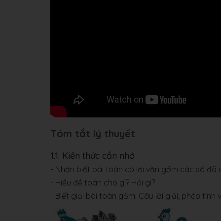
Tóm tắt lý thuyết
1.1. Kiến thức cần nhớ
- Nhận biết bài toán có lời văn gồm các số đã c
- Hiểu đề toán cho gì? Hỏi gì?
- Biết giải bài toán gồm: Câu lời giải, phép tính