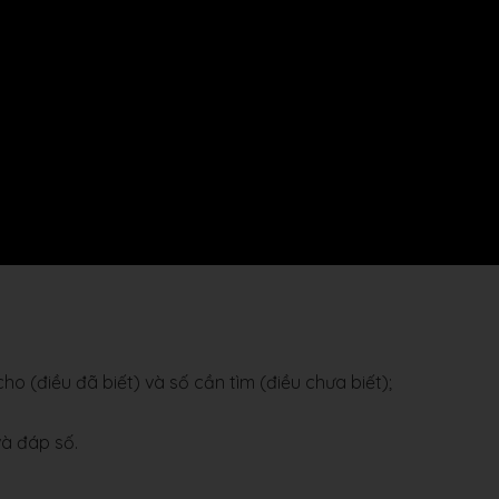
ho (điều đã biết) và số cần tìm (điều chưa biết);
 và đáp số.