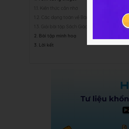
1.1. Kiến thức cần nhớ
1.2. Các dạng toán về Bài toán có lời văn
1.3. Giải bài tập Sách Giáo Khoa
2. Bài tập minh hoạ
3. Lời kết