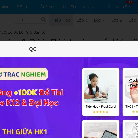
RÌNH
ĐỀ THI
HỎI ĐÁP
TƯ LIỆU
VIDEO
TRẮC NGHIỆM
Tiểu Học
Lớp 6
Lớp 7
Lớp 8
Lớp 
00. Đo Độ Dài. Giải Bài Toán
oán 1 Bài: Bài toán có lời v
QC
Lý thuyết
6
BT SGK
0
FAQ
 bài
Bài toán có lời văn
đã được Học 247 biên soạn dưới đây,
m, đây sẽ tài liệu hữu ích cho các em học tốt môn Toán lớp 1