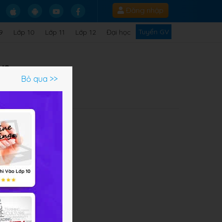
Đăng nhập
Tuyển GV
9
Lớp 10
Lớp 11
Lớp 12
Đại học
ăn
Bỏ qua >>
.