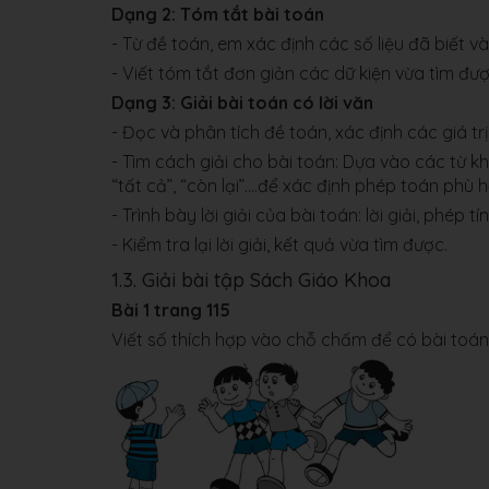
Dạng 2: Tóm tắt bài toán
- Từ đề toán, em xác định các số liệu đã biết v
- Viết tóm tắt đơn giản các dữ kiện vừa tìm đượ
Dạng 3: Giải bài toán có lời văn
- Đọc và phân tích đề toán, xác định các giá trị
- Tìm cách giải cho bài toán: Dựa vào các từ khó
“tất cả”, “còn lại”….để xác định phép toán phù 
- Trình bày lời giải của bài toán: lời giải, phép tí
- Kiểm tra lại lời giải, kết quả vừa tìm được.
1.3. Giải bài tập Sách Giáo Khoa
Bài 1 trang 115
Viết số thích hợp vào chỗ chấm để có bài toán