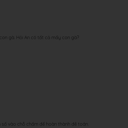
on gà. Hỏi An có tất cả mấy con gà?
n số vào chỗ chấm để hoàn thành đề toán.