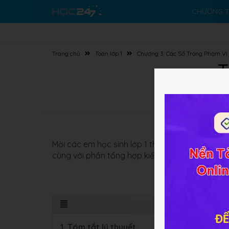
CHƯƠNG T
Trang chủ
Toán lớp 1
Chương 3: Các Số Trong Phạm Vi 1
T
Mời các em học sinh lớp 1 tham khảo lý thuyết
cùng với phần tổng hợp kiến thức cơ bản cần nắ
1. Tóm tắt lý thuyết