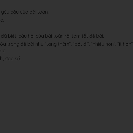
à yêu cầu của bài toán.
c.
 đã biết, câu hỏi của bài toán rồi tóm tắt đề bài.
a trong đề bài như “tăng thêm”, “bớt đi”, “nhiều hơn”, “ít hơn”
hợp.
nh, đáp số.