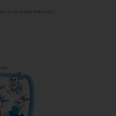
 Hỏi có tất cả bao nhiêu bạn?
toán: