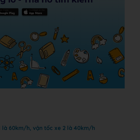
 1 là 60km/h, vận tốc xe 2 là 40km/h