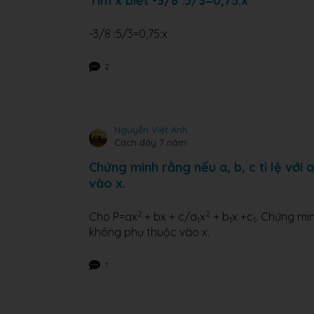
Tìm x biết -3/8 :5/3=0,75:x
-3/8 :5/3=0,75:x
2
Nguyễn Việt Anh
Cách đây 7 năm
Chứng minh rằng nếu a, b, c tỉ lệ với a
vào x.
2
2
Cho P=ax
+ bx + c/a
x
+ b
x +c
. Chứng minh
1
1
1
không phụ thuộc vào x.
1