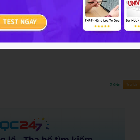
ận các giá trị x1=3 , x2 =-2 thì các giá trị tương ứng
5
giá trị x
=3 , x
=-2 thì các giá trị tương ứng của y là y
y
thỏ
1
2
1 ,
2
Trả lời
0 điểm