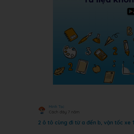
Minh Tsc
Cách đây 7 năm
2 ô tô cùng đi từ a đến b, vận tốc xe