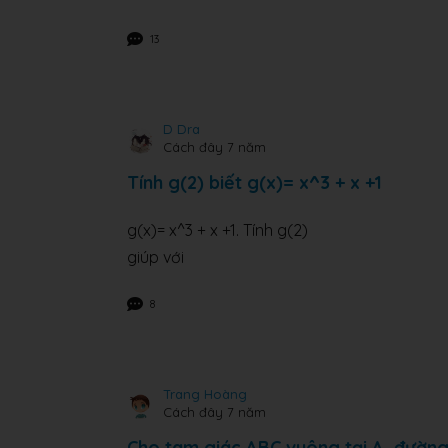
13
D Dra
Cách đây 7 năm
Tính g(2) biết g(x)= x^3 + x +1
g(x)= x^3 + x +1. Tính g(2)
giúp với
8
Δ
Δ
Trang Hoàng
Cách đây 7 năm
Cho tam giác ABC vuông tại A, đường