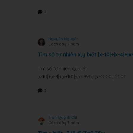
2
Nguyễn Nguyễn
Cách đây 7 năm
Tìm số tự nhiên x,y biết |x-10|+|x-4|+
Tìm số tự nhiên x,y biết
|x-10|+|x-4|+|x+101|+|x+990|+|x+1000|=2004
2
Trần Quỳnh Chi
Cách đây 7 năm