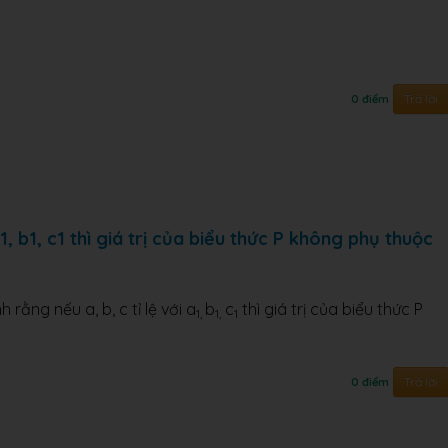
Trả lời
0 điểm
1, b1, c1 thì giá trị của biểu thức P không phụ thuộc
 rằng nếu a, b, c tỉ lệ với a
b
c
thì giá trị của biểu thức P
1,
1,
1
Trả lời
0 điểm