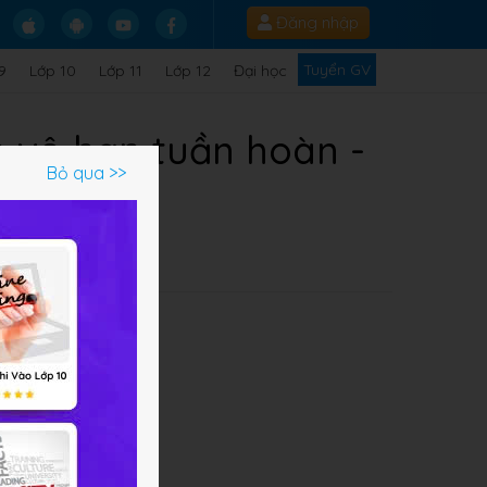
Đăng nhập
Tuyển GV
9
Lớp 10
Lớp 11
Lớp 12
Đại học
 vô hạn tuần hoàn -
Bỏ qua >>
gặp