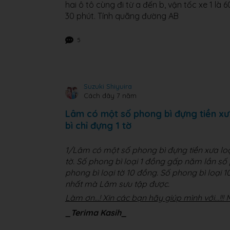
hai ô tô cùng đi từ a đến b, vận tốc xe 1 là 6
30 phút. Tính quãng đường AB
5
Suzuki Shiyuira
Cách đây 7 năm
Lâm có một số phong bì đựng tiền xư
bì chỉ đựng 1 tờ
1/Lâm có một số phong bì đựng tiền xưa loạ
tờ. Số phong bì loại 1 đồng gấp năm lần số 
phong bì loại tờ 10 đồng. Số phong bì loại 1
nhất mà Lâm sưu tập được.
Làm ơn...! Xin các bạn hãy giúp mình với...!!!
_Terima Kasih_