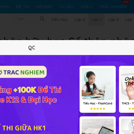
RÌNH
ĐỀ THI
HỎI ĐÁP
TƯ LIỆU
VIDEO
TRẮC NGHIỆM
Tiểu Học
Lớp 6
Lớp 7
Lớp 8
Lớp 
 phân hữu hạn Số thập phân
QC
Đại số 7
Lý thuyết
5
Trắc nghiệm
20
BT SGK
247
FAQ
phân hữu hạn - Số thập phân vô hạn tuần hoàn
nếu các em 
p không biết phương pháp giải từ SGK, Sách tham khảo, Các
 cộng đồng Toán
HỌC247
sẽ sớm giải đáp cho các em.