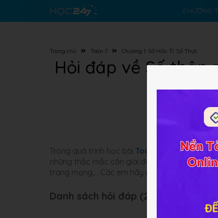
CHƯƠNG T
Trang chủ
Toán 7
Chương 1: Số Hữu Tỉ. Số Thực
Hỏi đáp về Số thập
Trong quá trình học bài
Toán 7 Bài 9
Số thập 
những thắc mắc cần giài đáp hay những bài tậ
trang mạng,... Các em hãy đặt câu hỏi ở đây
Danh sách hỏi đáp (247 câu):