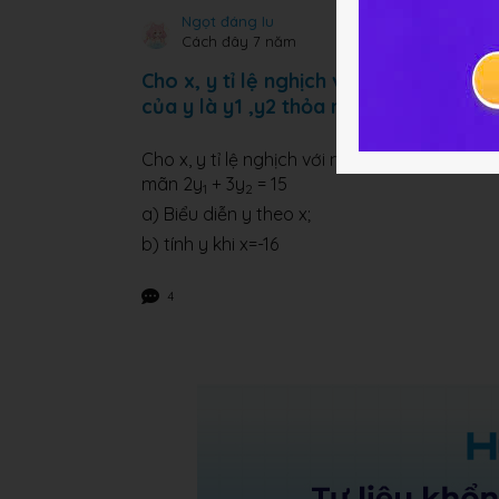
Ngọt đáng Iu
Cách đây 7 năm
Cho x, y tỉ lệ nghịch với nhau. Khi x nh
của y là y1 ,y2 thỏa mãn 2y1 + 3y2 = 1
Cho x, y tỉ lệ nghịch với nhau. Khi x nhận các 
mãn 2y
+ 3y
= 15
1
2
a) Biểu diễn y theo x;
b) tính y khi x=-16
4