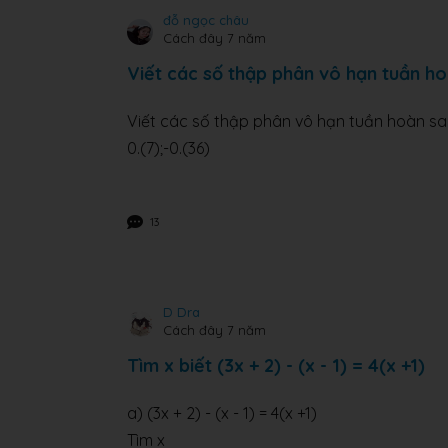
đỗ ngọc châu
Cách đây 7 năm
Viết các số thập phân vô hạn tuần hoà
Viết các số thập phân vô hạn tuần hoàn sa
0.(7);-0.(36)
13
D Dra
Cách đây 7 năm
Tìm x biết (3x + 2) - (x - 1) = 4(x +1)
a) (3x + 2) - (x - 1) = 4(x +1)
Tìm x