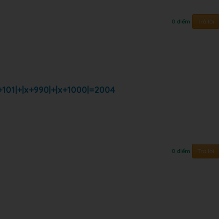
Trả lời
0 điểm
|x+101|+|x+990|+|x+1000|=2004
Trả lời
0 điểm