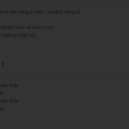
i với đời sống ở nước của ếch đồng là
 thuôn nhọn về phía trước.
 (giống chân vịt).
 7
biến thái.
i.
biến thái.
ái.