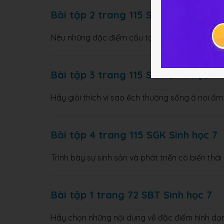
Bài tập 2 trang 115 SGK Sinh học 7
Nêu những đặc điểm cấu tạo ngoài chứng tỏ ếc
Bài tập 3 trang 115 SGK Sinh học 7
Hãy giải thích vì sao ếch thường sống ở nơi ẩ
Bài tập 4 trang 115 SGK Sinh học 7
Trình bày sự sinh sản và phát triển có biến thái
Bài tập 1 trang 72 SBT Sinh học 7
Hãy chọn những nội dung về đặc điểm hình dạn