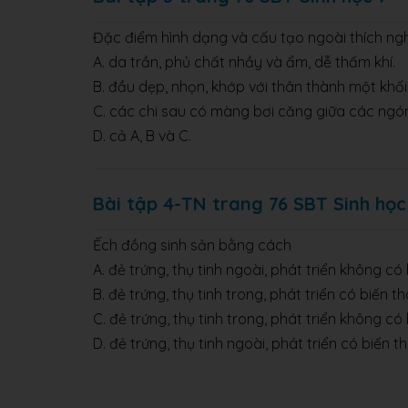
Đặc điểm hình dạng và cấu tạo ngoài thích ngh
A. da trần, phủ chất nhầy và ẩm, dễ thấm khí.
B. đầu dẹp, nhọn, khớp với thân thành một khối
C. các chi sau có màng bơi căng giữa các ngón
D. cả A, B và C.
Bài tập 4-TN trang 76 SBT Sinh học
Ếch đồng sinh sản bằng cách
A. đẻ trứng, thụ tinh ngoài, phát triển không có 
B. đẻ trứng, thụ tinh trong, phát triển có biến thá
C. đẻ trứng, thụ tinh trong, phát triển không có 
D. đẻ trứng, thụ tinh ngoài, phát triển có biến th