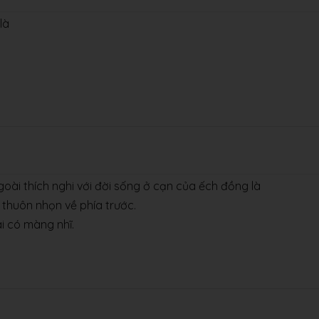
là
ài thích nghi với đời sống ở cạn của ếch đồng là
 thuôn nhọn về phía trước.
ai có màng nhĩ.