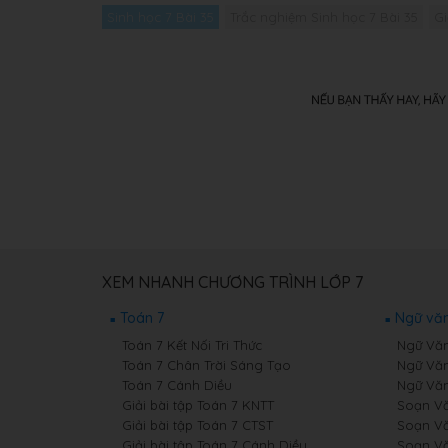
Sinh học 7 Bài 35
Trắc nghiệm Sinh học 7 Bài 35
Gi
XEM NHANH CHƯƠNG TRÌNH LỚP 7
Toán 7
Ngữ văn
Toán 7 Kết Nối Tri Thức
Ngữ Văn 
Toán 7 Chân Trời Sáng Tạo
Ngữ Văn
Toán 7 Cánh Diều
Ngữ Văn
Giải bài tập Toán 7 KNTT
Soạn Văn
Giải bài tập Toán 7 CTST
Soạn Vă
Giải bài tập Toán 7 Cánh Diều
Soạn Vă