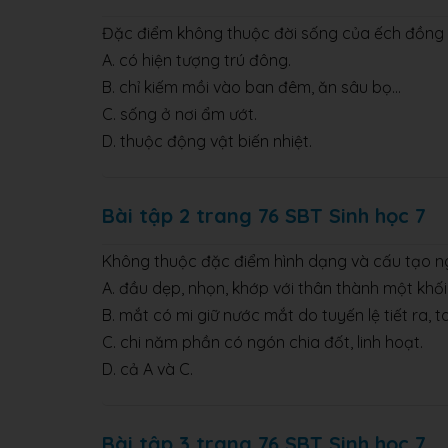
Đặc điểm không thuộc đời sống của ếch đồng 
A. có hiện tượng trú đông.
B. chỉ kiếm mồi vào ban đêm, ăn sâu bọ...
C. sống ở nơi ẩm ướt.
D. thuộc động vật biến nhiệt.
Bài tập 2 trang 76 SBT Sinh học 7
Không thuộc đặc điểm hình dạng và cấu tạo ngo
A. đầu dẹp, nhọn, khớp với thân thành một khối
B. mắt có mi giữ nước mắt do tuyến lệ tiết ra, t
C. chi năm phần có ngón chia đốt, linh hoạt.
D. cả A và C.
Bài tập 3 trang 76 SBT Sinh học 7