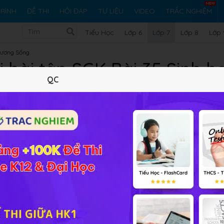
RÌNH
ĐỀ THI
HỎI ĐÁP
TƯ LIỆU
VIDEO
TRẮC NGHIỆM
Tiểu Học
Lớp 6
Lớp 7
Lớp 8
Lớp 
Xương Sống
i bài tập SGK Bài 35 Sinh h
QC
Lý thuyết
10
Trắc nghiệm
12
BT SGK
335
FA
Ếch đồng
giúp các em học sinh hiểu được các đặc điểm đời
ấu tạo ngoài của ếch thích nghi với đời sống vừa ở nước vừa
của ếch.
h nghi với đời sống ở nước?