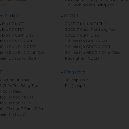
u 7
Giải Sách bài tập Tiếng Anh 7
và Địa lý 7
GDCD 7
& Địa lí 7 KNTT
GDCD 7 Kết Nối Tri Thức
& Địa lí 7 CTST
GDCD 7 Chân Trời Sáng Tạo
& Địa lí 7 Cánh Diều
GDCD 7 Cánh Diều
 tập LS và ĐL 7 KNTT
Giải bài tập GDCD 7 KNTT
 tập LS và ĐL 7 CTST
Giải bài tập GDCD 7 CTST
 tập LS và ĐL 7 Cánh Diều
Giải bài tập GDCD 7 Cánh Diều
iệm Lịch sử và Địa lí 7
Trắc nghiệm GDCD 7
7
Cộng đồng
7 Kết Nối Tri Thức
Hỏi đáp lớp 7
 7 Chân Trời Sáng Tạo
Tư liệu lớp 7
 7 Cánh Diều
 tập Tin học 7 KNTT
 tập Tin học 7 CTST
 tập Tin học 7 Cánh Diều
hiệm Tin học 7