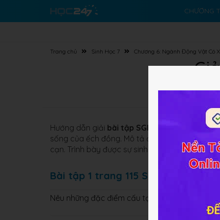
CHƯƠNG T
Trang chủ
Sinh Học 7
Chương 6: Ngành Động Vật Có 
Giả
Hướng dẫn giải
bài tập SGK
Sinh học 7
Bài 35:
sống của ếch đồng. Mô tả được các đặc điểm c
cạn. Trình bày được sự sinh sản và phát triển 
Bài tập 1 trang 115 SGK Sinh học 7
Nêu những đặc điểm cấu tạo ngoài của ếch thíc