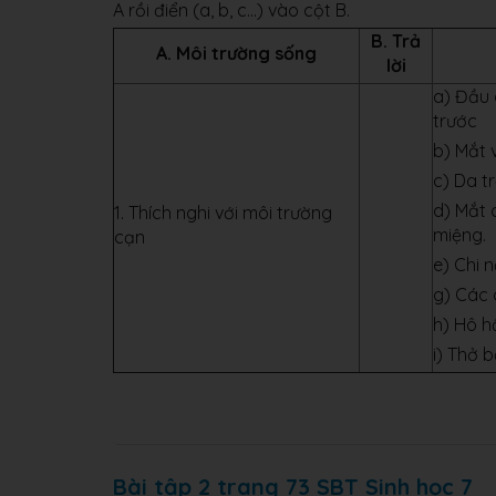
A rồi điển (a, b, c...) vào cột B.
B. Trả
A. Môi trường sống
lời
a) Đầu 
trước
b) Mắt v
c) Da t
d) Mắt 
1. Thích nghi với môi trường
miệng.
cạn
e) Chi 
g) Các 
h) Hô h
i) Thở 
Bài tập 2 trang 73 SBT Sinh học 7