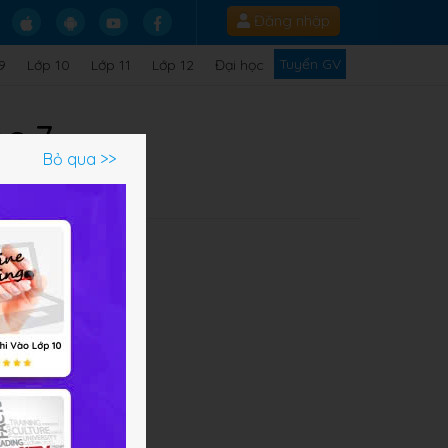
Đăng nhập
Tuyển GV
9
Lớp 10
Lớp 11
Lớp 12
Đại học
ọc 7
Bỏ qua >>
Q
 ở