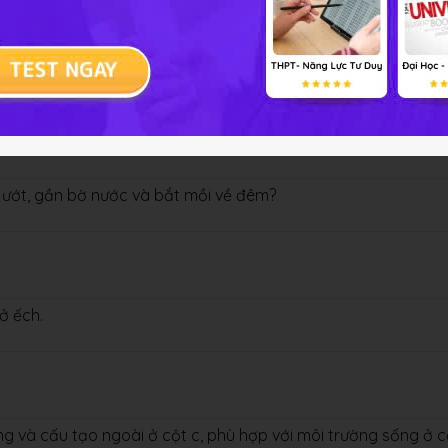
h cũng thích nghi với đời sống ở cạn?
m ướt, gần bờ nước và bắt mồi về đêm?
 ở ếch.
g và cấu tạo ngoài ở cột c, phù hợp với môi trường sống ở c