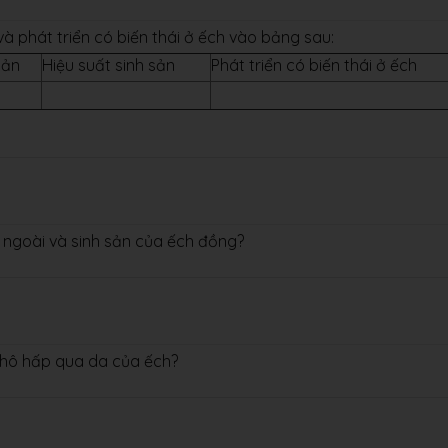
và phát triển có biến thái ở ếch vào bảng sau:
sản
Hiệu suất sinh sản
Phát triển có biến thái ở ếch
o ngoài và sinh sản của ếch đồng?
ự hô hấp qua da của ếch?