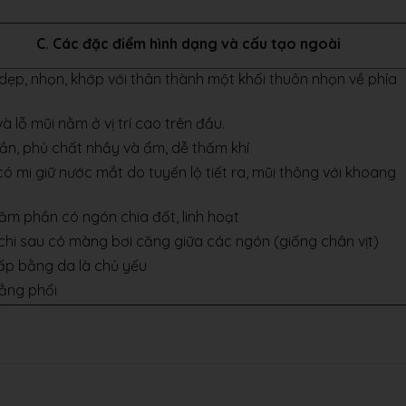
C. Các đặc điểm hình dạng và cấu tạo ngoài
dẹp, nhọn, khớp với thân thành một khối thuôn nhọn về phía
à lỗ mũi nằm ở vị trí cao trên đầu.
rần, phủ chất nhầy và ẩm, dễ thấm khí
có mi giữ nước mắt do tuyến lộ tiết ra, mũi thông với khoang
năm phần có ngón chia đốt, linh hoạt
chi sau có màng bơi căng giữa các ngón (giống chân vịt)
ấp bằng da là chủ yếu
bằng phổi