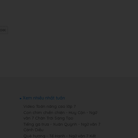
Xem nhiều nhất tuần
Video Toán nâng cao lớp 7
Con chim chiền chiện - Huy Cận - Ngữ
văn 7 Chân Trời Sáng Tạo
Tiếng gà trưa - Xuân Quỳnh - Ngữ văn 7
Cánh Diều
Quê hương - Tế Hanh - Ngữ văn 7 Kết