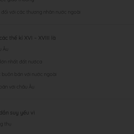
 đối với các thương nhân nước ngoài
c thế kỉ XVI – XVIII là
u Âu
lớn nhất đất nướca
c buôn bán với nước ngoài
 bán với châu Âu
 dần suy yếu vì
ng thụ