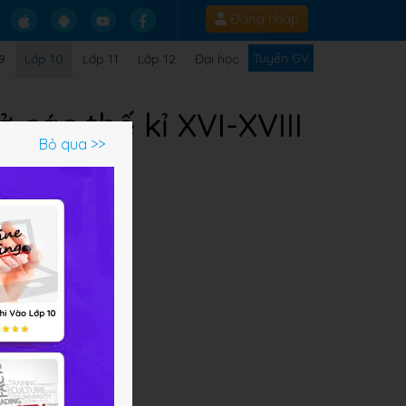
Đăng nhập
Tuyển GV
9
Lớp 10
Lớp 11
Lớp 12
Đại học
 các thế kỉ XVI-XVIII
Bỏ qua >>