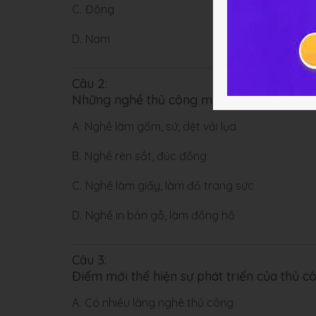
C.
Đông
D.
Nam
Câu 2:
Những nghề thủ công mới xuất hiện ở nước 
A.
Nghề làm gốm, sứ, dệt vải lụa
B.
Nghề rèn sắt, đúc đồng
C.
Nghề làm giấy, làm đồ trang sức
D.
Nghề in bản gỗ, làm đồng hồ
Câu 3:
Điểm mới thể hiện sự phát triển của thủ cô
A.
Có nhiều làng nghê thủ công