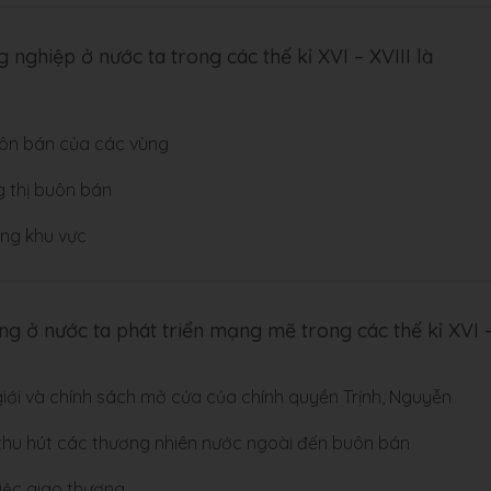
 nghiệp ở nước ta trong các thế kỉ XVI – XVIII là
uôn bán của các vùng
g thị buôn bán
ong khu vực
g ở nước ta phát triển mạng mẽ trong các thế kỉ XVI 
 giới và chính sách mở cửa của chính quyền Trịnh, Nguyễn
hu hút các thương nhiên nước ngoài đến buôn bán
việc giao thương