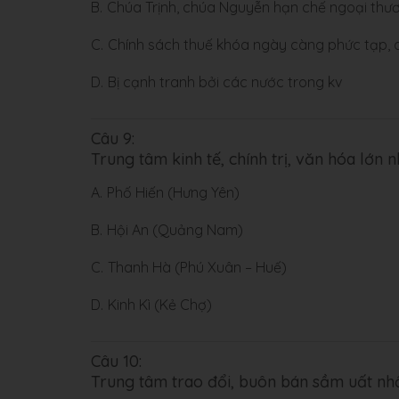
B.
Chúa Trịnh, chúa Nguyễn hạn chế ngoại thươn
C.
Chính sách thuế khóa ngày càng phức tạp, q
D.
Bị cạnh tranh bởi các nước trong kv
Câu 9:
Trung tâm kinh tế, chính trị, văn hóa lớn n
A.
Phố Hiến (Hưng Yên)
B.
Hội An (Quảng Nam)
C.
Thanh Hà (Phú Xuân – Huế)
D.
Kinh Kì (Kẻ Chợ)
Câu 10:
Trung tâm trao đổi, buôn bán sầm uất nh