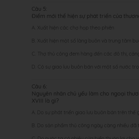
Câu 5:
Điểm mới thể hiện sự phát triển của thương
A.
Xuất hiện các chợ họp theo phiên
B.
Xuất hiện một số làng buôn và trung tâm b
C.
Thợ thủ công đem hàng đến các đô thị, cản
D.
Có sự giao lưu buôn bán với một số nước tr
Câu 6:
Nguyên nhân chủ yếu làm cho ngoại thươn
XVIII là gì?
A.
Do sự phát triển giao lưu buôn bán trên thế
B.
Do sản phẩm thủ công ngày càng nhiều đã t
C.
Do nước ta có nhiều cửa biển thuận lợi cho 