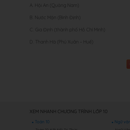
A.
Hội An (Quảng Nam)
B.
Nước Mặn (Bình Định)
C.
Gia Định (thành phố Hồ Chí Minh)
D.
Thanh Hà (Phú Xuân – Huế)
XEM NHANH CHƯƠNG TRÌNH LỚP 10
Toán 10
Ngữ văn
Toán 10 Kết Nối Tri Thức
Ngữ Văn 