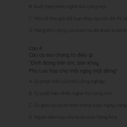
B.
Xuất hiện nhiều nghề thủ công mới
C.
Một số thợ giỏi đã họp nhau tại các đô thị,
D.
Hàng thủ công của nước ta đã được buôn b
Câu 4:
Câu ca sau chứng tỏ điều gì
"Đình Bảng bán ấm, bán khay
Phù Lưu họp chợ mỗi ngày một đông"
A.
Sự phát triển của thủ công nghiệp
B.
Sự xuất hiện nhiều nghề thủ công mới
C.
Sự giao lưu buôn bán trong nước ngày càng 
D.
Người dân họp chợ buôn bán hàng hóa