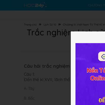
CHƯƠNG T
Trang chủ
Lịch Sử 10
Chương III: Việt Nam Từ Thế Kỉ X
Trắc nghiệm Lịch sử 
Câu hỏi trắc nghiệm (10 câu):
Câu 1:
Đến thế kỉ XVII, lãnh thổ đất nước ta đượ
A.
Tây
B.
Bắc