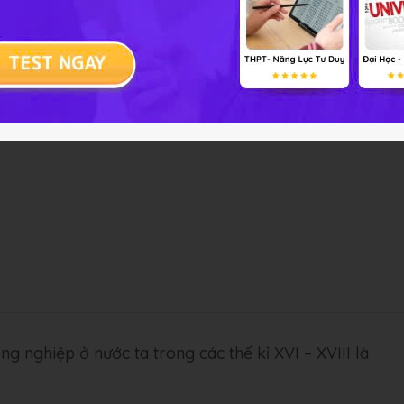
ta trong các thế kỉ XVI – XVIII là
ng nghiệp ở nước ta trong các thế kỉ XVI – XVIII là