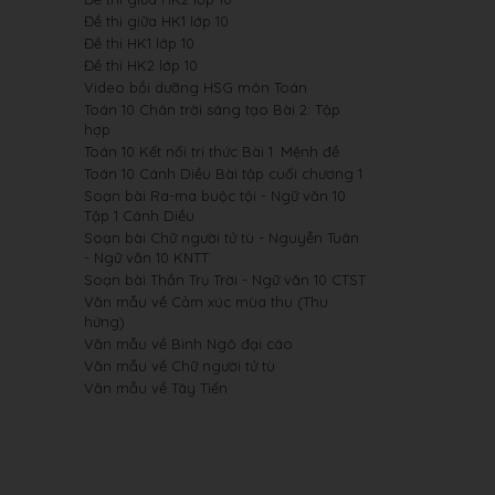
Đề thi giữa HK1 lớp 10
Đề thi HK1 lớp 10
Đề thi HK2 lớp 10
Video bồi dưỡng HSG môn Toán
Toán 10 Chân trời sáng tạo Bài 2: Tập
hợp
Toán 10 Kết nối tri thức Bài 1: Mệnh đề
Toán 10 Cánh Diều Bài tập cuối chương 1
Soạn bài Ra-ma buộc tội - Ngữ văn 10
Tập 1 Cánh Diều
Soạn bài Chữ người tử tù - Nguyễn Tuân
- Ngữ văn 10 KNTT
Soạn bài Thần Trụ Trời - Ngữ văn 10 CTST
Văn mẫu về Cảm xúc mùa thu (Thu
hứng)
Văn mẫu về Bình Ngô đại cáo
Văn mẫu về Chữ người tử tù
Văn mẫu về Tây Tiến