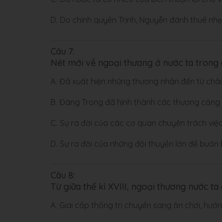
D.
Do chính quyền Trịnh, Nguyễn đánh thuế nhẹ
Câu 7:
Nét mới về ngoại thương ở nước ta trong cá
A.
Đã xuất hiện những thương nhân đến từ châ
B.
Đàng Trong đã hình thành các thương cảng 
C.
Sự ra đời của các cơ quan chuyên trách việ
D.
Sự ra đời của những đội thuyền lớn để buôn
Câu 8:
Từ giữa thế kỉ XVIII, ngoại thương nước ta
A.
Giai cấp thống trị chuyển sang ăn chới, hưở