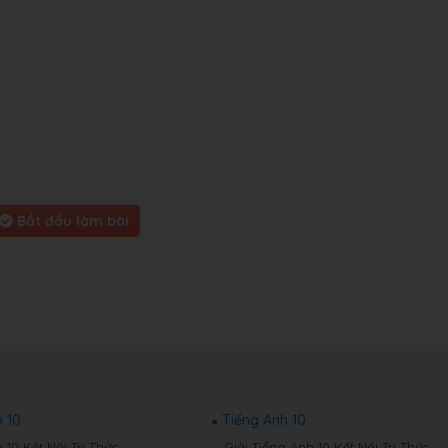
Bắt đầu làm bài
 10
Tiếng Anh 10
10 Kết Nối Tri Thức
Giải Tiếng Anh 10 Kết Nối Tri Thức