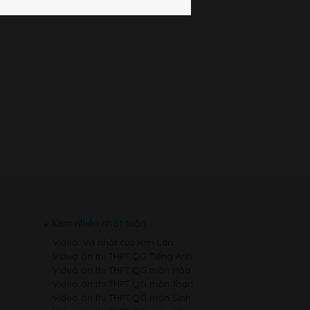
Xem nhiều nhất tuần
Video: Vợ nhặt của Kim Lân
Video ôn thi THPT QG Tiếng Anh
Video ôn thi THPT QG môn Hóa
Video ôn thi THPT QG môn Toán
Video ôn thi THPT QG môn Sinh