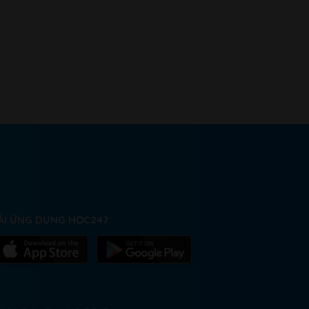
ẢI ỨNG DỤNG HỌC247