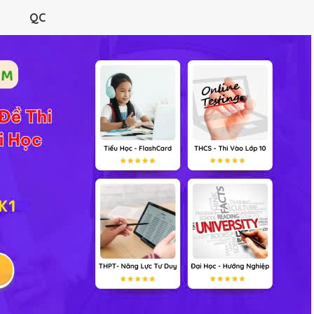
RÌNH
ĐỀ THI
HỎI ĐÁP
TƯ LIỆU
VIDEO
TRẮC NGHIỆM
QC
tống thị khánh loAn's Profil
Bạn bè
(0)
Không có Hoạt động g
Không có Điểm thưởng 