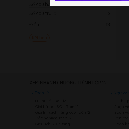
Số câu hỏi
1
Số câu trả lời
3
Điểm
18
Kết bạn
XEM NHANH CHƯƠNG TRÌNH LỚP 12
Toán 12
Ngữ văn
Lý thuyết Toán 12
Lý thuy
Giải bài tập SGK Toán 12
Soạn vă
Giải BT sách nâng cao Toán 12
Soạn vă
Trắc nghiệm Toán 12
Văn mẫu
Giải Tích 12 Chương 1
Soạn bà