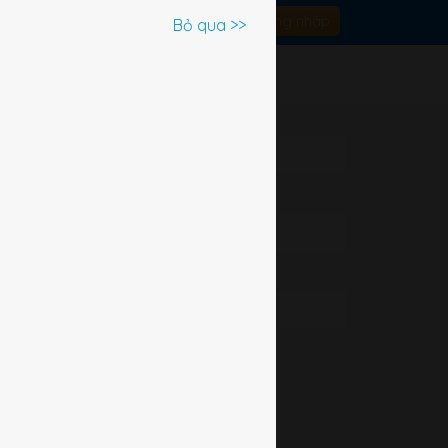
Đăng nhập
Bỏ qua >>
e
ần đây
gần đây