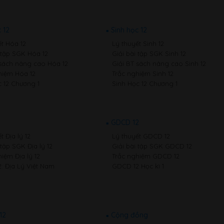
 12
Sinh học 12
ết Hóa 12
Lý thuyết Sinh 12
i tập SGK Hóa 12
Giải bài tập SGK Sinh 12
 sách nâng cao Hóa 12
Giải BT sách nâng cao Sinh 12
hiệm Hóa 12
Trắc nghiệm Sinh 12
 12 Chương 1
Sinh Học 12 Chương 1
2
GDCD 12
t Địa lý 12
Lý thuyết GDCD 12
 tập SGK Địa lý 12
Giải bài tập SGK GDCD 12
iệm Địa lý 12
Trắc nghiệm GDCD 12
2: Địa Lý Việt Nam
GDCD 12 Học kì 1
12
Cộng đồng