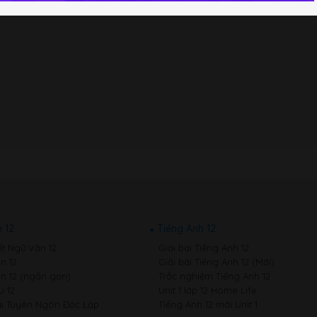
 12
Tiếng Anh 12
ết Ngữ Văn 12
Giải bài Tiếng Anh 12
n 12
Giải bài Tiếng Anh 12 (Mới)
n 12 (ngắn gọn)
Trắc nghiệm Tiếng Anh 12
 12
Unit 1 lớp 12 Home Life
i Tuyên Ngôn Độc Lập
Tiếng Anh 12 mới Unit 1