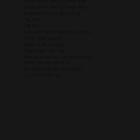
Video ôn thi THPT QG môn Văn
Video ôn thi THPT QG môn Vật lý
Ai đã đặt tên cho dòng sông
Tây Tiến
Việt Bắc
Nghị luận về một bài thơ, đoạn thơ
Sóng- Xuân Quỳnh
Người lái đò sông Đà
Tuyên Ngôn Độc Lập
Khái quát văn học Việt Nam từ đầu
CMT8 1945 đến thế kỉ XX
Đất Nước- Nguyễn Khoa Điềm
Cực trị của hàm số