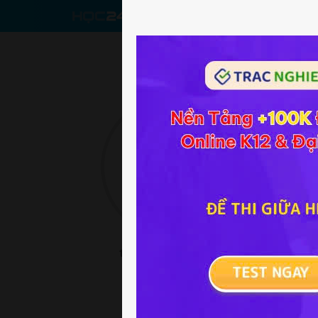
CHƯƠNG T
tống thị khánh loAn
19/08/2005