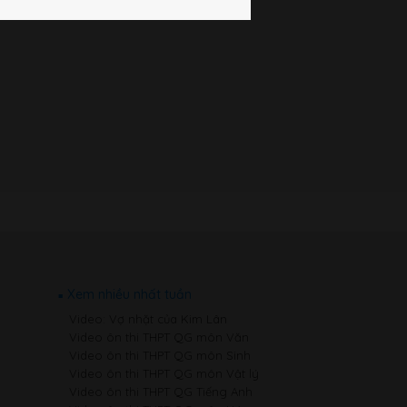
Xem nhiều nhất tuần
Video: Vợ nhặt của Kim Lân
Video ôn thi THPT QG môn Văn
Video ôn thi THPT QG môn Sinh
Video ôn thi THPT QG môn Vật lý
Video ôn thi THPT QG Tiếng Anh