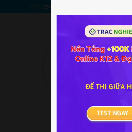
CHƯƠNG T
.........
08/03/2020