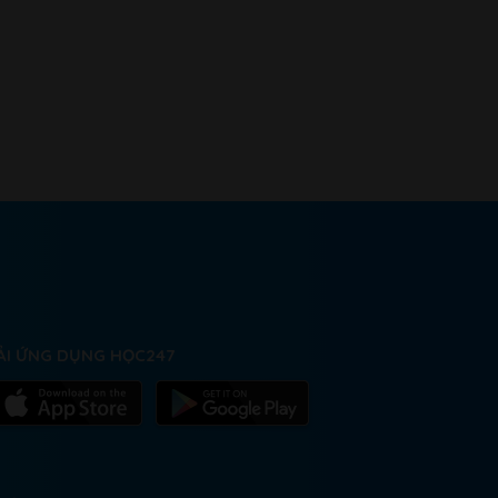
ẢI ỨNG DỤNG HỌC247