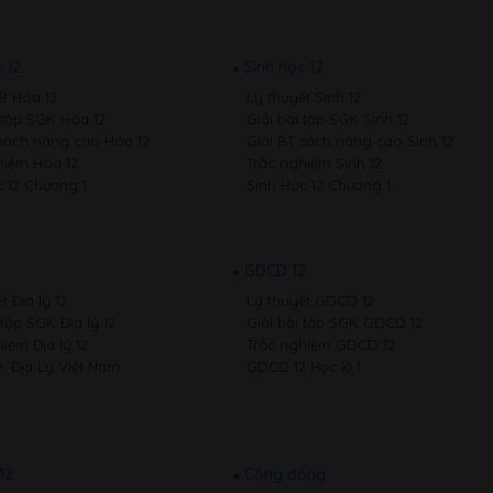
 12
Sinh học 12
ết Hóa 12
Lý thuyết Sinh 12
i tập SGK Hóa 12
Giải bài tập SGK Sinh 12
 sách nâng cao Hóa 12
Giải BT sách nâng cao Sinh 12
hiệm Hóa 12
Trắc nghiệm Sinh 12
 12 Chương 1
Sinh Học 12 Chương 1
2
GDCD 12
t Địa lý 12
Lý thuyết GDCD 12
 tập SGK Địa lý 12
Giải bài tập SGK GDCD 12
iệm Địa lý 12
Trắc nghiệm GDCD 12
2: Địa Lý Việt Nam
GDCD 12 Học kì 1
12
Cộng đồng