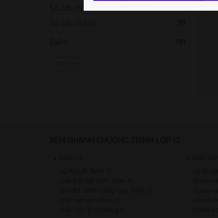
Số câu hỏi
0
Số câu trả lời
39
Điểm
191
Kết bạn
XEM NHANH CHƯƠNG TRÌNH LỚP 12
Toán 12
Ngữ văn
Lý thuyết Toán 12
Lý thuy
Giải bài tập SGK Toán 12
Soạn vă
Giải BT sách nâng cao Toán 12
Soạn vă
Trắc nghiệm Toán 12
Văn mẫu
Giải Tích 12 Chương 1
Soạn bà