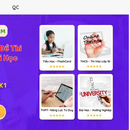
RÌNH
ĐỀ THI
HỎI ĐÁP
TƯ LIỆU
VIDEO
TRẮC NGHIỆM
QC
.........'s Profile
Bạn bè
(0)
Không có Hoạt động g
Không có Điểm thưởng 