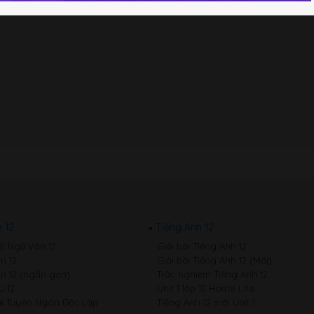
 12
Tiếng Anh 12
ết Ngữ Văn 12
Giải bài Tiếng Anh 12
n 12
Giải bài Tiếng Anh 12 (Mới)
n 12 (ngắn gọn)
Trắc nghiệm Tiếng Anh 12
 12
Unit 1 lớp 12 Home Life
i Tuyên Ngôn Độc Lập
Tiếng Anh 12 mới Unit 1