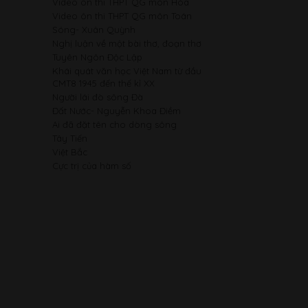
Video ôn thi THPT QG môn Hóa
Video ôn thi THPT QG môn Toán
Sóng- Xuân Quỳnh
Nghị luận về một bài thơ, đoạn thơ
Tuyên Ngôn Độc Lập
Khái quát văn học Việt Nam từ đầu
CMT8 1945 đến thế kỉ XX
Người lái đò sông Đà
Đất Nước- Nguyễn Khoa Điềm
Ai đã đặt tên cho dòng sông
Tây Tiến
Việt Bắc
Cực trị của hàm số