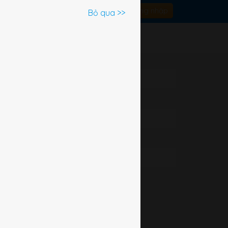
Đăng nhập
Bỏ qua >>
ần đây
gần đây