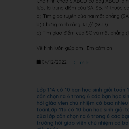
Cho hình chóp S.ABCD có đáy ABCD là hìn
lượt là trung điểm của SA, SB. M thuộc c
a) Tìm giao tuyến của hai mặt phẳng (S
b) Chứng minh rằng: IJ // (SCD).
c) Tìm giao điểm của SC và mặt phẳng (
Vẽ hình luôn giúp em . Em cảm ơn
04/12/2022
|
0 Trả lời
Lớp 11A có 10 bạn học sinh giỏi toán 
cần chọn ra 6 trong 6 các bạn học sin
hỏi giáo viên chủ nhiệm có bao nhiêu 
toánLớp 11a có 10 bạn học sinh giỏi 
của lớp cần chọn ra 6 trong 6 các bạn
trường hỏi giáo viên chủ nhiệm có ba