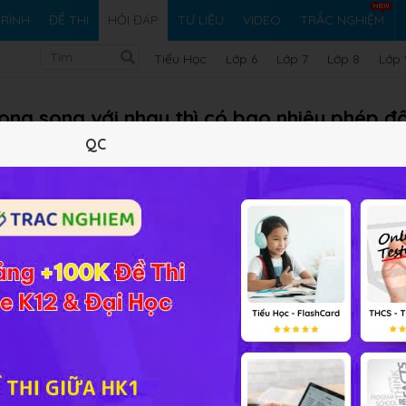
RÌNH
ĐỀ THI
HỎI ĐÁP
TƯ LIỆU
VIDEO
TRẮC NGHIỆM
Tiểu Học
Lớp 6
Lớp 7
Lớp 8
Lớp 
ong song với nhau thì có bao nhiêu phép đố
QC
Vi ph
Chương 1 Bài 4
Giải bài tập Hình học 11 Chương 1 Bài 4