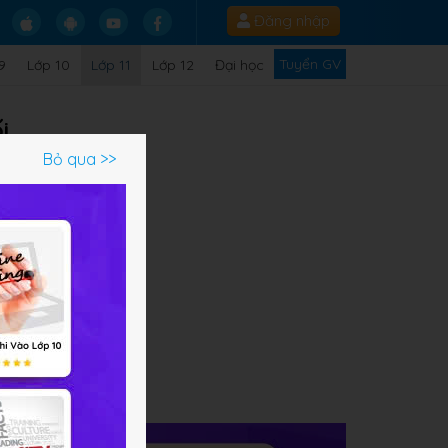
Đăng nhập
Tuyển GV
9
Lớp 10
Lớp 11
Lớp 12
Đại học
i
Bỏ qua >>
ạm