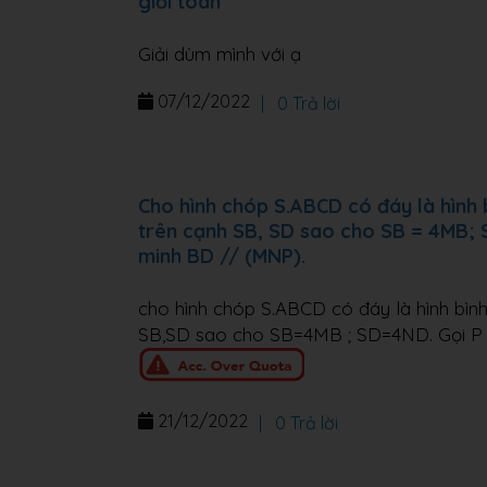
giỏi toán
Giải dùm mình với ạ
07/12/2022
|
0 Trả lời
Cho hình chóp S.ABCD có đáy là hình b
trên cạnh SB, SD sao cho SB = 4MB; S
minh BD // (MNP).
cho hình chóp S.ABCD có đáy là hình bình
SB,SD sao cho SB=4MB ; SD=4ND. Gọi P l
21/12/2022
|
0 Trả lời