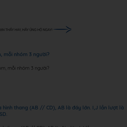
m, mỗi nhóm 3 người?
hóm, mỗi nhóm 3 người?
ình thang (AB // CD), AB là đáy lớn. I,J lần lượt là
SD.