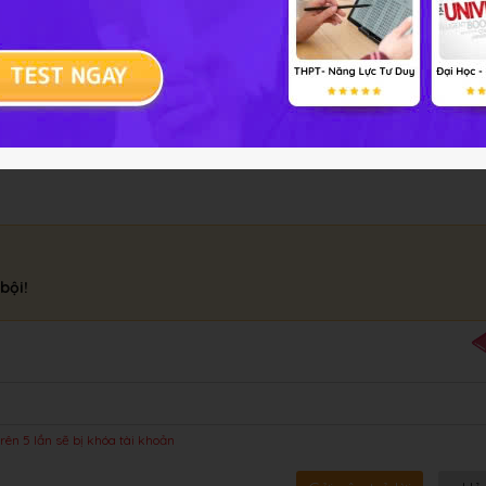
ung điểm I của AB chính là tâm đối xứng của hình. Có vô số điểm
bội!
rên 5 lần sẽ bị khóa tài khoản