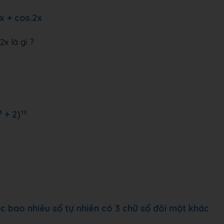
x + cos.2x
x là gì ?
 + 2)¹²
ợc bao nhiêu số tự nhiên có 3 chữ số đôi một khác