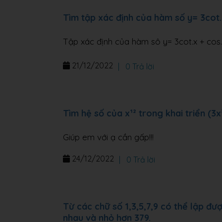
Tìm tập xác định của hàm số y= 3cot.
Tập xác định của hàm sô y= 3cot.x + cos.2
21/12/2022
|
0 Trả lời
Tìm hệ số của x¹² trong khai triển (3x³
Giúp em với ạ cần gấp!!!
24/12/2022
|
0 Trả lời
Từ các chữ số 1,3,5,7,9 có thể lập đư
nhau và nhỏ hơn 379.