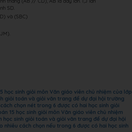
h thang (AB // CD), AB là đáy lớn. I,J lần
ạnh SD.
AD) và (SBC)
IJM).
15 học sinh giỏi môn Văn giáo viên chủ nhiệm của lớp
h giỏi toán và giỏi văn trang để dự đại hội trường
cách chọn nét trong 6 được có hai học sinh giỏi
toán 15 học sinh giỏi môn Văn giáo viên chủ nhiệm
 học sinh giỏi toán và giỏi văn trang để dự đại hội
o nhiêu cách chọn nếu trong 6 được có hai học sinh