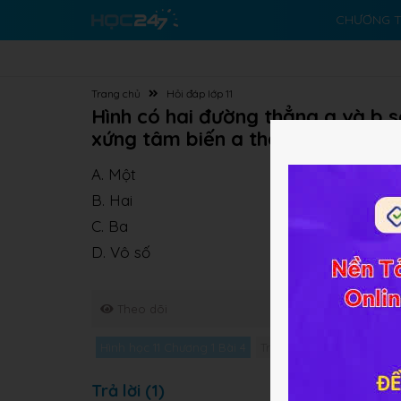
CHƯƠNG T
Trang chủ
Hỏi đáp lớp 11
Hình có hai đường thẳng a và b s
xứng tâm biến a thành b?
A. Một
B. Hai
C. Ba
D. Vô số
Theo dõi
Hình học 11 Chương 1 Bài 4
Trắc nghiệm Hình học 11 
Trả lời (1)