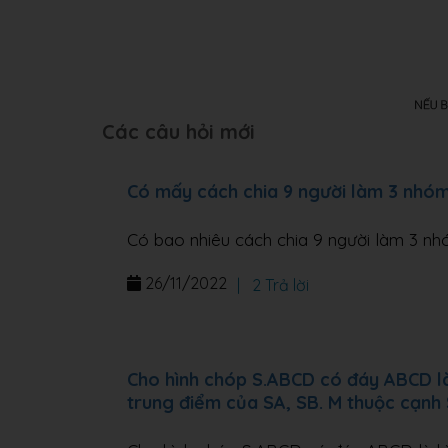
Các câu hỏi mới
Có mấy cách chia 9 người làm 3 nhó
Có bao nhiêu cách chia 9 người làm 3 n
26/11/2022
|
2 Trả lời
Cho hình chóp S.ABCD có đáy ABCD là h
trung điểm của SA, SB. M thuộc cạnh 