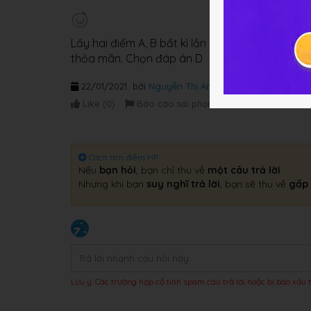
Lấy hai điểm A, B bất kì lần lượt thuộc a, b. Tr
thỏa mãn. Chọn đáp án D
22/01/2021
bởi
Nguyễn Thị An
Like (
0
)
Báo cáo sai phạm
Cách tích điểm HP
Nếu
bạn hỏi
, bạn chỉ thu về
một câu trả lời
.
Nhưng khi bạn
suy nghĩ trả lời
, bạn sẽ thu về
gấp 
Lưu ý: Các trường hợp cố tình spam câu trả lời hoặc bị báo xấu t