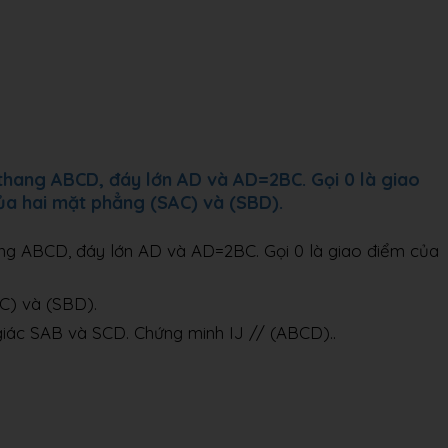
 thang ABCD, đáy lớn AD và AD=2BC. Gọi 0 là giao
ủa hai mặt phẳng (SAC) và (SBD).
ang ABCD, đáy lớn AD và AD=2BC. Gọi 0 là giao điểm của
C) và (SBD).
 giác SAB và SCD. Chứng minh IJ // (ABCD)..