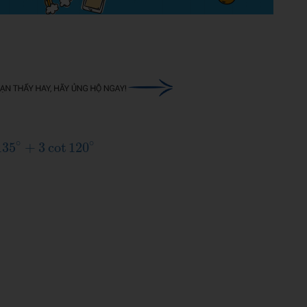
∘
+
3
cot
120
∘
∘
∘
135
+
3
cot
120