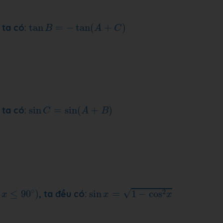
tan
B
=
−
tan
(
A
+
C
)
 ta có:
tan
=
−
tan
(
+
)
B
A
C
sin
C
=
sin
(
A
+
B
)
 ta có:
sin
=
sin
(
+
)
C
A
B
sin
x
=
1
−
cos
2
x
≤
90
∘
)
∘
√
2
≤
90
)
, ta đều có:
sin
=
1
−
cos
x
x
x