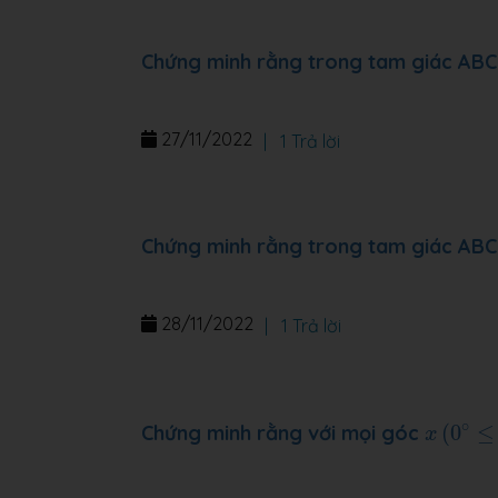
Chứng minh rằng trong tam giác ABC
27/11/2022
|
1 Trả lời
Chứng minh rằng trong tam giác ABC
28/11/2022
|
1 Trả lời
x
(
0
∘
≤
x
∘
Chứng minh rằng với mọi góc
(
0
≤
x