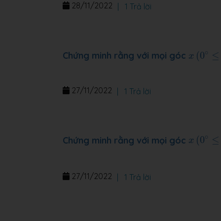
28/11/2022
|
1 Trả lời
x
(
0
∘
≤
x
∘
Chứng minh rằng với mọi góc
(
0
≤
x
27/11/2022
|
1 Trả lời
x
(
0
∘
≤
x
∘
Chứng minh rằng với mọi góc
(
0
≤
x
27/11/2022
|
1 Trả lời