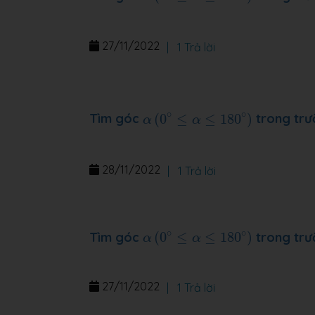
27/11/2022
|
1 Trả lời
α
(
0
∘
≤
α
≤
180
∘
)
∘
∘
Tìm góc
(
0
≤
≤
180
)
trong trư
α
α
28/11/2022
|
1 Trả lời
α
(
0
∘
≤
α
≤
180
∘
)
∘
∘
Tìm góc
(
0
≤
≤
180
)
trong trư
α
α
27/11/2022
|
1 Trả lời