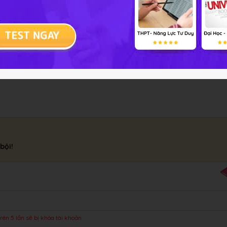
ên ta có:
bội!
rên 5 lần sẽ bị khóa tài khoản