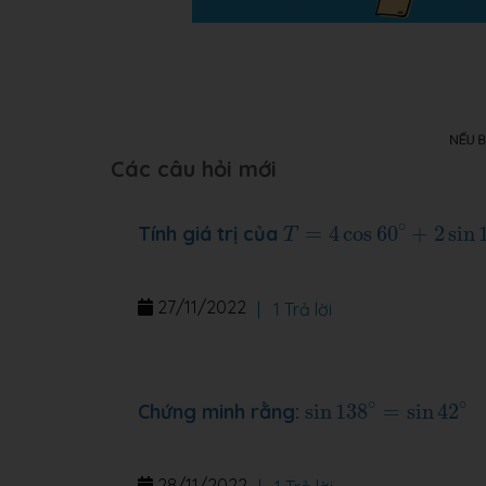
Các câu hỏi mới
T
=
4
cos
60
∘
+
2
sin
135
∘
Tính giá trị của
=
4
cos
60
+
2
sin
T
27/11/2022
|
1 Trả lời
sin
138
∘
=
sin
42
∘
∘
∘
Chứng minh rằng:
sin
138
=
sin
42
28/11/2022