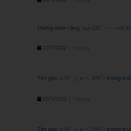
|
1 Trả lời
tan
125
∘
=
−
cot
35
∘
∘
Chứng minh rằng:
tan
125
=
−
cot
3
27/11/2022
|
1 Trả lời
α
(
0
∘
≤
α
≤
180
∘
)
∘
∘
Tìm góc
(
0
≤
≤
180
)
trong trư
α
α
27/11/2022
|
1 Trả lời
α
(
0
∘
≤
α
≤
180
∘
)
∘
∘
Tìm góc
(
0
≤
≤
180
)
trong trư
α
α