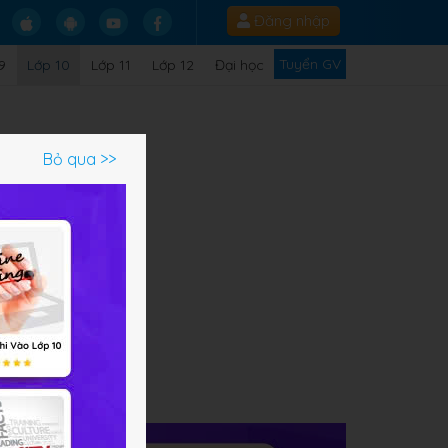
Đăng nhập
Tuyển GV
9
Lớp 10
Lớp 11
Lớp 12
Đại học
Bỏ qua >>
ạm