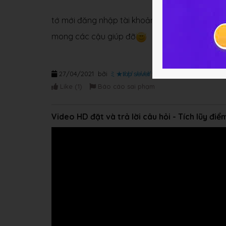
tớ mới đăng nhập tài khoản hôm nay
mong các cậu giúp đỡ
27/04/2021
bởi
ミ★t̸o̸p̸ s̸e̸v̸e̸r̸ v̸n̸★彡
Like (
1
)
Báo cáo sai phạm
Video HD đặt và trả lời câu hỏi - Tích lũy đi