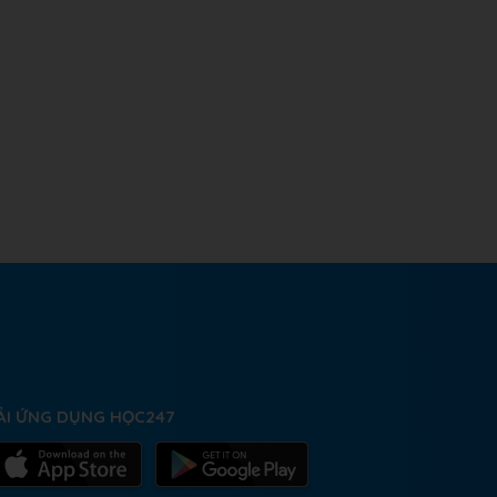
ẢI ỨNG DỤNG HỌC247