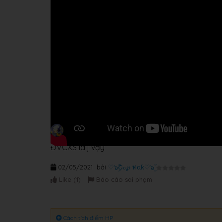
ĐVCXS là j vậy
02/05/2021
bởi
♡๖ۣۜՇℴ℘ ทαƙ♡๖ۣۜ
Like (
1
)
Báo cáo sai phạm
Cách tích điểm HP