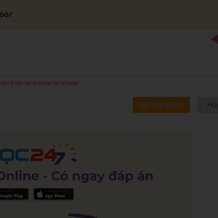
bội!
rên 5 lần sẽ bị khóa tài khoản
Gửi câu trả lời
Hủ