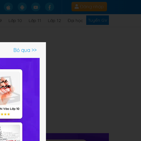
Đăng nhập
Tuyển GV
9
Lớp 10
Lớp 11
Lớp 12
Đại học
Bỏ qua >>
ạm