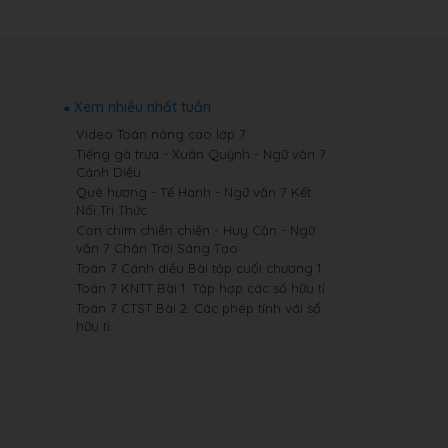
Xem nhiều nhất tuần
Video Toán nâng cao lớp 7
Tiếng gà trưa - Xuân Quỳnh - Ngữ văn 7
Cánh Diều
Quê hương - Tế Hanh - Ngữ văn 7 Kết
Nối Tri Thức
Con chim chiền chiện - Huy Cận - Ngữ
văn 7 Chân Trời Sáng Tạo
Toán 7 Cánh diều Bài tập cuối chương 1
Toán 7 KNTT Bài 1: Tập hợp các số hữu tỉ
Toán 7 CTST Bài 2: Các phép tính với số
hữu tỉ