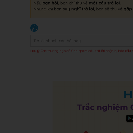
Nếu
bạn hỏi
, bạn chỉ thu về
một câu trả lời
.
Nhưng khi bạn
suy nghĩ trả lời
, bạn sẽ thu về
gấp 
Lưu ý: Các trường hợp cố tình spam câu trả lời hoặc bị báo xấu t