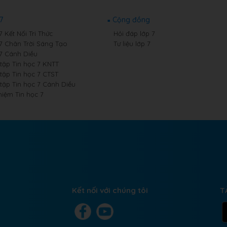
7
Cộng đồng
7 Kết Nối Tri Thức
Hỏi đáp lớp 7
 7 Chân Trời Sáng Tạo
Tư liệu lớp 7
 7 Cánh Diều
 tập Tin học 7 KNTT
 tập Tin học 7 CTST
 tập Tin học 7 Cánh Diều
hiệm Tin học 7
Kết nối với chúng tôi
T