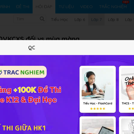
RÌNH
ĐỀ THI
HỎI ĐÁP
TƯ LIỆU
VIDEO
TRẮC NGHIỆM
Tiểu Học
Lớp 6
Lớp 7
Lớp 8
Lớp 
à ĐVKCXS đối vs mùa màng
QC
 lợi và có hại cho mùa màng
Vi ph
iải bài tập Sinh học 7 Bài 59