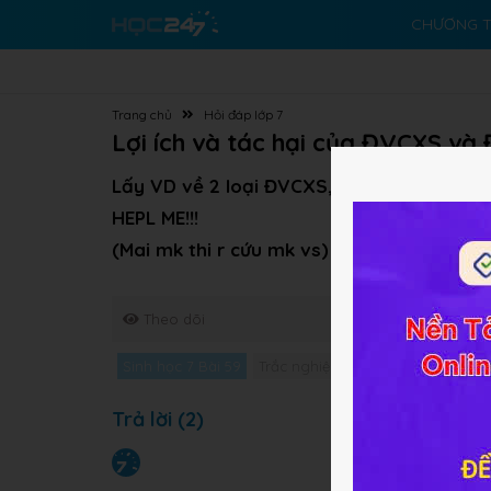
CHƯƠNG T
Trang chủ
Hỏi đáp lớp 7
Lợi ích và tác hại của ĐVCXS v
Lấy VD về 2 loại ĐVCXS, 2 loại ĐVKXS có
HEPL ME!!!
(Mai mk thi r cứu mk vs)
Theo dõi
Sinh học 7 Bài 59
Trắc nghiệm Sinh học 7 Bài 59
G
Trả lời (2)