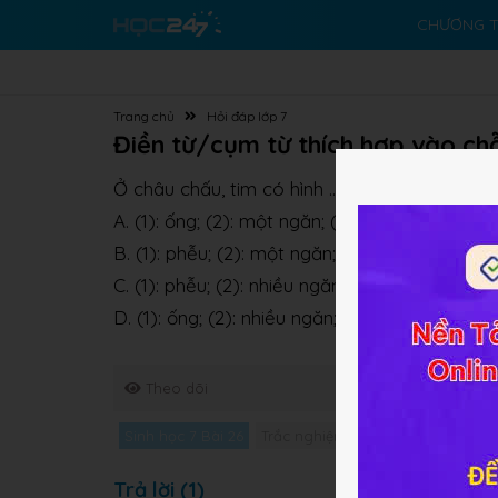
CHƯƠNG T
Trang chủ
Hỏi đáp lớp 7
Điền từ/cụm từ thích hợp vào chỗ
Ở châu chấu, tim có hình …(1)…, có …(2)… và n
A. (1): ống; (2): một ngăn; (3): mặt bụng
B. (1): phễu; (2): một ngăn; (3): mặt lưng
C. (1): phễu; (2): nhiều ngăn; (3): mặt bụng
D. (1): ống; (2): nhiều ngăn; (3): mặt lưng
Theo dõi
Sinh học 7 Bài 26
Trắc nghiệm Sinh học 7 Bài 26
G
Trả lời (1)