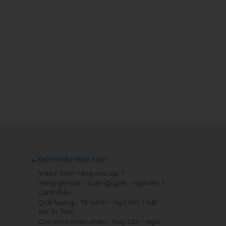
Xem nhiều nhất tuần
Video Toán nâng cao lớp 7
Tiếng gà trưa - Xuân Quỳnh - Ngữ văn 7
Cánh Diều
Quê hương - Tế Hanh - Ngữ văn 7 Kết
Nối Tri Thức
Con chim chiền chiện - Huy Cận - Ngữ