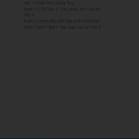
văn 7 Chân Trời Sáng Tạo
Toán 7 CTST Bài 2: Các phép tính với số
hữu tỉ
Toán 7 Cánh diều Bài tập cuối chương 1
Toán 7 KNTT Bài 1: Tập hợp các số hữu tỉ