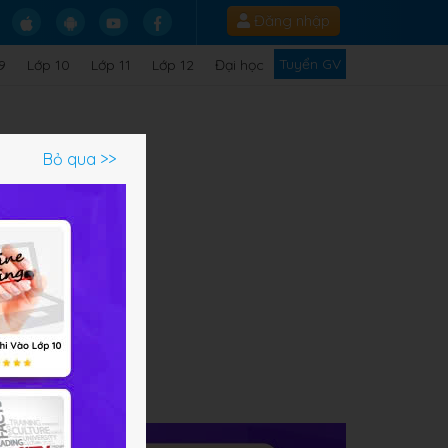
Đăng nhập
Tuyển GV
9
Lớp 10
Lớp 11
Lớp 12
Đại học
Bỏ qua >>
ạm