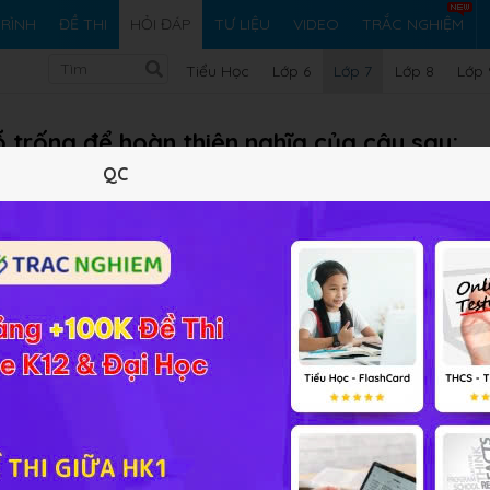
RÌNH
ĐỀ THI
HỎI ĐÁP
TƯ LIỆU
VIDEO
TRẮC NGHIỆM
Tiểu Học
Lớp 6
Lớp 7
Lớp 8
Lớp 
 trống để hoàn thiện nghĩa của câu sau:
QC
ằm ở …(3)….
Vi ph
iải bài tập Sinh học 7 Bài 26