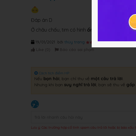
Đáp án D
Ở châu chấu, tim có hình
ống
, có
nhiều ngăn
v
19/01/2021
bởi
thùy trang
Like (
0
)
Báo cáo sai phạm
Cách tích điểm HP
Nếu
bạn hỏi
, bạn chỉ thu về
một câu trả lời
.
Nhưng khi bạn
suy nghĩ trả lời
, bạn sẽ thu về
gấp 
Lưu ý: Các trường hợp cố tình spam câu trả lời hoặc bị báo xấu t