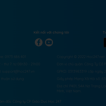
Kết nối với chúng tôi
T
ne: 0973 686 401
Copyright © 2022 Hoc247.net
 - thứ 7: từ 08h30 - 21h00
Đơn vị chủ quản: Công Ty Cổ
l: support@hoc247.vn
GPKD: 0313983319 cấp ngày 
 thuận sử dụng
Giấy phép Mạng Xã Hội số:
63
Địa chỉ: P401, 54A Nơ Trang L
Minh, Việt Nam.
Giám đốc Công ty CP Giáo Dục Học 247