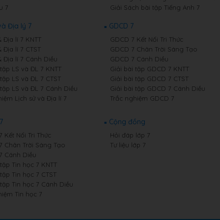
u 7
Giải Sách bài tập Tiếng Anh 7
và Địa lý 7
GDCD 7
& Địa lí 7 KNTT
GDCD 7 Kết Nối Tri Thức
& Địa lí 7 CTST
GDCD 7 Chân Trời Sáng Tạo
& Địa lí 7 Cánh Diều
GDCD 7 Cánh Diều
 tập LS và ĐL 7 KNTT
Giải bài tập GDCD 7 KNTT
 tập LS và ĐL 7 CTST
Giải bài tập GDCD 7 CTST
 tập LS và ĐL 7 Cánh Diều
Giải bài tập GDCD 7 Cánh Diều
iệm Lịch sử và Địa lí 7
Trắc nghiệm GDCD 7
7
Cộng đồng
7 Kết Nối Tri Thức
Hỏi đáp lớp 7
 7 Chân Trời Sáng Tạo
Tư liệu lớp 7
 7 Cánh Diều
 tập Tin học 7 KNTT
 tập Tin học 7 CTST
 tập Tin học 7 Cánh Diều
hiệm Tin học 7