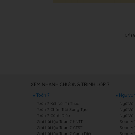
XEM NHANH CHƯƠNG TRÌNH LỚP 7
Toán 7
Ngữ văn
Toán 7 Kết Nối Tri Thức
Ngữ Văn 
Toán 7 Chân Trời Sáng Tạo
Ngữ Văn
Toán 7 Cánh Diều
Ngữ Văn
Giải bài tập Toán 7 KNTT
Soạn Văn
Giải bài tập Toán 7 CTST
Soạn Vă
Giải bài tập Toán 7 Cánh Diều
Soạn Vă