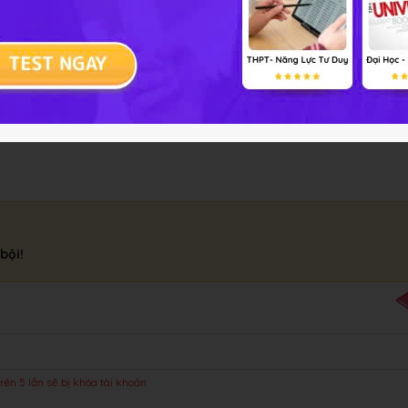
à nằm ở
mặt lưng
bội!
rên 5 lần sẽ bị khóa tài khoản