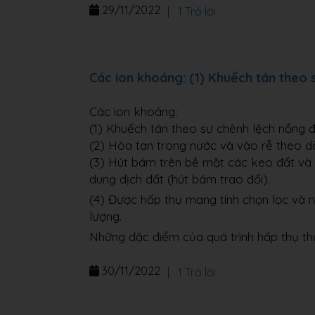
29/11/2022
|
1 Trả lời
Các ion khoáng: (1) Khuếch tán theo 
Các ion khoáng:
(1) Khuếch tán theo sự chênh lệch nồng đ
(2) Hòa tan trong nước và vào rễ theo d
(3) Hút bám trên bề mặt các keo đất và tr
dung dịch đất (hút bám trao đổi).
(4) Được hấp thụ mang tính chọn lọc và n
lượng.
Những đặc điểm của quá trình hấp thụ th
30/11/2022
|
1 Trả lời