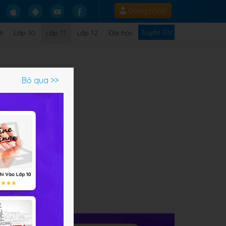
Đăng nhập
Tuyển GV
9
Lớp 10
Lớp 11
Lớp 12
Đại học
Bỏ qua >>
ạm