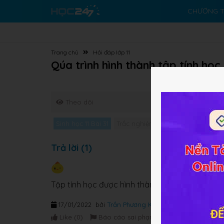
CHƯƠNG T
Trang chủ
Hỏi đáp lớp 11
Qúa trình hình thành tập tính họ
Theo dõi
Sinh học 11 Bài 31
Trắc nghiệm Sinh học 11 Bài 31
Gi
Trả lời (1)
Tập tính học được hình thành nhờ quá trình học
17/01/2022
bởi
Trần Phương Khanh
Like (
0
)
Báo cáo sai phạm