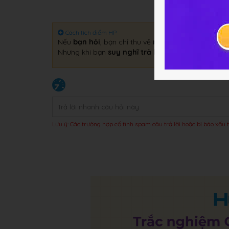
Cách tích điểm HP
Nếu
bạn hỏi
, bạn chỉ thu về
một câu trả lời
.
Nhưng khi bạn
suy nghĩ trả lời
, bạn sẽ thu về
gấp 
Lưu ý: Các trường hợp cố tình spam câu trả lời hoặc bị báo xấu t