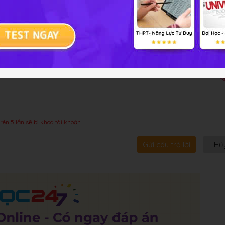
bội!
rên 5 lần sẽ bị khóa tài khoản
Gửi câu trả lời
Hủ