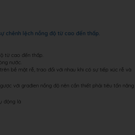
sự chênh lệch nồng độ từ cao đến thấp.
ộ từ cao đến thấp.
òng nước.
ên bề mặt rễ, trao đổi với nhau khi có sự tiếp xúc rễ và
gược với građien nồng độ nên cần thiết phải tiêu tốn năng
ụ động là