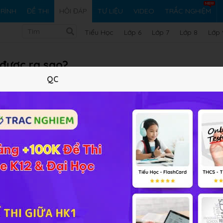
RÌNH
ĐỀ THI
HỎI ĐÁP
TƯ LIỆU
VIDEO
TRẮC NGHIỆM
Tiểu Học
Lớp 6
Lớp 7
Lớp 8
Lớp 
c được ra sao?
QC
Vi ph
ải bài tập Sinh học 11 Bài 31
 tập và rút kinh nghiệm; có thể thay đổi và rất đa dạng.