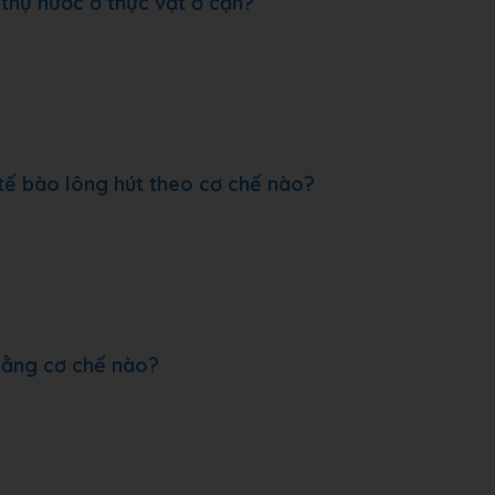
thụ nước ở thực vật ở cạn?
tế bào lông hút theo cơ chế nào?
 bằng cơ chế nào?