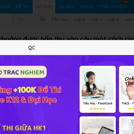
RÌNH
ĐỀ THI
HỎI ĐÁP
TƯ LIỆU
VIDEO
TRẮC NGHIỆM
Tiểu Học
Lớp 6
Lớp 7
Lớp 8
Lớp 
 khoáng được hấp thụ vào cây một cách ch
thức nào?
QC
Vi ph
iải bài tập Sinh học 11 Bài 22
ây một cách chủ động được diễn ra theo phương thức: Vận
g độ cao ở rễ cần tiêu hao năng lượng