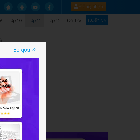
Đăng nhập
Tuyển GV
9
Lớp 10
Lớp 11
Lớp 12
Đại học
ủ
Bỏ qua >>
ạm