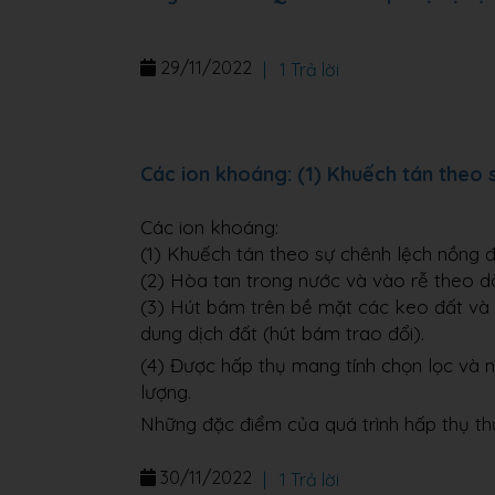
29/11/2022
|
1 Trả lời
Các ion khoáng: (1) Khuếch tán theo 
Các ion khoáng:
(1) Khuếch tán theo sự chênh lệch nồng đ
(2) Hòa tan trong nước và vào rễ theo d
(3) Hút bám trên bề mặt các keo đất và tr
dung dịch đất (hút bám trao đổi).
(4) Được hấp thụ mang tính chọn lọc và n
lượng.
Những đặc điểm của quá trình hấp thụ th
30/11/2022
|
1 Trả lời