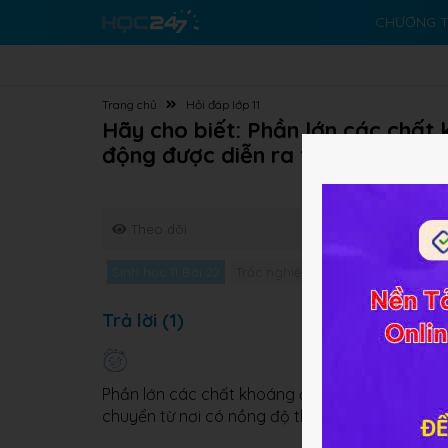
CHƯƠNG T
Trang chủ
Hỏi đáp lớp 11
Hãy cho biết: Phần lớn các chất
động được diễn ra theo phương 
Theo dõi
Sinh học 11 Bài 22
Trắc nghiệm Sinh học 11 Bài 22
G
Trả lời (1)
Phần lớn các chất khoáng được hấp thụ vào c
chuyển từ nơi có nồng độ thấp đến nơi có nồn