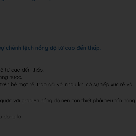
sự chênh lệch nồng độ từ cao đến thấp.
ộ từ cao đến thấp.
òng nước.
ên bề mặt rễ, trao đổi với nhau khi có sự tiếp xúc rễ và
gược với građien nồng độ nên cần thiết phải tiêu tốn năng
ụ động là