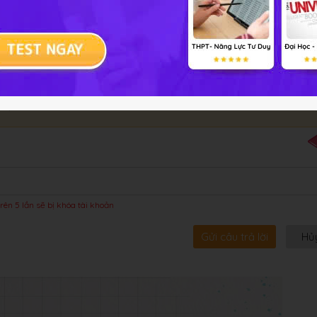
bội!
rên 5 lần sẽ bị khóa tài khoản
Gửi câu trả lời
Hủ