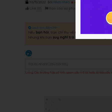
30/11/2022
bởi
Nhat nheo
Like (
0
)
Báo cáo sai phạm
Cách tích điểm HP
Nếu
bạn hỏi
, bạn chỉ thu về
một câu trả lời
.
Nhưng khi bạn
suy nghĩ trả lời
, bạn sẽ thu về
gấp 
Lưu ý: Các trường hợp cố tình spam câu trả lời hoặc bị báo xấu t