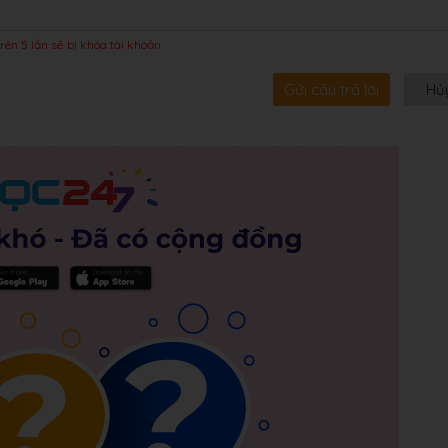
rên 5 lần sẽ bị khóa tài khoản
Gửi câu trả lời
Hủ