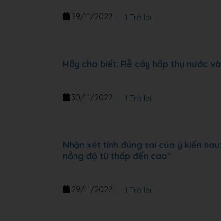
29/11/2022
|
1 Trả lời
Hãy cho biết: Rễ cây hấp thụ nước v
30/11/2022
|
1 Trả lời
Nhận xét tính đúng sai của ý kiến sa
nồng độ từ thấp đến cao"
29/11/2022
|
1 Trả lời