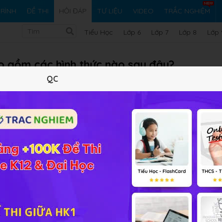
RÌNH
ĐỀ THI
HỎI ĐÁP
TƯ LIỆU
VIDEO
TRẮC NGHIỆM
Tiểu Học
Lớp 6
Lớp 7
Lớp 8
Lớp 
o gồm các hình thức nào sau đây?
QC
ình thức nào sau đây?
 từ nơi có nồng độ thấp ở đất sang nơi có nồng độ cao.
g độ cao của đất, sang tế bào rễ có nồng độ dịch bào thấ
o rễ theo dòng nước.
ất
Vi ph
iải bài tập Sinh học 11 Bài 22