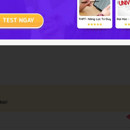
h thức:
ộ cao của đất, sang tế bào rễ có nồng độ dịch bào thấp hơn
ễ theo dòng nước.
bội!