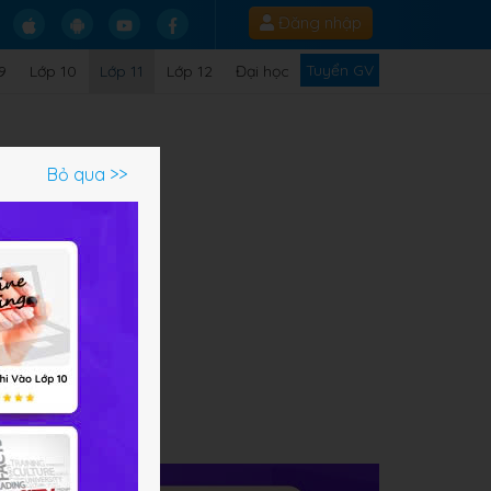
Đăng nhập
Tuyển GV
9
Lớp 10
Lớp 11
Lớp 12
Đại học
Bỏ qua >>
p
ạm