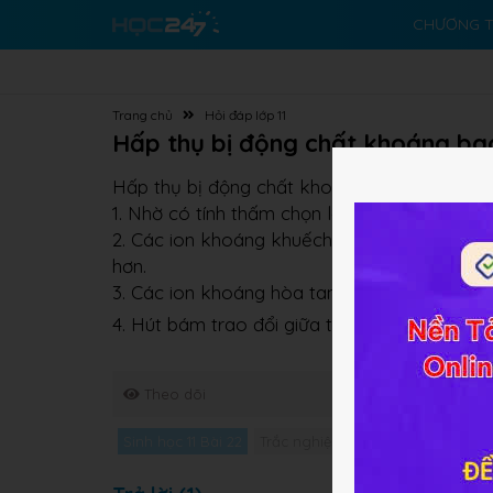
CHƯƠNG T
Trang chủ
Hỏi đáp lớp 11
Hấp thụ bị động chất khoáng ba
Hấp thụ bị động chất khoáng bao gồm các h
1. Nhờ có tính thấm chọn lọc, chất khoáng đi
2. Các ion khoáng khuếch tán từ nơi có nồn
hơn.
3. Các ion khoáng hòa tan trong nước đi và
4. Hút bám trao đổi giữa tế bào rễ với keo đ
Theo dõi
Sinh học 11 Bài 22
Trắc nghiệm Sinh học 11 Bài 22
G