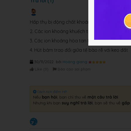
Trả lời (1)
Hấp thụ bị động chất khoáng bao gồm các hìn
2. Các ion khoáng khuếch tán từ nơi có nồng đ
3. Các ion khoáng hòa tan trong nước đi vào r
4. Hút bám trao đổi giữa tế bào rễ với keo đất
30/11/2022
bởi
Hoàng giang
Like (
0
)
Báo cáo sai phạm
Cách tích điểm HP
Nếu
bạn hỏi
, bạn chỉ thu về
một câu trả lời
.
Nhưng khi bạn
suy nghĩ trả lời
, bạn sẽ thu về
gấp 