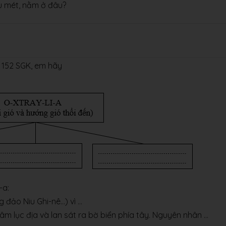
êu mét, nằm ở đâu?
r. 152 SGK, em hãy
-a:
 đảo Niu Ghi-nê…) vì …
m lục địa và lan sát ra bờ biển phía tây. Nguyên nhân …