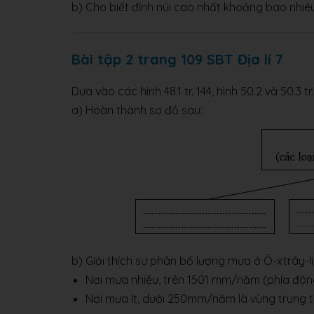
b) Cho biết đỉnh núi cao nhất khoảng bao nhi
Bài tập 2 trang 109 SBT Địa lí 7
Dựa vào các hình 48.1 tr. 144, hình 50.2 và 50.3 t
a) Hoàn thành sơ đồ sau:
b) Giải thích sự phân bố lượng mưa ở Ô-xtrây-li
Nơi mưa nhiều, trên 1501 mm/năm (phía đông
Nơi mưa ít, dưới 250mm/năm là vùng trung tâ