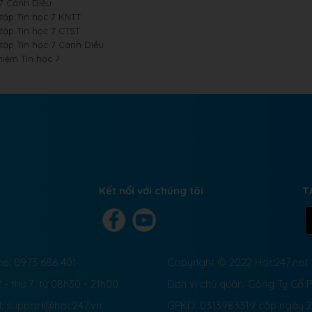
 7 Cánh Diều
 tập Tin học 7 KNTT
 tập Tin học 7 CTST
 tập Tin học 7 Cánh Diều
hiệm Tin học 7
Kết nối với chúng tôi
T
ne: 0973 686 401
Copyright © 2022 Hoc247.net
 - thứ 7: từ 08h30 - 21h00
Đơn vị chủ quản: Công Ty Cổ
l: support@hoc247.vn
GPKD: 0313983319 cấp ngày 