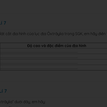
í 7
át cắt địa hình của lục địa Ôxtrâylia trong SGK, em hãy điền 
Độ cao và đặc điểm của địa hình
............................................................................................................
............................................................................................................
............................................................................................................
............................................................................................................
í 7
râylia” dưới đây, em hãy: