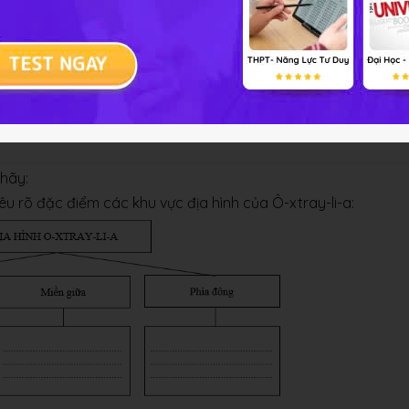
í hậu của lục địa Ô-xtrây-li-a.
 hãy:
u rõ đặc điểm các khu vực địa hình của Ô-xtray-li-a: