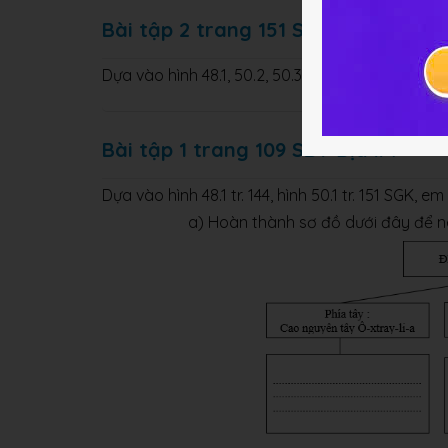
Bài tập 2 trang 151 SGK Địa lý 7
Dựa vào hình 48.1, 50.2, 50.3, nêu nhận xét về kh
Bài tập 1 trang 109 SBT Địa lí 7
Dựa vào hình 48.1 tr. 144, hình 50.1 tr. 151 SGK, em
a) Hoàn thành sơ đồ dưới đây để nê