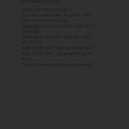
Xem nhiều nhất tuần
Video Toán nâng cao lớp 7
Con chim chiền chiện - Huy Cận - Ngữ
văn 7 Chân Trời Sáng Tạo
Tiếng gà trưa - Xuân Quỳnh - Ngữ văn 7
Cánh Diều
Quê hương - Tế Hanh - Ngữ văn 7 Kết
Nối Tri Thức
Toán 7 KNTT Bài 1: Tập hợp các số hữu tỉ
Toán 7 CTST Bài 2: Các phép tính với số
hữu tỉ
Toán 7 Cánh diều Bài tập cuối chương 1