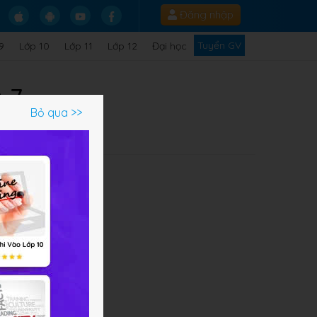
Đăng nhập
Tuyển GV
9
Lớp 10
Lớp 11
Lớp 12
Đại học
 7
Bỏ qua >>
báo
áp