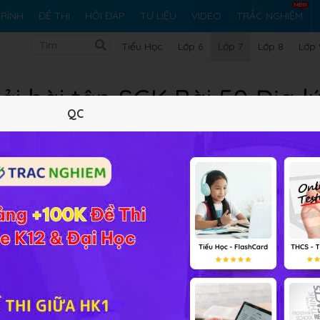
RÌNH
ĐỀ THI
HỎI ĐÁP
TƯ LIỆU
VIDEO
TRẮC NGHIỆM
Tiểu Học
Lớp 6
Lớp 7
Lớp 8
Lớp 
iải bài tập SGK Bài 50 Địa lý
QC
Lý thuyết
5
Trắc nghiệm
6
BT SGK
78
FAQ
o cáo về đặc điểm tự nhiên của Ô-xtrây-li-a
Thực hành Viết 
Địa lý 7, giúp các em có thể hiểu bài nhanh hơn và phương ph
trình bày đặc điểm địa hình Ô-xtrây-li-a.