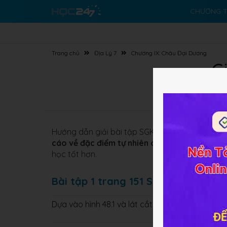
CHƯƠNG T
Trang chủ
Địa Lý 7
Chương IX: Châu Đại Dương
G
Hướng dẫn giải bài tập SGK
Thực hành: Viết bá
cáo về đặc điểm tự nhiên của Ô-xtrây-li-a
- 
học tốt hơn.
Bài tập 1 trang 151 SGK Địa lý 7
Dựa vào hình 48.1 và lát cắt địa hình dưới đây, 