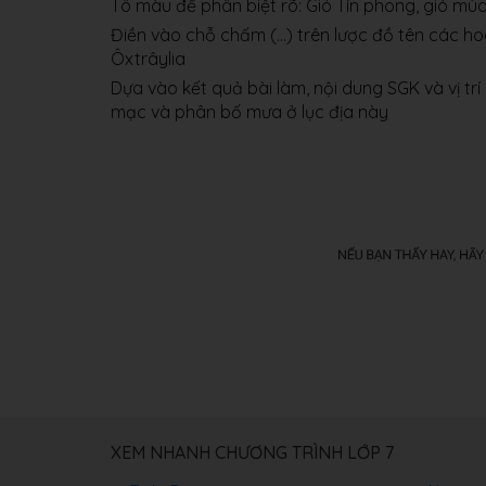
Tô màu để phân biệt rõ: Gió Tín phong, gió mùa,
Điền vào chỗ chấm (...) trên lược đồ tên các h
Ôxtrâylia
Dựa vào kết quả bài làm, nội dung SGK và vị trí
mạc và phân bố mưa ở lục địa này
XEM NHANH CHƯƠNG TRÌNH LỚP 7