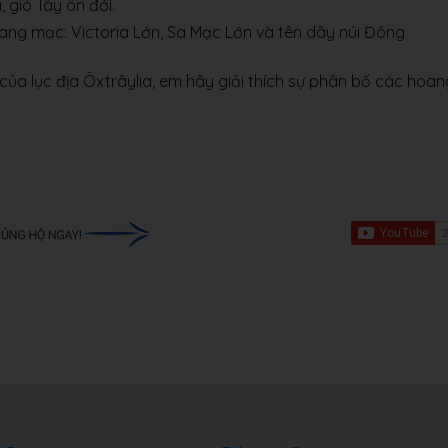
 gió Tây ôn đới.
oang mạc: Victoria Lớn, Sa Mạc Lớn và tên dãy núi Đông
 của lục địa Ôxtrâylia, em hãy giải thích sự phân bố các hoan