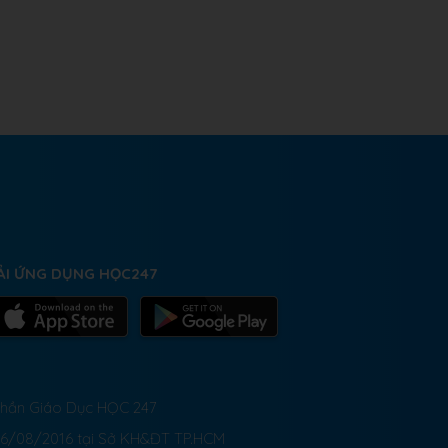
ẢI ỨNG DỤNG HỌC247
 Phần Giáo Dục HỌC 247
26/08/2016 tại Sở KH&ĐT TP.HCM