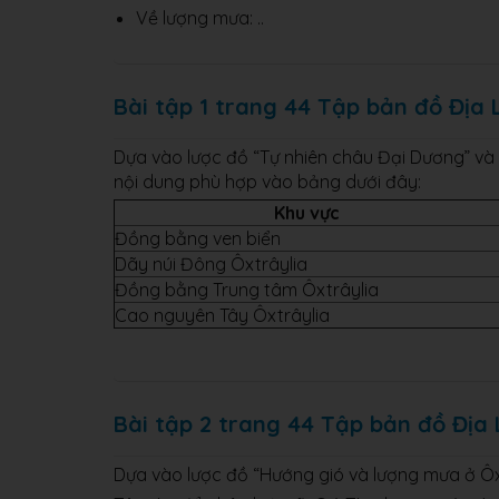
Về lượng mưa: ..
Bài tập 1 trang 44 Tập bản đồ Địa L
Dựa vào lược đồ “Tự nhiên châu Đại Dương” và l
nội dung phù hợp vào bảng dưới đây:
Khu vực
Đồng bằng ven biển
Dãy núi Đông Ôxtrâylia
Đồng bằng Trung tâm Ôxtrâylia
Cao nguyên Tây Ôxtrâylia
Bài tập 2 trang 44 Tập bản đồ Địa L
Dựa vào lược đồ “Hướng gió và lượng mưa ở Ôxt