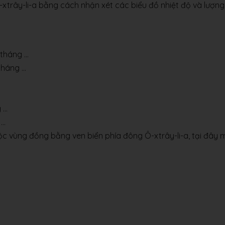
-xtrây-li-a bằng cách nhận xét các biểu đồ nhiệt độ và lượng
 tháng …
tháng …
 …
 …
c vùng đồng bằng ven biển phía đông Ô-xtrây-li-a, tại đây 