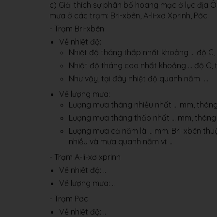
c) Giải thích sự phân bố hoang mạc ở lục địa Ô
mưa ở các trạm: Bri-xbên, A-li-xơ Xprinh, Pớc.
- Trạm Bri-xbên
Về nhiệt độ:
Nhiệt độ tháng thấp nhất khoảng … độ C,
Nhiột độ tháng cao nhất khoảng … độ C, 
Như vậy, tại đây nhiệt độ quanh năm …
Về lượng mưa:
Lượng mưa tháng nhiều nhất … mm, tháng
Lượng mưa tháng thấp nhất … mm, tháng
Lượng mưa cả năm là … mm. Bri-xbên thuộ
nhiều và mưa quanh năm vì: ..
- Trạm A-li-xơ xprinh
Về nhiêt độ: ..
Về lượng mưa: ..
- Trạm Pơc
Về nhiệt độ: ..