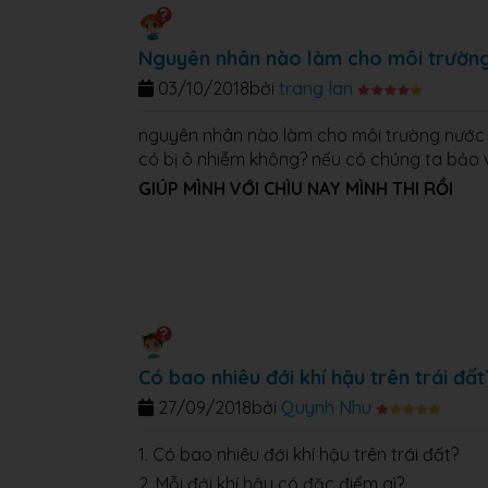
Nguyên nhân nào làm cho môi trường
03/10/2018
bởi
trang lan
nguyên nhân nào làm cho môi trường nước 
có bị ô nhiễm không? nếu có chúng ta bảo v
GIÚP MÌNH VỚI CHÌU NAY MÌNH THI RỒI
Có bao nhiêu đới khí hậu trên trái đất
27/09/2018
bởi
Quynh Nhu
1.
Có bao nhiêu đới khí hậu trên trái đất?
2.
Mỗi đới khí hậu có đặc điểm gì?