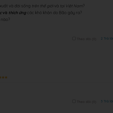
xuất và đời sống
trên thế giới
và
tại Việt Nam
?
c
và
thích ứng
các khó khăn do Bão gây ra?
n nào?
2 Trả lờ
Theo dõi (
0
)
3 Trả lờ
Theo dõi (
0
)