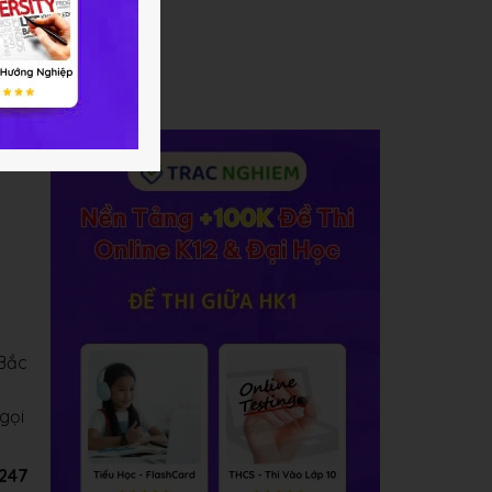
 Bắc
gọi
C247