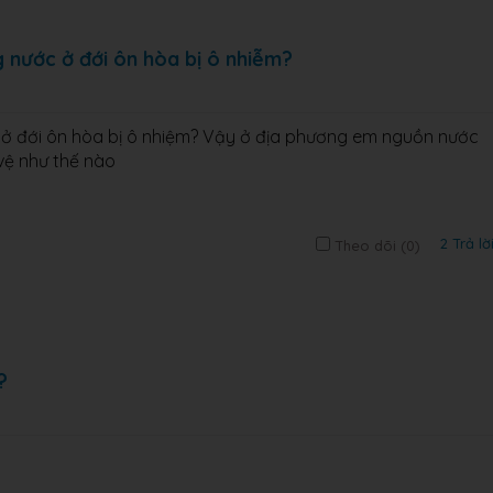
 nước ở đới ôn hòa bị ô nhiễm?
ở đới ôn hòa bị ô nhiệm? Vậy ở địa phương em nguồn nước
ệ như thế nào​
2 Trả lờ
Theo dõi (
0
)
?