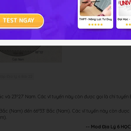
 tập Địa lý 6 Bài 22
o
ắc và 23
27’ Nam. Các vĩ tuyến này còn được gọi là chí tuyến
o
 Bắc (Nam) đến 66
33’ Bắc (Nam). Các vĩ tuyến này còn được 
m).
-- Mod Địa Lý 6 HỌ