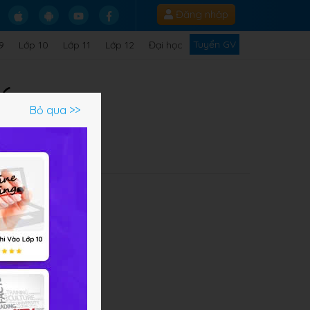
Đăng nhập
Tuyển GV
9
Lớp 10
Lớp 11
Lớp 12
Đại học
 6
Bỏ qua >>
Q