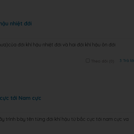
hậu nhiệt đới
a)của đới khí hậu nhiệt đới và hai đới khí hậu ôn đới
3 Trả lờ
Theo dõi (
0
)
 cực tới Nam cực
hãy trình bày tên từng đới khí hậu từ bắc cực tới nam cực va