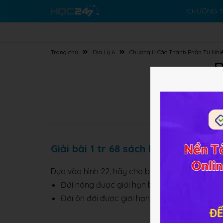
CHƯƠNG T
Trang chủ
Địa Lý 6
Chương II: Các Thành Phần Tự Nhi
B
Giải bài 1 tr 68 sách BT Địa lớp 6
Dựa vào hình 22, hãy cho biết:
Đới nóng được giới hạn bởi những vĩ tuyến nà
Đới ôn đới được giới hạn bởinhững vĩ tuyến n