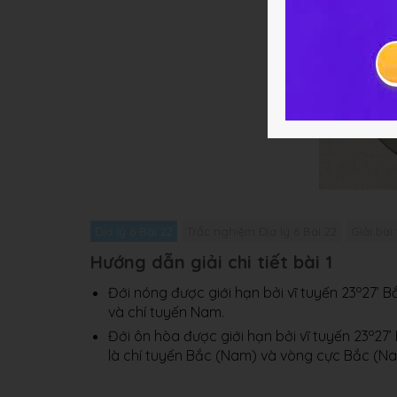
Địa lý 6 Bài 22
Trắc nghiệm Địa lý 6 Bài 22
Giải bài
Hướng dẫn giải chi tiết bài 1
o
Đới nóng được giới hạn bởi vĩ tuyến 23
27’ B
và chí tuyến Nam.
o
Đới ôn hòa được giới hạn bởi vĩ tuyến 23
27’
là chí tuyến Bắc (Nam) và vòng cực Bắc (Na