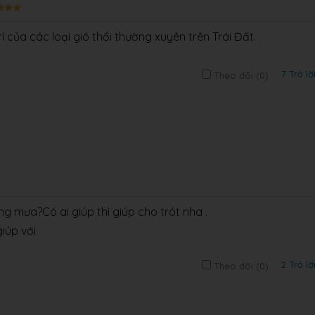
trí của các loại gió thổi thường xuyên trên Trái Đất.
7 Trả lờ
Theo dõi (
0
)
ng mưa?Có ai giúp thì giúp cho trót nha .
iúp với
2 Trả lờ
Theo dõi (
0
)