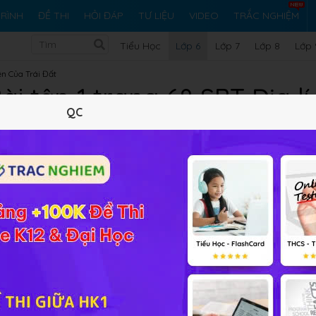
RÌNH
ĐỀ THI
HỎI ĐÁP
TƯ LIỆU
VIDEO
TRẮC NGHIỆM
Tiểu Học
Lớp 6
Lớp 7
Lớp 8
Lớp 
ên Của Trái Đất
ài tập 1 trang 68 SBT Địa lí
QC
10 trắc nghiệm
12 bài tập SGK
162 hỏi đáp
Lý thuyết
10
Trắc nghiệm
12
BT SGK
162
FA
o. Các vĩ tuyến này còn có tên gọi là gì?
ào. Các vĩ tuyến này còn có tên gọi là gì?