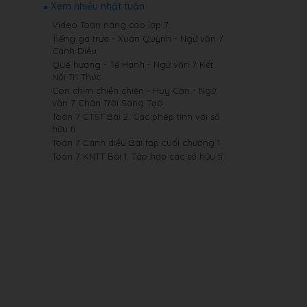
Xem nhiều nhất tuần
Video Toán nâng cao lớp 7
Tiếng gà trưa - Xuân Quỳnh - Ngữ văn 7
Cánh Diều
Quê hương - Tế Hanh - Ngữ văn 7 Kết
Nối Tri Thức
Con chim chiền chiện - Huy Cận - Ngữ
văn 7 Chân Trời Sáng Tạo
Toán 7 CTST Bài 2: Các phép tính với số
hữu tỉ
Toán 7 Cánh diều Bài tập cuối chương 1
Toán 7 KNTT Bài 1: Tập hợp các số hữu tỉ