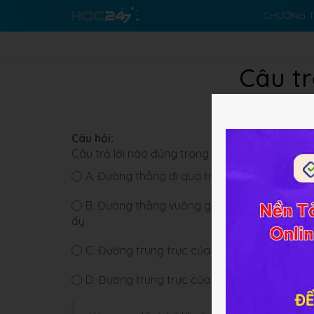
CHƯƠNG T
Câu tr
Câu hỏi:
Câu trả lời nào đúng trong các câu sau:
A.
Đường thẳng đi qua trung điểm của đoạn 
B.
Đường thẳng vuông góc với một đoạn thẳn
ấy
C.
Đường trung trực của một đoạn thẳng là
D.
Đường trung trực của một đoạn thẳng là