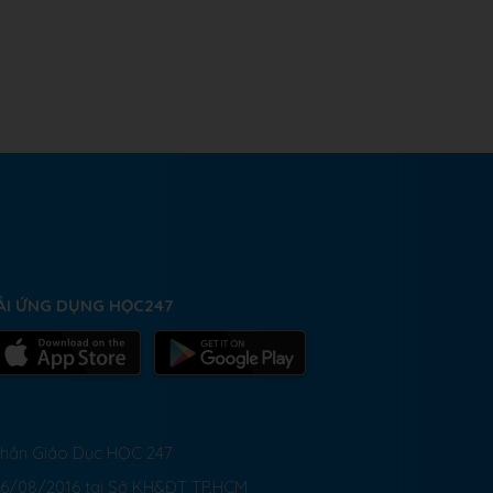
ẢI ỨNG DỤNG HỌC247
 Phần Giáo Dục HỌC 247
26/08/2016 tại Sở KH&ĐT TP.HCM