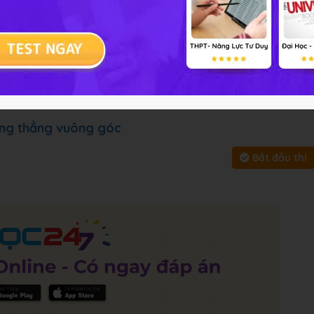
 cung cấp đáp án và lời giải
 tập
Chủ đề :
Môn học:
Toán H
y, bấm vào
Bắt đầu thi
để làm toàn bài
ờng thẳng vuông góc
Bắt đầu thi