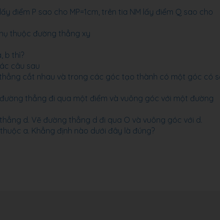
lấy điểm P sao cho MP=1cm, trên tia NM lấy điểm Q sao cho
hụ thuộc đường thẳng xy
 b thì?
các câu sau
thẳng cắt nhau và trong các góc tạo thành có một góc có 
ố đường thẳng đi qua một điểm và vuông góc với một đường
hẳng d. Vẽ đường thẳng d đi qua O và vuông góc với d.
huộc a. Khẳng định nào dưới đây là đúng?