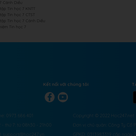
 7 Cánh Diều
 tập Tin học 7 KNTT
 tập Tin học 7 CTST
 tập Tin học 7 Cánh Diều
hiệm Tin học 7
Kết nối với chúng tôi
T
ne: 0973 686 401
Copyright © 2022 Hoc247.net
 - thứ 7: từ 08h30 - 21h00
Đơn vị chủ quản: Công Ty Cổ
l: support@hoc247.vn
GPKD: 0313983319 cấp ngày 