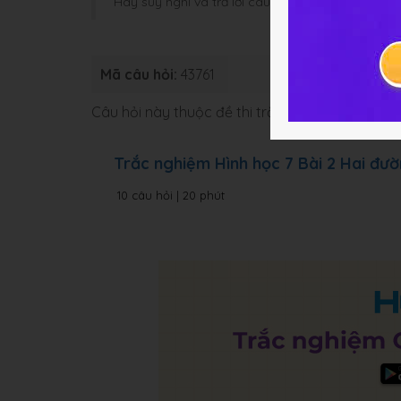
Hãy suy nghĩ và trả lời câu hỏi trước khi HOC247
Mã câu hỏi:
43761
Loại bài:
Bài
Câu hỏi này thuộc đề thi trắc nghiệm dưới đâ
Trắc nghiệm Hình học 7 Bài 2 Hai đư
10 câu hỏi | 20 phút