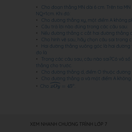
Cho đoạn thẳng MN dài 6 cm. Trên tia MN 
NQ=1cm. Khi đó:
Cho đường thẳng xy, một điểm A không p
Câu trả lời nào đúng trong các câu sau:
Nếu đường thẳng c cắt hai đường thẳng a,
Cho hình vẽ sau, hãy chọn câu sai trong 
Hai đường thẳng vuông góc là hai đường 
đo là
Trong các câu sau, câu nào sai?Có vô s
thẳng cho trước.
Cho đường thẳng d, điểm O thuộc đường t
Cho đường thẳng a và một điểm A không t
ˆ
x
O
y
^
=
45
o
o
Cho
=
45
.
x
O
y
XEM NHANH CHƯƠNG TRÌNH LỚP 7