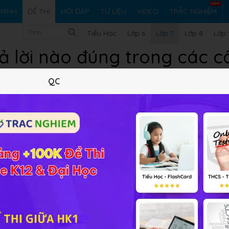
RÌNH
ĐỀ THI
HỎI ĐÁP
TƯ LIỆU
VIDEO
TRẮC NGHIỆM
Tiểu Học
Lớp 6
Lớp 7
Lớp 8
Lớp 
ả lời nào đúng trong các c
QC
thẳng là đường trung trực của đoạn thẳng ấy
g tại trung điểm của nó là đường trung trực của đoạn thẳn
 đường thẳng vuông góc với đoạn thẳng ấy
 đưởng thẳng cắt đoạn thẳng ấy