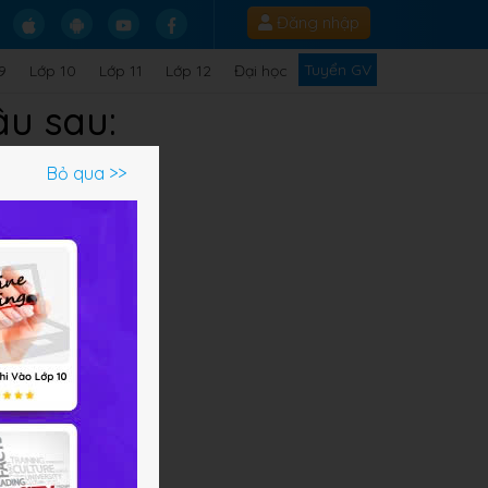
Đăng nhập
Tuyển GV
9
Lớp 10
Lớp 11
Lớp 12
Đại học
âu sau:
Bỏ qua >>
g