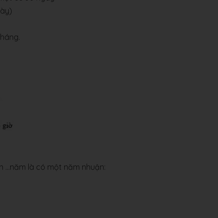
gày)
tháng.
ch …năm là có một năm nhuận: