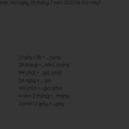
hật. Hỏi ngày 23 tháng 7 năm 2020 là thứ mấy?
1 ngày rưỡi = … ngày
28 tháng = …năm…tháng
144 phút = …giờ…phút
3,4 ngày = … giờ
140 phút = …giờ…phút
4 năm 2 tháng = …tháng
2 phút 12 giây = …giây