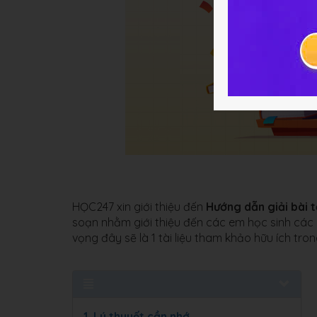
HỌC247 xin giới thiệu đến
Hướng dẫn giải bài t
soạn nhằm giới thiệu đến các em học sinh các bà
vọng đây sẽ là 1 tài liệu tham khảo hữu ích tro
1
. Lý thuyết cần nhớ