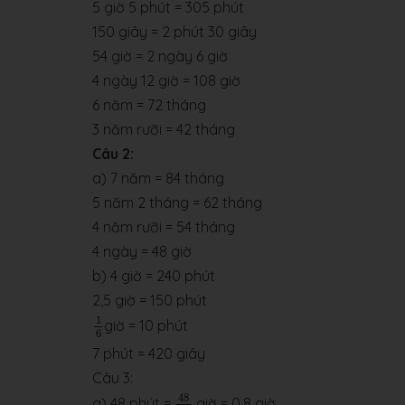
5 giờ 5 phút = 305 phút
150 giây = 2 phút 30 giây
54 giờ = 2 ngày 6 giờ
4 ngày 12 giờ = 108 giờ
6 năm = 72 tháng
3 năm rưỡi = 42 tháng
Câu 2:
a) 7 năm = 84 tháng
5 năm 2 tháng = 62 tháng
4 năm rưỡi = 54 tháng
4 ngày = 48 giờ
b) 4 giờ = 240 phút
2,5 giờ = 150 phút
1
6
1
giờ = 10 phút
6
7 phút = 420 giây
Câu 3:
48
60
48
a) 48 phút =
giờ = 0,8 giờ