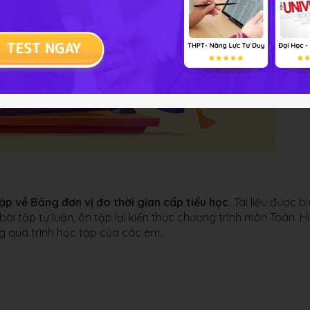
ập về Bảng đơn vị đo thời gian cấp tiểu học
.
Tài liệu được b
i tập tự luận, ôn tập lại kiến thức chương trình môn Toán. Hi
ng quá trình học tập của các em.