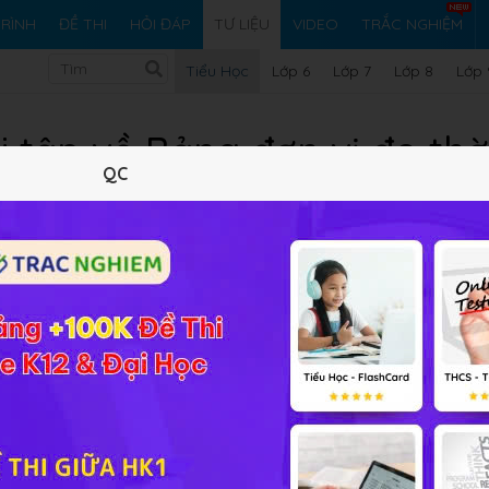
RÌNH
ĐỀ THI
HỎI ĐÁP
TƯ LIỆU
VIDEO
TRẮC NGHIỆM
Tiểu Học
Lớp 6
Lớp 7
Lớp 8
Lớp 
 tập về Bảng đơn vị đo thờ
QC
06/08/2021
287.65 KB
944 lượt xem
1 tải 
Tóm tắt nội dung
Xem online
Tải về