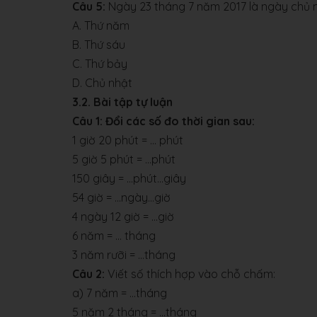
Câu 5:
Ngày 23 tháng 7 năm 2017 là ngày chủ n
A. Thứ năm
B. Thứ sáu
C. Thứ bảy
D. Chủ nhật
3.2. Bài tập tự luận
Câu 1: Đổi các số đo thời gian sau:
1 giờ 20 phút = … phút
5 giờ 5 phút = …phút
150 giây = …phút…giây
54 giờ = …ngày…giờ
4 ngày 12 giờ = …giờ
6 năm = … tháng
3 năm rưỡi = …tháng
Câu 2:
Viết số thích hợp vào chỗ chấm:
a) 7 năm = ...tháng
5 năm 2 tháng = ...tháng