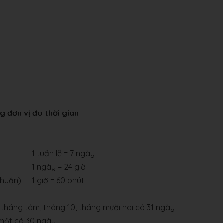
g đơn vị đo thời gian
1 tuần lễ = 7 ngày
1 ngày = 24 giờ
nhuận)
1 giờ = 60 phút
tháng tám, tháng 10, tháng mười hai có 31 ngày
 một có 30 ngày