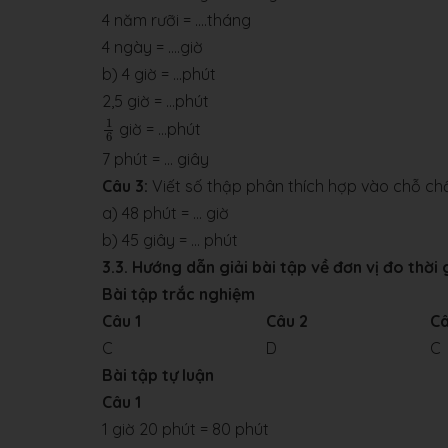
4 năm rưỡi = ....tháng
4 ngày = ....giờ
b) 4 giờ = ...phút
2,5 giờ = ...phút
1
6
1
giờ = ...phút
6
7 phút = ... giây
Câu 3:
Viết số thập phân thích hợp vào chỗ ch
a) 48 phút = ... giờ
b) 45 giây = ... phút
3.3. Hướng dẫn giải bài tập về đơn vị đo thời 
Bài tập trắc nghiệm
Câu 1
Câu 2
Câ
C
D
C
Bài tập tự luận
Câu 1
1 giờ 20 phút = 80 phút