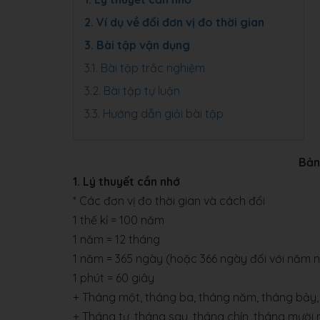
2. Ví dụ về đổi đơn vị đo thời gian
3. Bài tập vận dụng
3.1. Bài tập trắc nghiệm
3.2. Bài tập tự luận
3.3. Hướng dẫn giải bài tập
Bản
1
. Lý thuyết cần nhớ
* Các đơn vị đo thời gian và cách đổi
1 thế kỉ = 100 năm
1 năm = 12 tháng
1 năm = 365 ngày (hoặc 366 ngày đối với năm 
1 phút = 60 giây
+ Tháng một, tháng ba, tháng năm, tháng bảy, 
+ Tháng tư, tháng sau, tháng chín, tháng mười