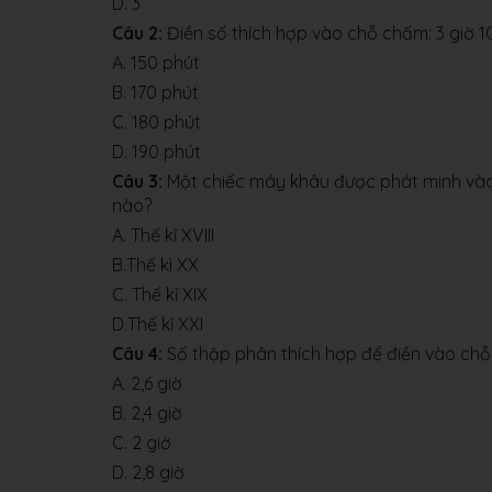
D. 3
Câu 2:
Điền số thích hợp vào chỗ chấm: 3 giờ 10
A. 150 phút
B. 170 phút
C. 180 phút
D. 190 phút
Câu 3:
Một chiếc máy khâu được phát minh vào 
nào?
A. Thế kỉ XVIII
B.Thế kì XX
C. Thế kỉ XIX
D.Thế kỉ XXI
Câu 4:
Số thập phân thích hợp để điền vào chỗ 
A. 2,6 giờ
B. 2,4 giờ
C. 2 giờ
D. 2,8 giờ