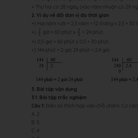
+ Thứ hai có 28 ngày (vào năm nhuận có 29 n
2. Ví dụ về đổi đơn vị đo thời gian
+) Hai năm rưỡi = 2,5 năm = 12 tháng x 2,5 = 30 
2
5
2
5
2
2
+)
giờ = 60 phút x
= 24 phút.
5
5
+) 0,5 giờ = 60 phút x 0,5 = 30 phút.
+) 144 phút = 2 giờ 24 phút = 2,4 giờ:
3. Bài tập vận dụng
3.1. Bài tập trắc nghiệm
Câu 1:
Điền số thích hợp vào chỗ chấm: Cứ cá
A. 2
B. 5
C. 4