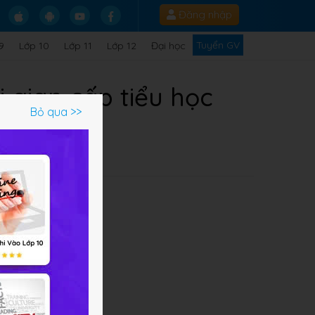
Đăng nhập
Tuyển GV
9
Lớp 10
Lớp 11
Lớp 12
Đại học
i gian cấp tiểu học
Bỏ qua >>
về