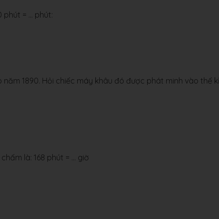
 phút = … phút:
năm 1890. Hỏi chiếc máy khâu đó được phát minh vào thế k
chấm là: 168 phút = … giờ