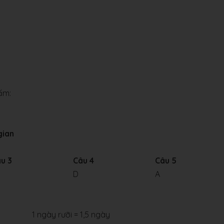
ấm:
gian
u 3
Câu 4
Câu 5
D
A
1 ngày rưỡi = 1,5 ngày