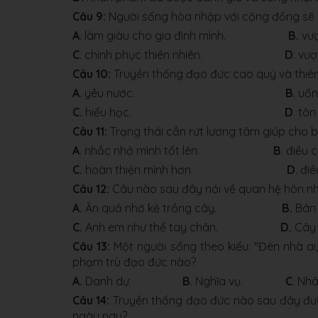
Câu 9:
Người sống hòa nhập với cộng đồng sẽ 
A
. làm giàu cho gia đình mình.
B.
vượ
C
. chinh phục thiên nhiên.
D
. vư
Câu 10:
Truyền thống đạo đức cao quý và thiêng
A
. yêu nước.
B
. uố
C.
hiếu học.
D
. tô
Câu 11:
Trạng thái cắn rứt lương tâm giúp cho 
A
. nhắc nhở mình tốt lên.
B
. điều
C.
hoàn thiện mình hơn.
D
. đi
Câu 12:
Câu nào sau đây nói về quan hệ hôn nh
A.
Ăn quả nhớ kẻ trồng cây.
B.
Bán 
C.
Anh em như thể tay chân.
D.
Cây 
Câu 13:
Một người sống theo kiểu: "Đèn nhà ai
phạm trù đạo đức nào?
A.
Danh dự.
B
. Nghĩa vụ.
C
. N
Câu 14:
Truyền thống đạo đức nào sau đây được
ngày nay?