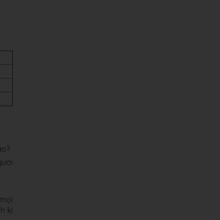
ao?
gười
 mọi
h kỉ