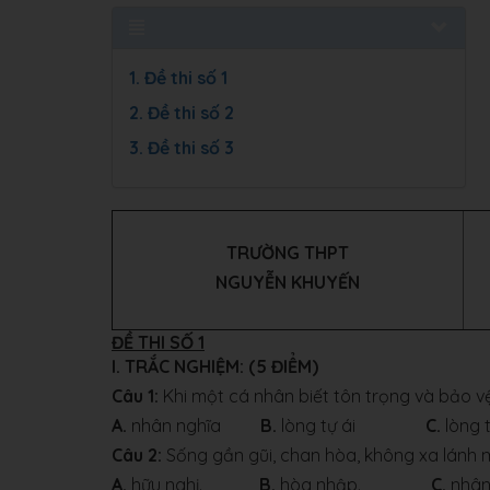
1. Đề thi số 1
2. Đề thi số 2
3. Đề thi số 3
TRƯỜNG THPT
NGUYỄN KHUYẾN
ĐỀ THI SỐ 1
I. TRẮC NGHIỆM: (5 ĐIỂM)
Câu 1:
Khi một cá nhân biết tôn trọng và bảo vệ
A.
nhân nghĩa
B.
lòng tự ái
C.
lòn
Câu 2:
Sống gần gũi, chan hòa, không xa lánh m
A.
hữu nghị.
B.
hòa nhập.
C.
nh