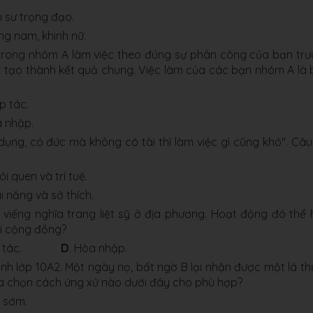
n sư trọng đạo.
ọng nam, khinh nữ.
trong nhóm A làm việc theo đúng sự phân công của bạn tr
 tạo thành kết quả chung. Việc làm của các bạn nhóm A là 
ợp tác.
a nhập.
ụng, có đức mà không có tài thì làm việc gì cũng khó". Câu
thói quen và trí tuệ.
ài năng và sở thích.
 viếng nghĩa trang liệt sỹ ở địa phương. Hoạt động đó thể 
ới cộng đồng?
ợp tác.
D
. Hòa nhập.
 sinh lớp 10A2. Một ngày nọ, bất ngờ B lại nhận được một lá th
lựa chọn cách ứng xử nào dưới đây cho phù hợp?
 quá sớm.