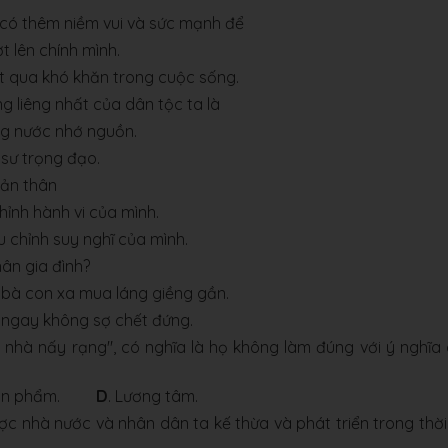
có thêm niềm vui và sức mạnh để
t lên chính mình.
ợt qua khó khăn trong cuộc sống.
 liêng nhất của dân tộc ta là
ng nước nhớ nguồn.
n sư trọng đạo.
bản thân
 chỉnh hành vi của mình.
ều chỉnh suy nghĩ của mình.
ân gia đình?
bà con xa mua láng giềng gần.
ngay không sợ chết đứng.
, nhà nấy rạng", có nghĩa là họ không làm đúng với ý nghĩa
hân phẩm.
D
. Lương tâm.
 nhà nước và nhân dân ta kế thừa và phát triển trong thời