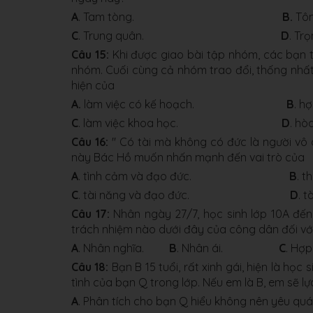
A
. Tam tòng.
B.
Tô
C
. Trung quân.
D
. Tr
Câu 15:
Khi được giao bài tập nhóm, các bạn 
nhóm. Cuối cùng cả nhóm trao đổi, thống nhất
hiện của
A.
làm việc có kế hoạch.
B
. h
C
. làm việc khoa học.
D
. hò
Câu 16:
" Có tài mà không có đức là người vô d
này Bác Hồ muốn nhấn mạnh đến vai trò của
A
. tình cảm và đạo đức.
B
. 
C
. tài năng và đạo đức.
D
. t
Câu 17:
Nhân ngày 27/7, học sinh lớp 10A đến
trách nhiệm nào dưới đây của công dân đối v
A
. Nhân nghĩa.
B
. Nhân ái.
C
. H
Câu 18:
Bạn B 15 tuổi, rất xinh gái, hiện là học
tình của bạn Q trong lớp. Nếu em là B, em sẽ 
A
. Phân tích cho bạn Q hiểu không nên yêu