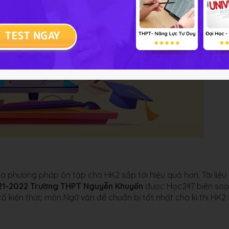
là phương pháp ôn tập cho HK2 sắp tới hiệu quả hơn. Tài liệu
021-2022 Trường THPT Nguyễn Khuyến
được Học247 biên so
 kiến thức môn Ngữ văn để chuẩn bị tốt nhất cho kì thi HK2