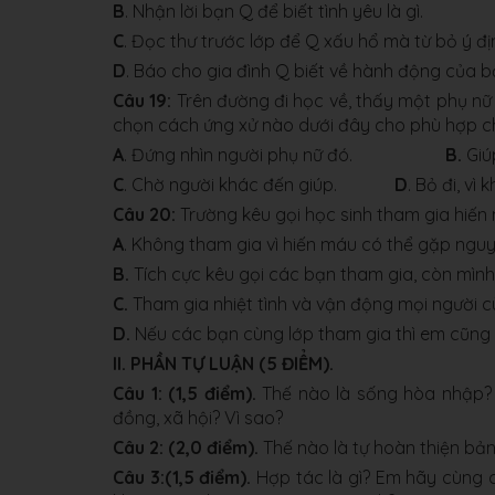
B
. Nhận lời bạn Q để biết tình yêu là gì.
C
. Đọc thư trước lớp để Q xấu hổ mà từ bỏ
D
. Báo cho gia đình Q biết về hành động của b
Câu 19:
Trên đường đi học về, thấy một phụ nữ
chọn cách ứng xử nào dưới đây cho phù hợp 
A
. Đứng nhìn người phụ nữ đó.
B.
Giú
C
. Chờ người khác đến giúp.
D
. Bỏ đi, vì
Câu 20:
Trường kêu gọi học sinh tham gia hiế
A
. Không tham gia vì hiến máu có thể gặp ngu
B.
Tích cực kêu gọi các bạn tham gia, còn mình
C.
Tham gia nhiệt tình và vận động mọi người c
D.
Nếu các bạn cùng lớp tham gia thì em cũng t
II. PHẦN TỰ LUẬN (5 ĐIỂM).
Câu 1:
(1,5 điểm).
Thế nào là sống hòa nhập? 
đồng, xã hội? Vì sao?
Câu 2:
(2,0 điểm).
Thế nào là tự hoàn thiện bản
Câu 3:(1,5 điểm).
Hợp tác là gì? Em hãy cùng 