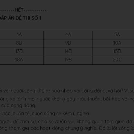
--------HẾT-----------
ÁP ÁN ĐỀ THI SỐ 1
3A
4A
5A
8D
9D
10A
13B
14B
15B
18A
19B
20C
ối với người sống không hòa nhập với cộng đồng, xã hội? Vì s
hông xa lánh mọi người; không gây mâu thuẫn, bất hòa với n
g của cộng đồng.
độc, buồn tẻ, cuộc sống sẽ kém ý nghĩa.
người để tâm sự, chia sẻ buồn vui, không quan tâm giúp đỡ
ng tham gia các hoạt động chung ý nghĩa. Đó là lối sống íc