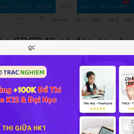
RÌNH
ĐỀ THI
HỎI ĐÁP
TƯ LIỆU
VIDEO
TRẮC NGHIỆM
Tiểu Học
Lớp 6
Lớp 7
Lớp 8
Lớp 
môn GDCD 10 có đáp án năm
QC
THPT Nguyễn Khuyến
07/04/2022
924.83 KB
1191 lượt xem
4 tải 
Tóm tắt nội dung
Xem online
Tải về