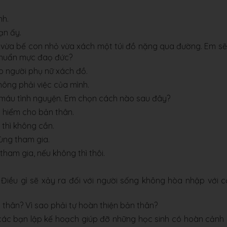
 ý định.
ạn ấy.
 vừa bế con nhỏ vừa xách một túi đồ nặng qua đường. Em sẽ
chuẩn mực đaọ đức?
p người phụ nữ xách đồ.
 không phải việc của mình.
n máu tình nguyện. Em chọn cách nào sau đây?
y hiểm cho bản thân.
 thì không cần.
ùng tham gia.
ham gia, nếu không thì thôi.
Điều gì sẽ xảy ra đối với người sống không hòa nhập với 
 thân? Vì sao phải tự hoàn thiện bản thân?
các bạn lập kế hoạch giúp đỡ những học sinh có hoàn cảnh