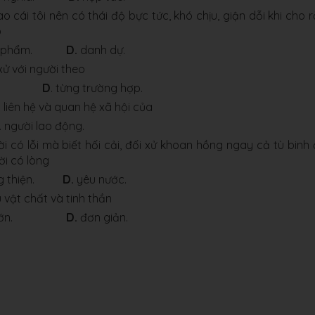
 cái tôi nên có thái độ bực tức, khó chịu, giận dỗi khi cho 
ó
n phẩm.
D.
danh dự.
xử với người theo
m.
D
. từng trường hợp.
 liên hệ và quan hệ xã hội của
. người lao động.
i có lỗi mà biết hối cải, đối xử khoan hồng ngay cả tù binh
ời có lòng
ng thiện.
D.
yêu nước.
vật chất và tinh thần
t lớn.
D.
đơn giản.
.