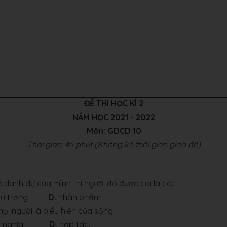
ĐỀ THI HỌC KÌ 2
NĂM HỌC 2021 - 2022
Môn: GDCD 10
Thời gian: 45 phút (Không kể thời gian giao đề)
 danh dự của mình thì người đó được coi là có:
g tự trọng
D.
nhân phẩm
ọi người là biểu hiện của sống
ân nghĩa.
D.
hợp tác.