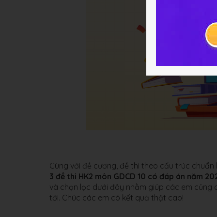
Cùng với đề cương, đề thi theo cấu trúc chuẩn 
3 đề thi HK2 môn GDCD 10 có đáp án năm 2
và chọn lọc dưới đây nhằm giúp các em củng cố
tới. Chúc các em có kết quả thật cao!