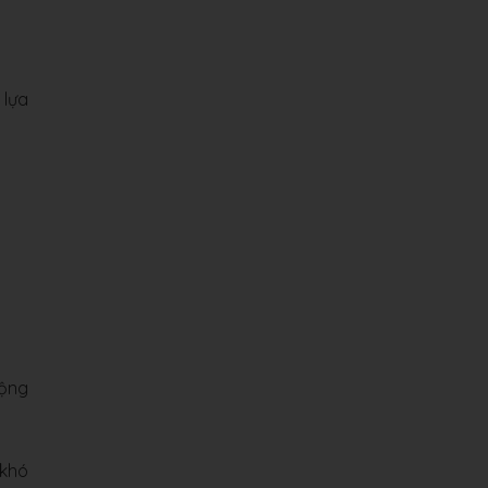
 lựa
cộng
 khó