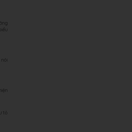
ưởng
biểu
 nói
hiện
ư tỏ