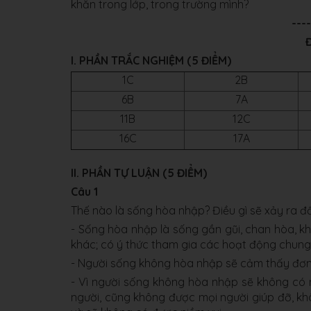
khăn trong lớp, trong trường mình?
---
Đ
I. PHẦN TRẮC NGHIỆM (5 ĐIỂM)
1C
2B
6B
7A
11B
12C
16C
17A
II. PHẦN TỰ LUẬN (5 ĐIỂM)
Câu 1
Thế nào là sống hòa nhập? Điều gì sẽ xảy ra đ
- Sống hòa nhập là sống gần gũi, chan hòa, k
khác; có ý thức tham gia các hoạt động chun
- Người sống không hòa nhập sẽ cảm thấy đơn 
- Vì người sống không hòa nhập sẽ không có 
người, cũng không được mọi người giúp đỡ, khô