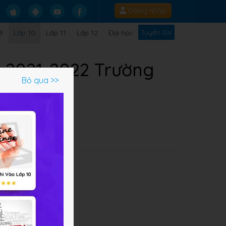
Đăng nhập
Tuyển GV
9
Lớp 10
Lớp 11
Lớp 12
Đại học
 2021-2022 Trường
Bỏ qua >>
về