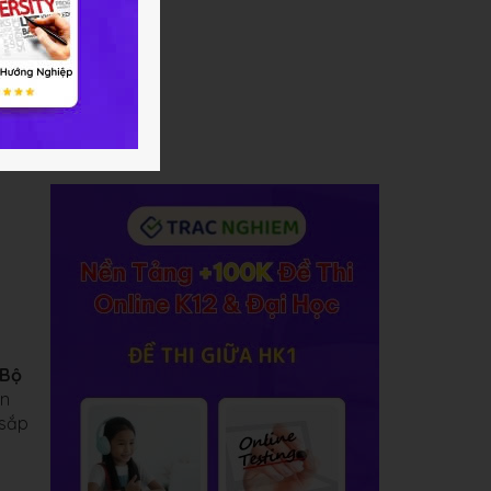
Bộ
ạn
 sắp