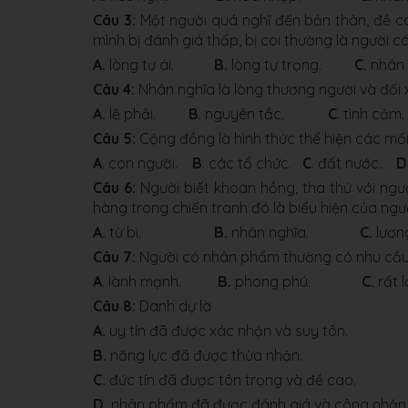
Câu 3:
Một người quá nghĩ đến bản thân, đề cao
mình bị đánh giá thấp, bị coi thường là người c
A.
lòng tự ái.
B.
lòng tự trọng.
C.
nhâ
Câu 4:
Nhân nghĩa là lòng thương người và đối 
A.
lẽ phải.
B
. nguyên tắc.
C
. tình cả
Câu 5:
Cộng đồng là hình thức thể hiện các mối
A
. con người.
B
. các tổ chức.
C
. đất nước.
D
Câu 6:
Người biết khoan hồng, tha thứ với ngườ
hàng trong chiến tranh đó là biểu hiện của ngư
A.
từ bi.
B.
nhân nghĩa.
C.
lươ
Câu 7:
Người có nhân phẩm thường có nhu cầu 
A
. lành mạnh.
B.
phong phú.
C.
rấ
Câu 8:
Danh dự là
A.
uy tín đã được xác nhận và suy tôn.
B.
năng lực đã được thừa nhận.
C.
đức tín đã được tôn trọng và đề cao.
D.
nhân phẩm đã được đánh giá và công nhận