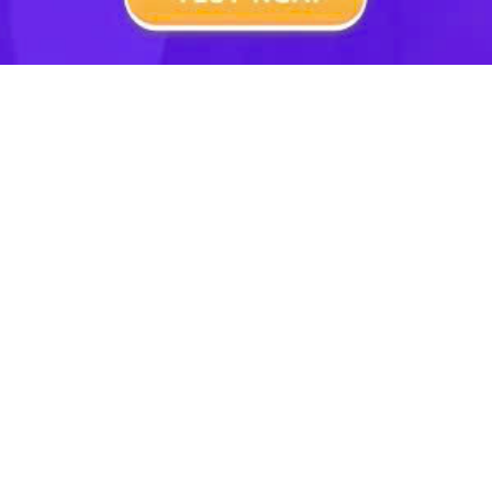
kích thước nên số viên gạch được lát ở một cạnh của nền
nhà là:
289
=
17
√
289
=
17
(viên gạch).
Hai đường chéo của nền nhà được lát bằng các viên gạch
màu đen và hai đường chéo có chung nhau 1 viên gạch
nên số viên gạch màu đen được dùng để lát nền nhà là:
17
.
2
−
1
=
33
17
.
2
−
1
=
33
(viên gạch).
Vậy số viên gạch màu trắng dùng để lát nền nhà là:
289
−
33
=
256
289
−
33
=
256
(viên gạch).
-- Mod Toán 7 HỌC247
Nếu bạn thấy hướng dẫn giải Giải bài 18 trang 42 SBT
Toán 7 Cánh diều tập 1 - CD HAY thì click chia sẻ