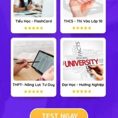
Hướng dẫn giải chi tiết
Phương pháp giải:
Số thực âm là số thực nhỏ hơn 0.
Số thực dương là số thức lớn hơn 0.
Lời giải chi tiết:
Trong tám số thực
−
1
2
;
−
7
4
;
−
5
6
;
5
6
;
7
;
−
2
;
2
1
2
;
16
−
7
−
1
−
5
5
1
√
√
√
;
;
;
;
7
;
−
2
;
2
;
16
ta thấy:
6
6
2
4
2
−
1
2
;
−
7
4
;
−
5
6
;
−
2
<
0
<
5
6
;
7
;
2
1
2
;
16
−
7
−
1
−
5
5
1
√
√
√
;
;
;
−
2
<
0
<
;
7
;
2
;
16
6
6
2
4
2
Suy ra trong tám số thực
−
1
2
;
−
7
4
;
−
5
6
;
5
6
;
7
;
−
2
;
2
1
2
;
16
−
7
−
1
−
5
5
1
√
√
√
;
;
;
;
7
;
−
2
;
2
;
16
có bốn số thực
6
6
2
4
2
dương và bốn số thực âm.
Vậy phát biểu của bạn Na là sai.
-- Mod Toán 7 HỌC247