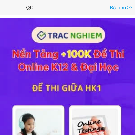
Menu
QC
Bỏ qua >>
C.Trình lớp 7 >
Toán 7
Ngữ Văn 7
Lịch sử và Địa lí 7
Tiế
Giải bài 16 trang 42 SBT Toán 7 Cánh diều tập 1 - CD
Lý thuyết
10
Trắc nghiệm
19
BT SGK
11
FAQ
Giải bài 16 trang 42 SBT Toán 7 Cánh diều
tập 1
Bạn Na phát biểu: “Có năm số thực âm và ba số thực
dương trong tám số thực sau:
−
1
2
;
−
7
4
;
−
5
6
;
5
6
;
7
;
−
2
;
2
1
2
;
16
−
7
−
1
−
5
5
1
√
√
√
;
;
;
;
7
;
−
2
;
2
;
16
”. Phát biểu của
6
6
2
4
2
bạn Na đúng hay sai? Vì sao?