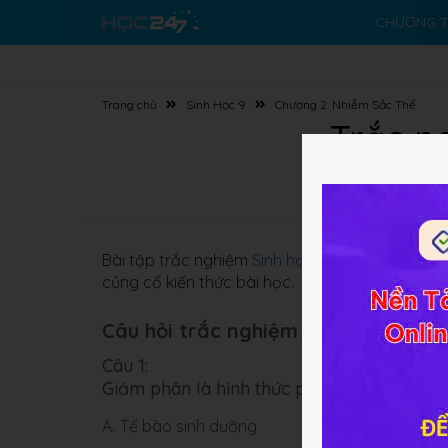
CHƯƠNG T
Trang chủ
Sinh Học 9
Chương 2: Nhiễm Sắc Thể
Trắc n
Bài tập trắc nghiệm
Sinh học 9 Bài 10
về
Giảm 
củng cố kiến thức bài học.
Câu hỏi trắc nghiệm (10 câu):
Câu 1:
Giảm phân là hình thức phân bào xảy ra ở
A.
Tế bào sinh dưỡng