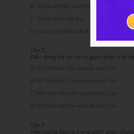
B.
Tế bào sinh dục vào thời kì chín
C.
Tế bào mầm sinh dục
D.
Hợp tử và tế bào sinh dưỡng
Câu 2:
Điều đúng khi nói về sự giảm phân ở tế bà
A.
NST nhân đôi 1 lần và phân bào 2 lần
B.
NST nhân đôi 2 lần và phân bào 1 lần
C.
NST nhân đôi 2 lần và phân bào 2 lần
D.
NST nhân đôi 1 lần và phân bào 1 lần
Câu 3:
Hiện tượng xảy ra trong giảm phân nhưng