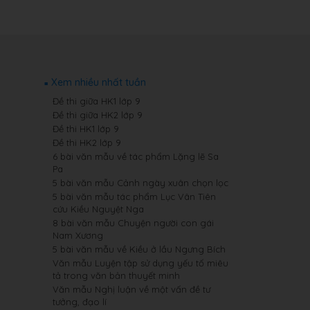
Xem nhiều nhất tuần
Đề thi giữa HK1 lớp 9
Đề thi giữa HK2 lớp 9
Đề thi HK1 lớp 9
Đề thi HK2 lớp 9
6 bài văn mẫu về tác phẩm Lặng lẽ Sa
Pa
5 bài văn mẫu Cảnh ngày xuân chọn lọc
5 bài văn mẫu tác phẩm Lục Vân Tiên
cứu Kiều Nguyệt Nga
8 bài văn mẫu Chuyện người con gái
Nam Xương
5 bài văn mẫu về Kiều ở lầu Ngưng Bích
Văn mẫu Luyện tập sử dụng yếu tố miêu
tả trong văn bản thuyết minh
Văn mẫu Nghị luận về một vấn đề tư
tưởng, đạo lí