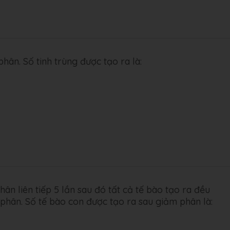
hân. Số tinh trùng được tạo ra là:
ân liên tiếp 5 lần sau đó tất cả tế bào tạo ra đều
phân. Số tế bào con được tạo ra sau giảm phân là: