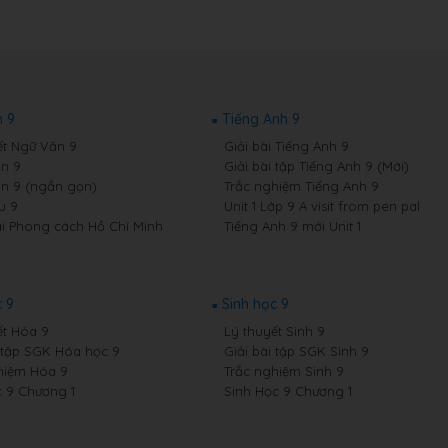
 9
Tiếng Anh 9
ết Ngữ Văn 9
Giải bài Tiếng Anh 9
n 9
Giải bài tập Tiếng Anh 9 (Mới)
n 9 (ngắn gọn)
Trắc nghiệm Tiếng Anh 9
u 9
Unit 1 Lớp 9 A visit from pen pal
i Phong cách Hồ Chí Minh
Tiếng Anh 9 mới Unit 1
 9
Sinh học 9
ết Hóa 9
Lý thuyết Sinh 9
i tập SGK Hóa học 9
Giải bài tập SGK Sinh 9
hiệm Hóa 9
Trắc nghiệm Sinh 9
 9 Chương 1
Sinh Học 9 Chương 1