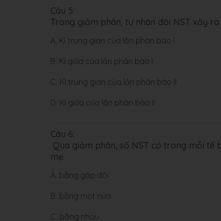
Câu 5:
Trong giảm phân, tự nhân đôi NST xảy ra 
A.
Kì trung gian của lần phân bào I
B.
Kì giữa của lần phân bào I
C.
Kì trung gian của lần phân bào II
D.
Kì giữa của lần phân bào II
Câu 6:
Qua giảm phân, số NST có trong mỗi tế b
mẹ.
A.
bằng gấp đôi
B.
bằng một nửa
C.
bằng nhau