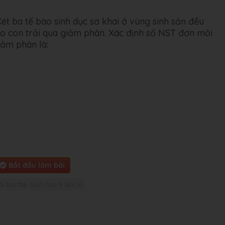
ét ba tế bào sinh dục sơ khai ở vùng sinh sản đều
bào con trải qua giảm phân. Xác định số NST đơn môi
iảm phân là:
Bắt đầu làm bài
ải bài tập Sinh học 9 Bài 10