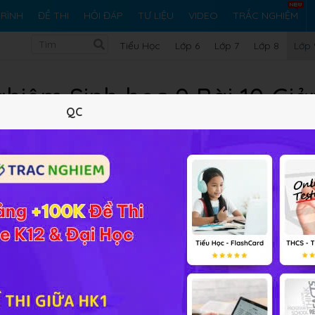
RÌNH
ĐỀ THI
HỎI ĐÁP
TƯ LIỆU
VIDEO
TRẮC NGHIỆM
Tiểu Học
Lớp 6
Lớp 7
Lớp 8
Lớp 
ghiệm Sinh học 9 Bài 10 Gi
QC
Lý thuyết
10
Trắc nghiệm
22
BT SGK
319
FA
phân
online đầy đủ đáp án và lời giải giúp các em tự luyện tậ
: