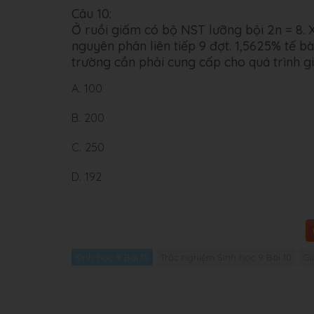
Câu 10:
Ở ruồi giấm có bộ NST lưỡng bội 2n = 8. X
nguyên phân liên tiếp 9 đợt. 1,5625% tế 
trường cần phải cung cấp cho quá trình g
A.
100
B.
200
C.
250
D.
192
Sinh học 9 Bài 10
Trắc nghiệm Sinh học 9 Bài 10
Gi