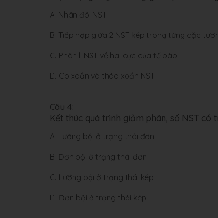
A.
Nhân đôI NST
B.
Tiếp hợp giữa 2 NST kép trong từng cặp tư
C.
Phân li NST về hai cực của tế bào
D.
Co xoắn và tháo xoắn NST
Câu 4:
Kết thúc quá trình giảm phân, số NST có t
A.
Lưỡng bội ở trạng thái đơn
B.
Đơn bội ở trạng thái đơn
C.
Lưỡng bội ở trạng thái kép
D.
Đơn bội ở trạng thái kép