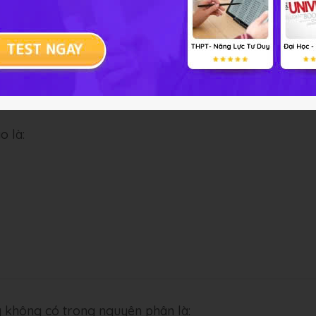
o là:
 không có trong nguyên phân là: