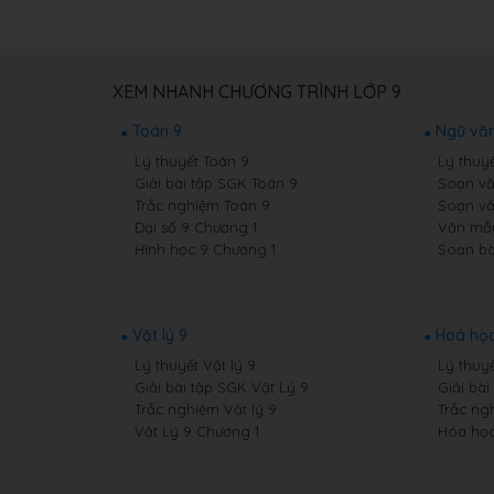
XEM NHANH CHƯƠNG TRÌNH LỚP 9
Toán 9
Ngữ văn
Lý thuyết Toán 9
Lý thuy
Giải bài tập SGK Toán 9
Soạn vă
Trắc nghiệm Toán 9
Soạn vă
Đại số 9 Chương 1
Văn mẫ
Hình học 9 Chương 1
Soạn bà
Vật lý 9
Hoá học
Lý thuyết Vật lý 9
Lý thuy
Giải bài tập SGK Vật Lý 9
Giải bà
Trắc nghiệm Vật lý 9
Trắc ng
Vật Lý 9 Chương 1
Hóa học