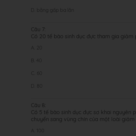
D.
bằng gấp ba lần
Câu 7:
Có 20 tế bào sinh dục đực tham gia giảm p
A.
20
B.
40
C.
60
D.
80
Câu 8:
Có 5 tế bào sinh dục đực sơ khai nguyên ph
chuyển sang vùng chín của một loài giảm 
A.
100