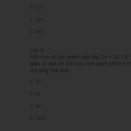
B.
120
C.
600
D.
640
Câu 9:
Một loài có bộ nhiễm sắc thể 2n = 20. Có 
giao tử đực thì ở kì sau của giảm phân II
ở trạng thái đơn.
A.
20
B.
60
C.
80
D.
1200