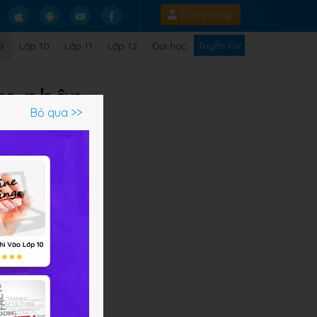
Đăng nhập
Tuyển GV
9
Lớp 10
Lớp 11
Lớp 12
Đại học
ảm phân
Bỏ qua >>
Q
p và